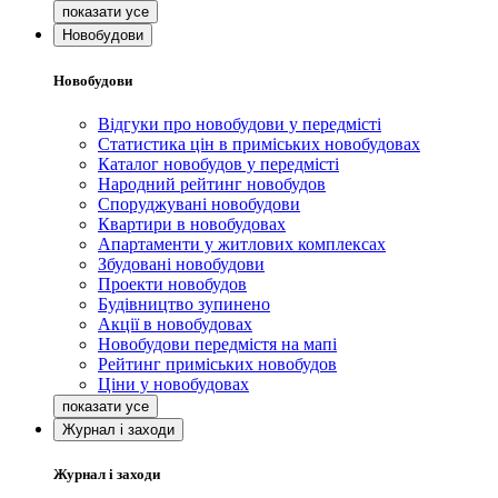
Новобудови
Новобудови
Відгуки про новобудови у передмісті
Статистика цін в приміських новобудовах
Каталог новобудов у передмісті
Народний рейтинг новобудов
Споруджувані новобудови
Квартири в новобудовах
Апартаменти у житлових комплексах
Збудовані новобудови
Проекти новобудов
Будівництво зупинено
Акції в новобудовах
Новобудови передмістя на мапі
Рейтинг приміських новобудов
Ціни у новобудовах
Журнал і заходи
Журнал і заходи