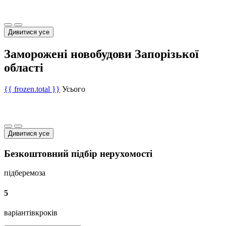
Дивитися усе
Заморожені новобудови Запорізької
області
{{ frozen.total }}
Усього
Дивитися усе
Безкоштовний підбір нерухомості
підберемо
за
5
варіантів
кроків