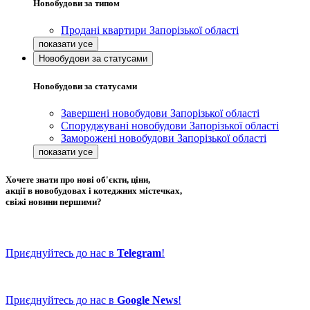
Новобудови за типом
Продані квартири Запорізької області
Новобудови за статусами
Новобудови за статусами
Завершені новобудови Запорізької області
Споруджувані новобудови Запорізької області
Заморожені новобудови Запорізької області
Хочете знати про нові об'єкти, ціни,
акції в новобудовах і котеджних містечках,
свіжі новини першими?
Приєднуйтесь до нас в
Telegram
!
Приєднуйтесь до нас в
Google News
!