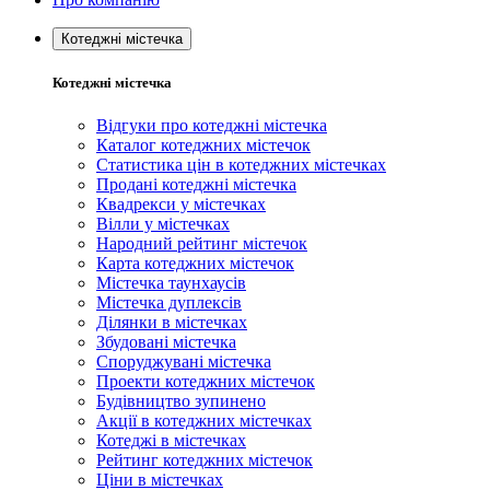
Котеджні містечка
Котеджні містечка
Відгуки про котеджні містечка
Каталог котеджних містечок
Статистика цін в котеджних містечках
Продані котеджні містечка
Квадрекси у містечках
Вілли у містечках
Народний рейтинг містечок
Карта котеджних містечок
Містечка таунхаусів
Містечка дуплексів
Ділянки в містечках
Збудовані містечка
Споруджувані містечка
Проекти котеджних містечок
Будівництво зупинено
Акції в котеджних містечках
Котеджі в містечках
Рейтинг котеджних містечок
Ціни в містечках