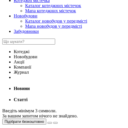
Котеджні містечка
Каталог котеджних містечок
Мапа котеджних містечок
Новобудови
Каталог новобудов у передмісті
Мапа новобудов у передмісті
Забудовники
Котеджі
Новобудови
Акції
Компанії
Журнал
Новини
Статті
Введіть мінімум 3 символи.
За вашим запитом нічого не знайдено.
Підібрати безкоштовно