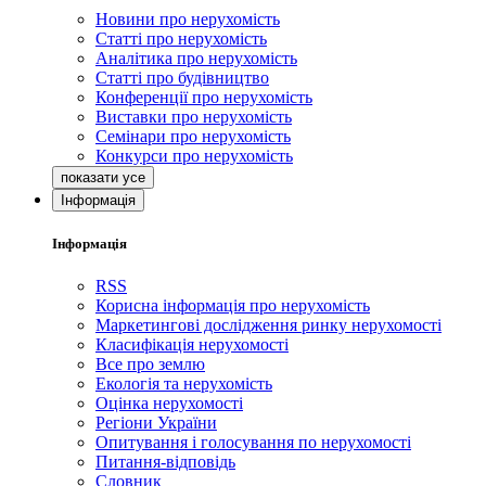
Новини про нерухомість
Статті про нерухомість
Аналітика про нерухомість
Статті про будівництво
Конференції про нерухомість
Виставки про нерухомість
Семінари про нерухомість
Конкурси про нерухомість
Інформація
Інформація
RSS
Корисна інформація про нерухомість
Маркетингові дослідження ринку нерухомості
Класифікація нерухомості
Все про землю
Екологія та нерухомість
Оцінка нерухомості
Регіони України
Опитування і голосування по нерухомості
Питання-відповідь
Словник