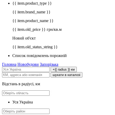
{{ item.product_type }}
{{ item.brand_name }}
{{ item.product_name }}
{{ item.old_price }} грн/кв.м
Новий об'єкт
{{ item.old_status_string }}
Список повідомлень порожній
Головна
Новобудови
Запорізька
+{{ radius }} км
шукати в каталозі
Відстань в радіусі, км
Уся Україна