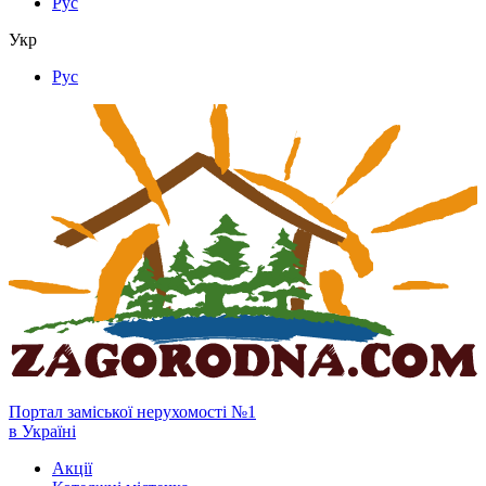
Рус
Укр
Рус
Портал заміської нерухомості №1
в Україні
Акції