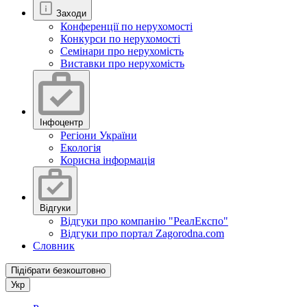
Заходи
Конференції по нерухомості
Конкурси по нерухомості
Семінари про нерухомість
Виставки про нерухомість
Інфоцентр
Регіони України
Екологія
Корисна інформація
Відгуки
Відгуки про компанію "РеалЕкспо"
Відгуки про портал Zagorodna.com
Словник
Підібрати безкоштовно
Укр