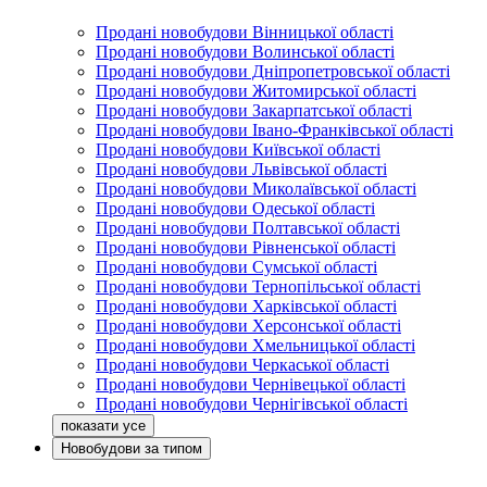
Продані новобудови Вінницької області
Продані новобудови Волинської області
Продані новобудови Дніпропетровської області
Продані новобудови Житомирської області
Продані новобудови Закарпатської області
Продані новобудови Івано-Франківської області
Продані новобудови Київської області
Продані новобудови Львівської області
Продані новобудови Миколаївської області
Продані новобудови Одеської області
Продані новобудови Полтавської області
Продані новобудови Рівненської області
Продані новобудови Сумської області
Продані новобудови Тернопільської області
Продані новобудови Харківської області
Продані новобудови Херсонської області
Продані новобудови Хмельницької області
Продані новобудови Черкаської області
Продані новобудови Чернівецької області
Продані новобудови Чернігівської області
Новобудови за типом