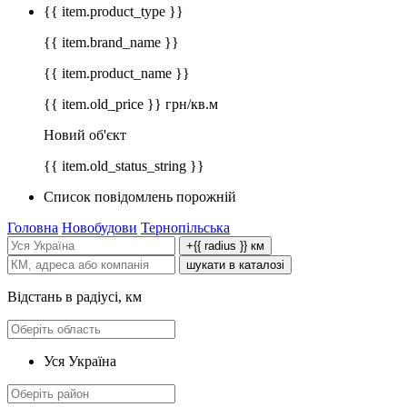
{{ item.product_type }}
{{ item.brand_name }}
{{ item.product_name }}
{{ item.old_price }} грн/кв.м
Новий об'єкт
{{ item.old_status_string }}
Список повідомлень порожній
Головна
Новобудови
Тернопільська
+{{ radius }} км
шукати в каталозі
Відстань в радіусі, км
Уся Україна