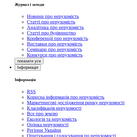
Журнал і заходи
Новини про нерухомість
Статті про нерухомість
Аналітика про нерухомість
Статті про будівництво
Конференції про нерухомість
Виставки про нерухомість
Семінари про нерухомість
Конкурси про нерухомість
Інформація
Інформація
RSS
Корисна інформація про нерухомість
Маркетингові дослідження ринку нерухомості
Класифікація нерухомості
Все про землю
Екологія та нерухомість
Оцінка нерухомості
Регіони України
Опитування і голосування по нерухомості