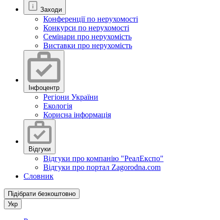
Заходи
Конференції по нерухомості
Конкурси по нерухомості
Семінари про нерухомість
Виставки про нерухомість
Інфоцентр
Регіони України
Екологія
Корисна інформація
Відгуки
Відгуки про компанію "РеалЕкспо"
Відгуки про портал Zagorodna.com
Словник
Підібрати безкоштовно
Укр