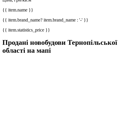
{{ item.name }}
{{ item.brand_name? item.brand_name : '-' }}
{{ item.statistics_price }}
Продані новобудови Тернопільської
області на мапі