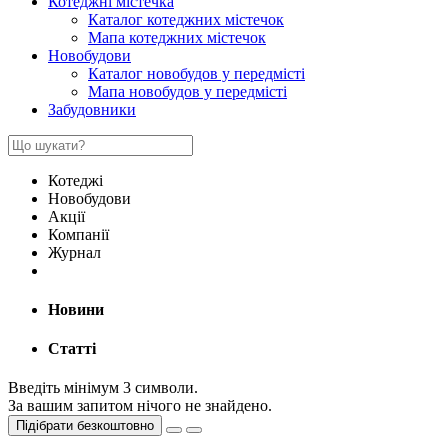
Котеджні містечка
Каталог котеджних містечок
Мапа котеджних містечок
Новобудови
Каталог новобудов у передмісті
Мапа новобудов у передмісті
Забудовники
Котеджі
Новобудови
Акції
Компанії
Журнал
Новини
Статті
Введіть мінімум 3 символи.
За вашим запитом нічого не знайдено.
Підібрати безкоштовно