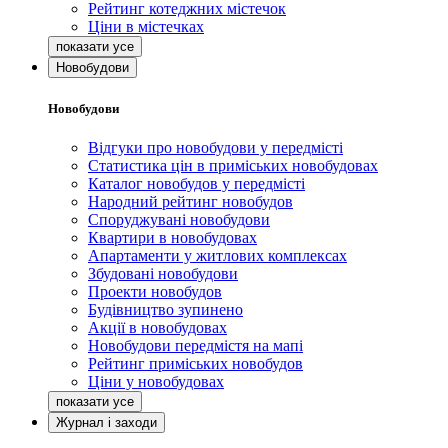
Рейтинг котеджних містечок
Ціни в містечках
Новобудови
Новобудови
Відгуки про новобудови у передмісті
Статистика цін в приміських новобудовах
Каталог новобудов у передмісті
Народний рейтинг новобудов
Споруджувані новобудови
Квартири в новобудовах
Апартаменти у житлових комплексах
Збудовані новобудови
Проекти новобудов
Будівництво зупинено
Акції в новобудовах
Новобудови передмістя на мапі
Рейтинг приміських новобудов
Ціни у новобудовах
Журнал і заходи