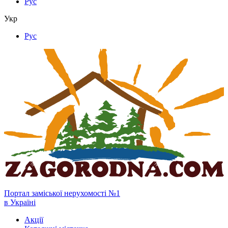
Рус
Укр
Рус
Портал заміської нерухомості №1
в Україні
Акції