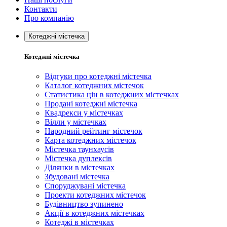
Контакти
Про компанію
Котеджні містечка
Котеджні містечка
Відгуки про котеджні містечка
Каталог котеджних містечок
Статистика цін в котеджних містечках
Продані котеджні містечка
Квадрекси у містечках
Вілли у містечках
Народний рейтинг містечок
Карта котеджних містечок
Містечка таунхаусів
Містечка дуплексів
Ділянки в містечках
Збудовані містечка
Споруджувані містечка
Проекти котеджних містечок
Будівництво зупинено
Акції в котеджних містечках
Котеджі в містечках