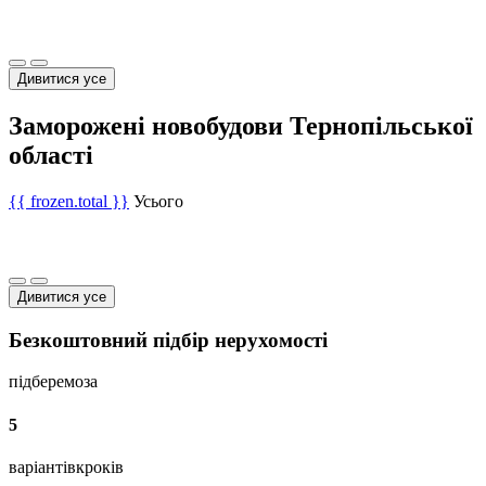
Дивитися усе
Заморожені новобудови Тернопільської
області
{{ frozen.total }}
Усього
Дивитися усе
Безкоштовний підбір нерухомості
підберемо
за
5
варіантів
кроків