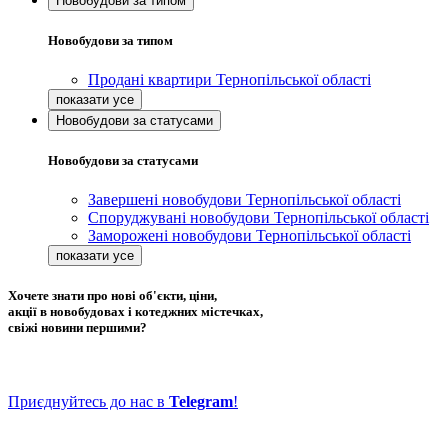
Новобудови за типом
Новобудови за типом
Продані квартири Тернопільської області
Новобудови за статусами
Новобудови за статусами
Завершені новобудови Тернопільської області
Споруджувані новобудови Тернопільської області
Заморожені новобудови Тернопільської області
Хочете знати про нові об'єкти, ціни,
акції в новобудовах і котеджних містечках,
свіжі новини першими?
Приєднуйтесь до нас в
Telegram
!