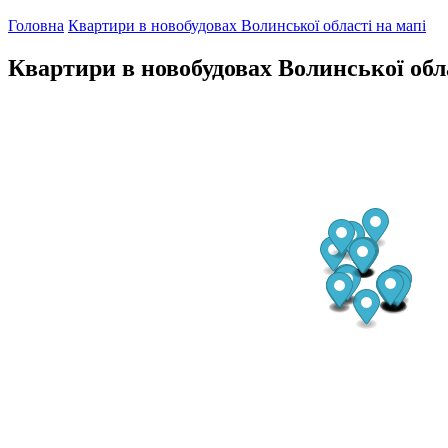
Головна
Квартири в новобудовах Волинської області на мапі
Квартири в новобудовах Волинської обла