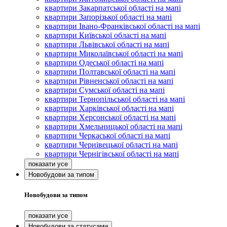
квартири Закарпатської області на мапі
квартири Запорізької області на мапі
квартири Івано-Франківської області на мапі
квартири Київської області на мапі
квартири Львівської області на мапі
квартири Миколаївської області на мапі
квартири Одеської області на мапі
квартири Полтавської області на мапі
квартири Рівненської області на мапі
квартири Сумської області на мапі
квартири Тернопільської області на мапі
квартири Харківської області на мапі
квартири Херсонської області на мапі
квартири Хмельницької області на мапі
квартири Черкаської області на мапі
квартири Чернівецької області на мапі
квартири Чернігівської області на мапі
Новобудови за типом
Новобудови за типом
Новобудови за статусами