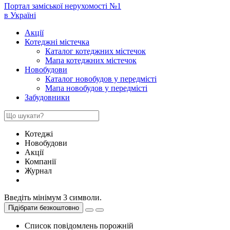
Портал заміської нерухомості №1
в Україні
Акції
Котеджні містечка
Каталог котеджних містечок
Мапа котеджних містечок
Новобудови
Каталог новобудов у передмісті
Мапа новобудов у передмісті
Забудовники
Котеджі
Новобудови
Акції
Компанії
Журнал
Введіть мінімум 3 символи.
Підібрати безкоштовно
Список повідомлень порожній