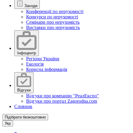
Заходи
Конференції по нерухомості
Конкурси по нерухомості
Семінари про нерухомість
Виставки про нерухомість
Інфоцентр
Регіони України
Екологія
Корисна інформація
Відгуки
Відгуки про компанію "РеалЕкспо"
Відгуки про портал Zagorodna.com
Словник
Підібрати безкоштовно
Укр