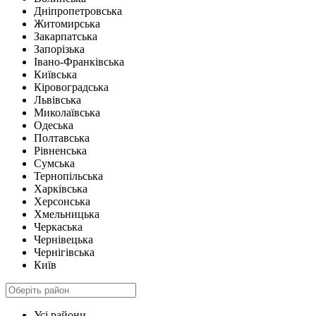
Дніпропетровська
Житомирська
Закарпатська
Запорізька
Івано-Франківська
Київська
Кіровоградська
Львівська
Миколаївська
Одеська
Полтавська
Рівненська
Сумська
Тернопільська
Харківська
Херсонська
Хмельницька
Черкаська
Чернівецька
Чернігівська
Київ
Усі райони