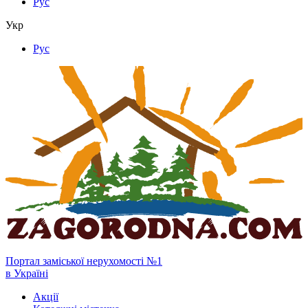
Рус
Укр
Рус
Портал заміської нерухомості №1
в Україні
Акції