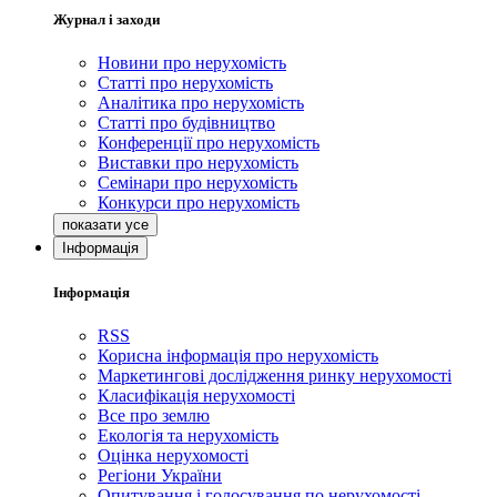
Журнал і заходи
Новини про нерухомість
Статті про нерухомість
Аналітика про нерухомість
Статті про будівництво
Конференції про нерухомість
Виставки про нерухомість
Семінари про нерухомість
Конкурси про нерухомість
Інформація
Інформація
RSS
Корисна інформація про нерухомість
Маркетингові дослідження ринку нерухомості
Класифікація нерухомості
Все про землю
Екологія та нерухомість
Оцінка нерухомості
Регіони України
Опитування і голосування по нерухомості