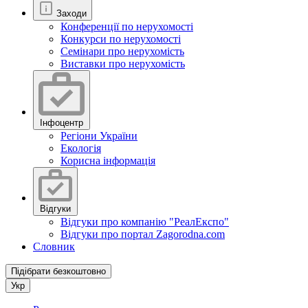
Заходи
Конференції по нерухомості
Конкурси по нерухомості
Семінари про нерухомість
Виставки про нерухомість
Інфоцентр
Регіони України
Екологія
Корисна інформація
Відгуки
Відгуки про компанію "РеалЕкспо"
Відгуки про портал Zagorodna.com
Словник
Підібрати безкоштовно
Укр