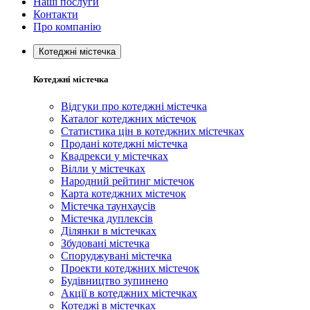
Наші послуги
Контакти
Про компанію
Котеджні містечка
Котеджні містечка
Відгуки про котеджні містечка
Каталог котеджних містечок
Статистика цін в котеджних містечках
Продані котеджні містечка
Квадрекси у містечках
Вілли у містечках
Народний рейтинг містечок
Карта котеджних містечок
Містечка таунхаусів
Містечка дуплексів
Ділянки в містечках
Збудовані містечка
Споруджувані містечка
Проекти котеджних містечок
Будівництво зупинено
Акції в котеджних містечках
Котеджі в містечках