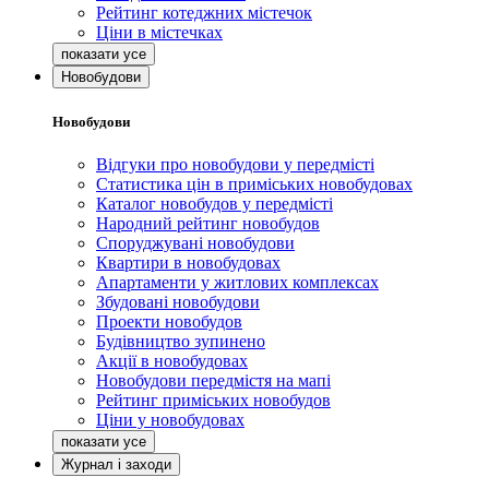
Рейтинг котеджних містечок
Ціни в містечках
Новобудови
Новобудови
Відгуки про новобудови у передмісті
Статистика цін в приміських новобудовах
Каталог новобудов у передмісті
Народний рейтинг новобудов
Споруджувані новобудови
Квартири в новобудовах
Апартаменти у житлових комплексах
Збудовані новобудови
Проекти новобудов
Будівництво зупинено
Акції в новобудовах
Новобудови передмістя на мапі
Рейтинг приміських новобудов
Ціни у новобудовах
Журнал і заходи