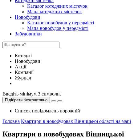
Котеджні містечка
Каталог котеджних містечок
Мапа котеджних містечок
Новобудови
Каталог новобудов у передмісті
Мапа новобудов у передмісті
Забудовники
Котеджі
Новобудови
Акції
Компанії
Журнал
Введіть мінімум 3 символи.
Підібрати безкоштовно
Список повідомлень порожній
Головна
Квартири в новобудовах Вінницької області на мапі
Квартири в новобудовах Вінницької