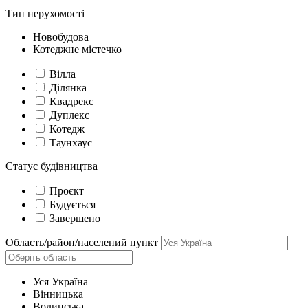
Тип нерухомості
Новобудова
Котеджне містечко
Вілла
Ділянка
Квадрекс
Дуплекс
Котедж
Таунхаус
Статус будівництва
Проєкт
Будується
Завершено
Область/район/населений пункт
Уся Україна
Вінницька
Волинська