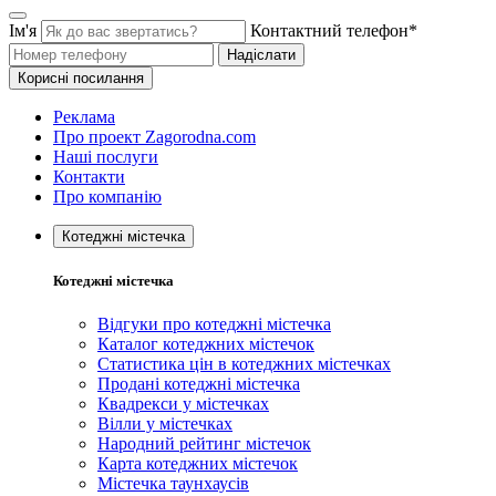
Ім'я
Контактний телефон*
Надіслати
Корисні посилання
Реклама
Про проект Zagorodna.com
Наші послуги
Контакти
Про компанію
Котеджні містечка
Котеджні містечка
Відгуки про котеджні містечка
Каталог котеджних містечок
Статистика цін в котеджних містечках
Продані котеджні містечка
Квадрекси у містечках
Вілли у містечках
Народний рейтинг містечок
Карта котеджних містечок
Містечка таунхаусів