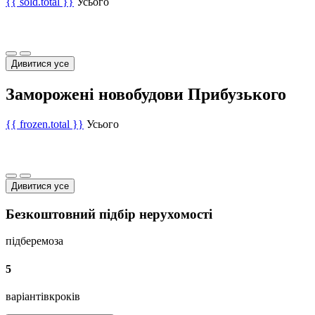
{{ sold.total }}
Усього
Дивитися усе
Заморожені новобудови Прибузького
{{ frozen.total }}
Усього
Дивитися усе
Безкоштовний підбір нерухомості
підберемо
за
5
варіантів
кроків