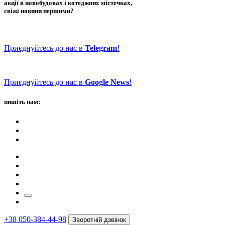
акції в новобудовах і котеджних містечках,
свіжі новини першими?
Приєднуйтесь до нас в
Telegram
!
Приєднуйтесь до нас в
Google News
!
пишіть нам:
+38 050-384-44-98
Зворотній дзвінок