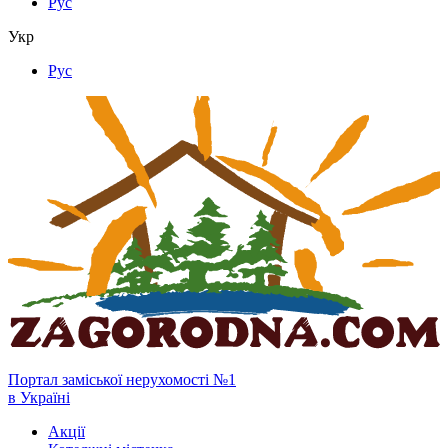
Рус
Укр
Рус
Портал заміської нерухомості №1
в Україні
Акції