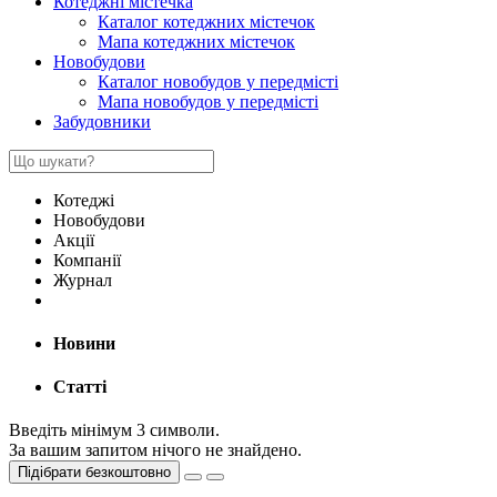
Котеджні містечка
Каталог котеджних містечок
Мапа котеджних містечок
Новобудови
Каталог новобудов у передмісті
Мапа новобудов у передмісті
Забудовники
Котеджі
Новобудови
Акції
Компанії
Журнал
Новини
Статті
Введіть мінімум 3 символи.
За вашим запитом нічого не знайдено.
Підібрати безкоштовно