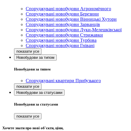
Споруджувані новобудови Агрономічного
Споруджувані новобудови Березини
Споруджувані новобудови Вінницькі Хутори
Споруджувані новобудови Зарванців
Споруджувані новобудови Луки-Мелешківської
Споруджувані новобудови Стрижавки
Споруджувані новобудови Турбова
Споруджувані новобудови Гнівані
Новобудови за типом
Новобудови за типом
Споруджувані квартири Прибузького
Новобудови за статусами
Новобудови за статусами
Хочете знати про нові об'єкти, ціни,