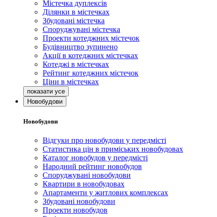
Містечка дуплексів
Ділянки в містечках
Збудовані містечка
Споруджувані містечка
Проекти котеджних містечок
Будівництво зупинено
Акції в котеджних містечках
Котеджі в містечках
Рейтинг котеджних містечок
Ціни в містечках
Новобудови
Новобудови
Відгуки про новобудови у передмісті
Статистика цін в приміських новобудовах
Каталог новобудов у передмісті
Народний рейтинг новобудов
Споруджувані новобудови
Квартири в новобудовах
Апартаменти у житлових комплексах
Збудовані новобудови
Проекти новобудов