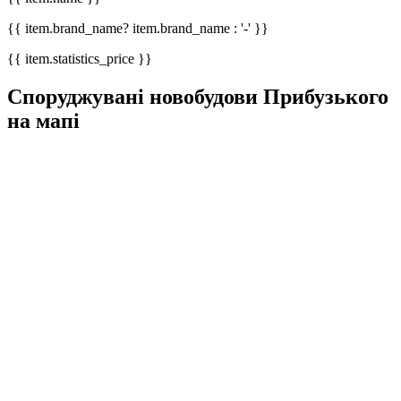
{{ item.brand_name? item.brand_name : '-' }}
{{ item.statistics_price }}
Споруджувані новобудови Прибузького
на мапі