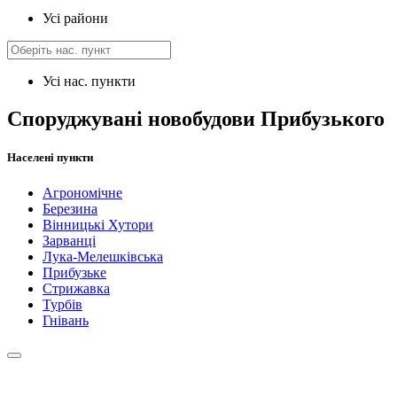
Усі райони
Усі нас. пункти
Споруджувані новобудови Прибузького
Населені пункти
Агрономічне
Березина
Вінницькі Хутори
Зарванці
Лука-Мелешківська
Прибузьке
Стрижавка
Турбів
Гнівань