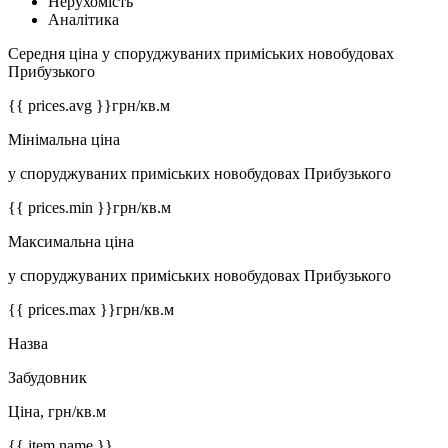
Нерухомість
Аналітика
Середня ціна у споруджуваних приміських новобудовах
Прибузького
{{ prices.avg }}
грн/кв.м
Мінімальна ціна
у споруджуваних приміських новобудовах Прибузького
{{ prices.min }}
грн/кв.м
Максимальна ціна
у споруджуваних приміських новобудовах Прибузького
{{ prices.max }}
грн/кв.м
Назва
Забудовник
Ціна, грн/кв.м
{{ item.name }}