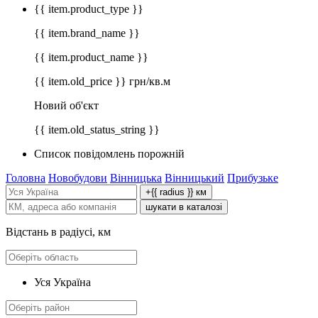
{{ item.product_type }}
{{ item.brand_name }}
{{ item.product_name }}
{{ item.old_price }} грн/кв.м
Новий об'єкт
{{ item.old_status_string }}
Список повідомлень порожній
Головна
Новобудови
Вінницька
Вінницький
Прибузьке
+{{ radius }} км
шукати в каталозі
Відстань в радіусі, км
Уся Україна