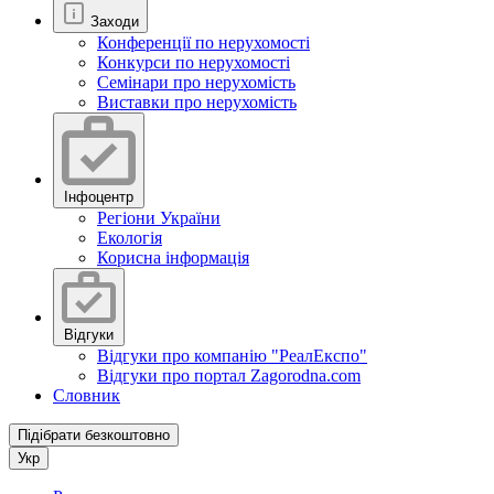
Заходи
Конференції по нерухомості
Конкурси по нерухомості
Семінари про нерухомість
Виставки про нерухомість
Інфоцентр
Регіони України
Екологія
Корисна інформація
Відгуки
Відгуки про компанію "РеалЕкспо"
Відгуки про портал Zagorodna.com
Словник
Підібрати безкоштовно
Укр