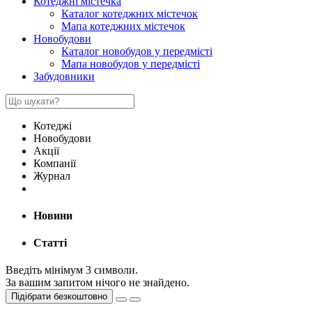
Котеджні містечка
Каталог котеджних містечок
Мапа котеджних містечок
Новобудови
Каталог новобудов у передмісті
Мапа новобудов у передмісті
Забудовники
Котеджі
Новобудови
Акції
Компанії
Журнал
Новини
Статті
Введіть мінімум 3 символи.
За вашим запитом нічого не знайдено.
Підібрати безкоштовно