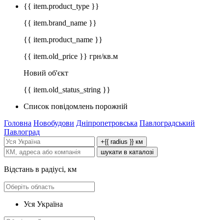
{{ item.product_type }}
{{ item.brand_name }}
{{ item.product_name }}
{{ item.old_price }} грн/кв.м
Новий об'єкт
{{ item.old_status_string }}
Список повідомлень порожній
Головна
Новобудови
Дніпропетровська
Павлоградський
Павлоград
+{{ radius }} км
шукати в каталозі
Відстань в радіусі, км
Уся Україна