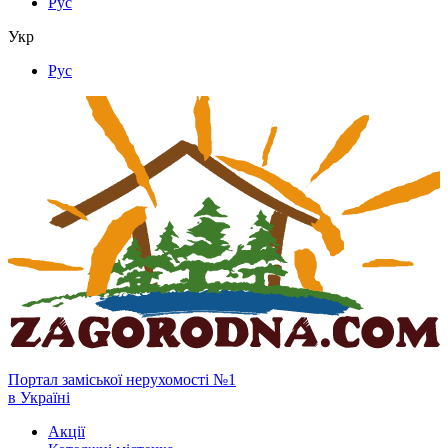
Рус
Укр
Рус
Портал заміської нерухомості №1
в Україні
Акції