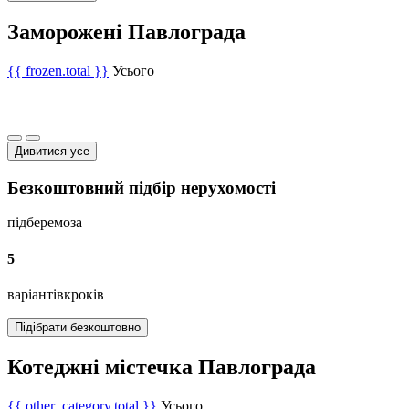
Заморожені Павлограда
{{ frozen.total }}
Усього
Дивитися усе
Безкоштовний підбір нерухомості
підберемо
за
5
варіантів
кроків
Підібрати безкоштовно
Котеджні містечка Павлограда
{{ other_category.total }}
Усього