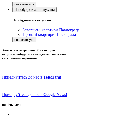
Новобудови за статусами
Новобудови за статусами
Завершені квартири Павлограда
Продані квартири Павлограда
Хочете знати про нові об'єкти, ціни,
акції в новобудовах і котеджних містечках,
свіжі новини першими?
Приєднуйтесь до нас в
Telegram
!
Приєднуйтесь до нас в
Google News
!
пишіть нам: