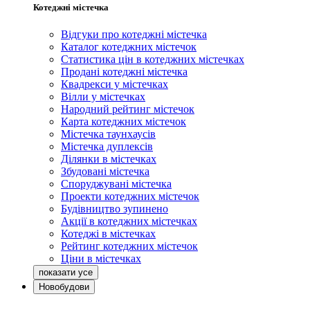
Котеджні містечка
Відгуки про котеджні містечка
Каталог котеджних містечок
Статистика цін в котеджних містечках
Продані котеджні містечка
Квадрекси у містечках
Вілли у містечках
Народний рейтинг містечок
Карта котеджних містечок
Містечка таунхаусів
Містечка дуплексів
Ділянки в містечках
Збудовані містечка
Споруджувані містечка
Проекти котеджних містечок
Будівництво зупинено
Акції в котеджних містечках
Котеджі в містечках
Рейтинг котеджних містечок
Ціни в містечках
Новобудови