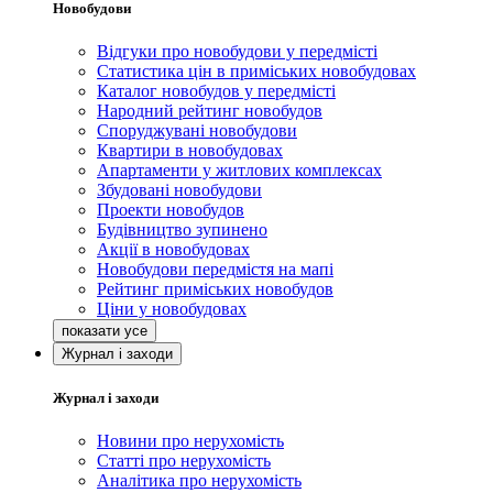
Новобудови
Відгуки про новобудови у передмісті
Статистика цін в приміських новобудовах
Каталог новобудов у передмісті
Народний рейтинг новобудов
Споруджувані новобудови
Квартири в новобудовах
Апартаменти у житлових комплексах
Збудовані новобудови
Проекти новобудов
Будівництво зупинено
Акції в новобудовах
Новобудови передмістя на мапі
Рейтинг приміських новобудов
Ціни у новобудовах
Журнал і заходи
Журнал і заходи
Новини про нерухомість
Статті про нерухомість
Аналітика про нерухомість