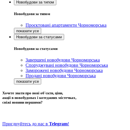
Новобудови за типом
Новобудови за типом
Проєктовані апартаменти Чорноморська
Новобудови за статусами
Новобудови за статусами
Завершені новобудови Чорноморська
Споруджувані новобудови Чорноморська
Заморожені новобудови Чорноморська
Продані новобудови Чорноморська
Хочете знати про нові об'єкти, ціни,
акції в новобудовах і котеджних містечках,
свіжі новини першими?
Приєднуйтесь до нас в
Telegram
!