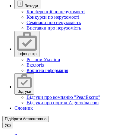
Заходи
Конференції по нерухомості
Конкурси по нерухомості
Семінари про нерухомість
Виставки про нерухомість
Інфоцентр
Регіони України
Екологія
Корисна інформація
Відгуки
Відгуки про компанію "РеалЕкспо"
Відгуки про портал Zagorodna.com
Словник
Підібрати безкоштовно
Укр