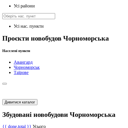
Усі райони
Усі нас. пункти
Проєкти новобудов Чорноморська
Населені пункти
Авангард
Чорноморськ
Таїрове
Дивитися каталог
Збудовані новобудови Чорноморська
{{ done.total }}
Усього