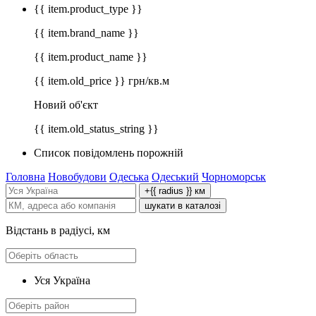
{{ item.product_type }}
{{ item.brand_name }}
{{ item.product_name }}
{{ item.old_price }} грн/кв.м
Новий об'єкт
{{ item.old_status_string }}
Список повідомлень порожній
Головна
Новобудови
Одеська
Одеський
Чорноморськ
+{{ radius }} км
шукати в каталозі
Відстань в радіусі, км
Уся Україна