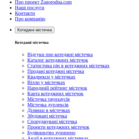
Про проект Zagorodna.com
Наші послуги
Контакти
Про компанію
Котеджні містечка
Котеджні містечка
Відгуки про котеджні містечка
Каталог котеджних містечок
Статистика цін в котеджних містечках
Продані котеджні містечка
Квадрекси у містечках
Вілли у містечках
Народний рейтинг містечок
Карта котеджних містечок
Містечка таунхаусів
Містечка дуплексів
Ділянки в містечках
Збудовані містечка
Споруджувані містечка
Проекти котеджних містечок
Будівництво зупинено
Акції в котеджних містечках