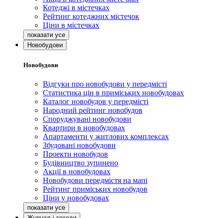
Котеджі в містечках
Рейтинг котеджних містечок
Ціни в містечках
Новобудови
Новобудови
Відгуки про новобудови у передмісті
Статистика цін в приміських новобудовах
Каталог новобудов у передмісті
Народний рейтинг новобудов
Споруджувані новобудови
Квартири в новобудовах
Апартаменти у житлових комплексах
Збудовані новобудови
Проекти новобудов
Будівництво зупинено
Акції в новобудовах
Новобудови передмістя на мапі
Рейтинг приміських новобудов
Ціни у новобудовах
Журнал і заходи