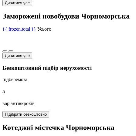
Дивитися усе
Заморожені новобудови Чорноморська
{{ frozen.total }}
Усього
Дивитися усе
Безкоштовний підбір нерухомості
підберемо
за
5
варіантів
кроків
Підібрати безкоштовно
Котеджні містечка Чорноморська