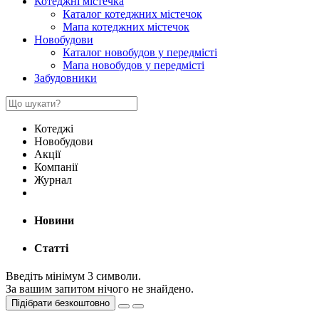
Котеджні містечка
Каталог котеджних містечок
Мапа котеджних містечок
Новобудови
Каталог новобудов у передмісті
Мапа новобудов у передмісті
Забудовники
Котеджі
Новобудови
Акції
Компанії
Журнал
Новини
Статті
Введіть мінімум 3 символи.
За вашим запитом нічого не знайдено.
Підібрати безкоштовно