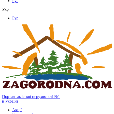
Рус
Укр
Рус
Портал заміської нерухомості №1
в Україні
Акції