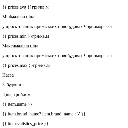
{{ prices.avg }}
грн/кв.м
Мінімальна ціна
у проєктованих приміських новобудовах Чорноморська
{{ prices.min }}
грн/кв.м
Максимальна ціна
у проєктованих приміських новобудовах Чорноморська
{{ prices.max }}
грн/кв.м
Назва
Забудовник
Ціна, грн/кв.м
{{ item.name }}
{{ item.brand_name? item.brand_name : '-' }}
{{ item.statistics_price }}