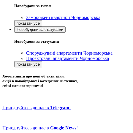
Новобудови за типом
Заморожені квартири Чорноморська
Новобудови за статусами
Новобудови за статусами
Споруджувані апартаменти Чорноморська
Проєктовані апартаменти Чорноморська
Хочете знати про нові об'єкти, ціни,
акції в новобудовах і котеджних містечках,
свіжі новини першими?
Приєднуйтесь до нас в
Telegram
!
Приєднуйтесь до нас в
Google News
!