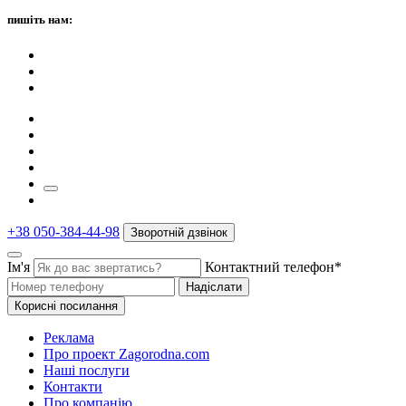
пишіть нам:
+38 050-384-44-98
Зворотній дзвінок
Ім'я
Контактний телефон*
Надіслати
Корисні посилання
Реклама
Про проект Zagorodna.com
Наші послуги
Контакти
Про компанію