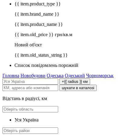
{{ item.product_type }}
{{ item.brand_name }}
{{ item.product_name }}
{{ item.old_price }} грн/кв.м
Новий об'єкт
{{ item.old_status_string }}
Список повідомлень порожній
Головна
Новобудови
Одеська
Одеський
Чорноморськ
+{{ radius }} км
шукати в каталозі
Відстань в радіусі, км
Уся Україна