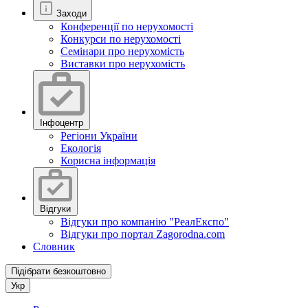
Заходи
Конференції по нерухомості
Конкурси по нерухомості
Семінари про нерухомість
Виставки про нерухомість
Інфоцентр
Регіони України
Екологія
Корисна інформація
Відгуки
Відгуки про компанію "РеалЕкспо"
Відгуки про портал Zagorodna.com
Словник
Підібрати безкоштовно
Укр