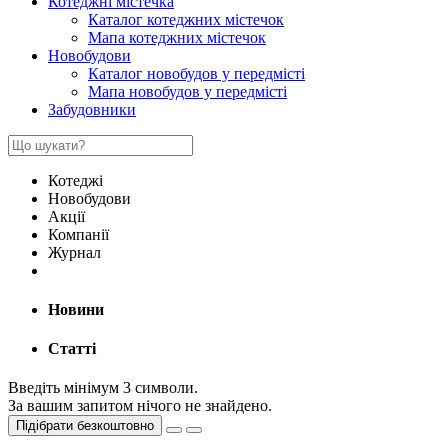
Котеджні містечка
Каталог котеджних містечок
Мапа котеджних містечок
Новобудови
Каталог новобудов у передмісті
Мапа новобудов у передмісті
Забудовники
Котеджі
Новобудови
Акції
Компанії
Журнал
Новини
Статті
Введіть мінімум 3 символи.
За вашим запитом нічого не знайдено.
Підібрати безкоштовно