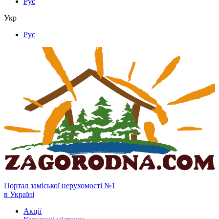
Рус
Укр
Рус
Портал заміської нерухомості №1
в Україні
Акції