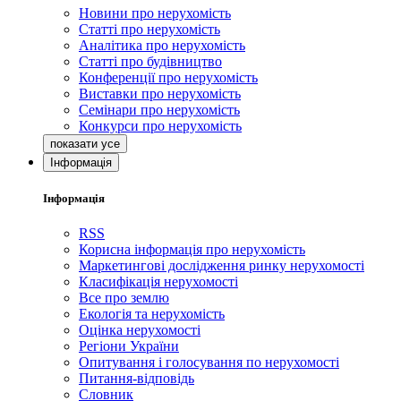
Новини про нерухомість
Статті про нерухомість
Аналітика про нерухомість
Статті про будівництво
Конференції про нерухомість
Виставки про нерухомість
Семінари про нерухомість
Конкурси про нерухомість
Інформація
Інформація
RSS
Корисна інформація про нерухомість
Маркетингові дослідження ринку нерухомості
Класифікація нерухомості
Все про землю
Екологія та нерухомість
Оцінка нерухомості
Регіони України
Опитування і голосування по нерухомості
Питання-відповідь
Словник