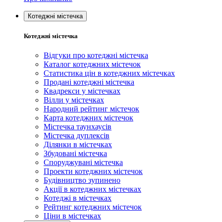
Котеджні містечка
Котеджні містечка
Відгуки про котеджні містечка
Каталог котеджних містечок
Статистика цін в котеджних містечках
Продані котеджні містечка
Квадрекси у містечках
Вілли у містечках
Народний рейтинг містечок
Карта котеджних містечок
Містечка таунхаусів
Містечка дуплексів
Ділянки в містечках
Збудовані містечка
Споруджувані містечка
Проекти котеджних містечок
Будівництво зупинено
Акції в котеджних містечках
Котеджі в містечках
Рейтинг котеджних містечок
Ціни в містечках