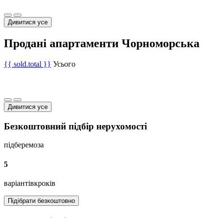
Дивитися усе
Продані апартаменти Чорноморська
{{ sold.total }}
Усього
Дивитися усе
Безкоштовний підбір нерухомості
підберемо
за
5
варіантів
кроків
Підібрати безкоштовно