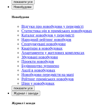
Новобудови
Новобудови
Відгуки про новобудови у передмісті
Статистика цін в приміських новобудовах
Каталог новобудов у передмісті
Народний рейтинг новобудов
Споруджувані новобудови
Квартири в новобудовах
Апартаменти у житлових комплексах
Збудовані новобудови
Проекти новобудов
Будівництво зупинено
Акції в новобудовах
Новобудови передмістя на мапі
Рейтинг приміських новобудов
Ціни у новобудовах
Журнал і заходи
Журнал і заходи