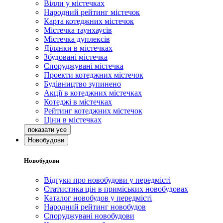
Вілли у містечках
Народний рейтинг містечок
Карта котеджних містечок
Містечка таунхаусів
Містечка дуплексів
Ділянки в містечках
Збудовані містечка
Споруджувані містечка
Проекти котеджних містечок
Будівництво зупинено
Акції в котеджних містечках
Котеджі в містечках
Рейтинг котеджних містечок
Ціни в містечках
Новобудови
Новобудови
Відгуки про новобудови у передмісті
Статистика цін в приміських новобудовах
Каталог новобудов у передмісті
Народний рейтинг новобудов
Споруджувані новобудови