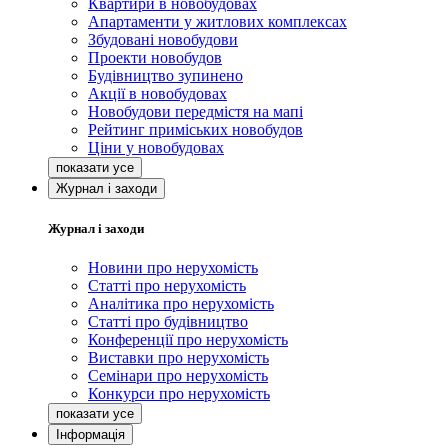
Квартири в новобудовах
Апартаменти у житлових комплексах
Збудовані новобудови
Проекти новобудов
Будівництво зупинено
Акції в новобудовах
Новобудови передмістя на мапі
Рейтинг приміських новобудов
Ціни у новобудовах
Журнал і заходи
Журнал і заходи
Новини про нерухомість
Статті про нерухомість
Аналітика про нерухомість
Статті про будівництво
Конференції про нерухомість
Виставки про нерухомість
Семінари про нерухомість
Конкурси про нерухомість
Інформація