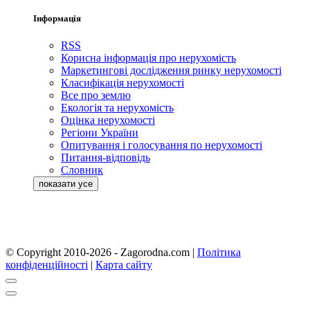
Інформація
RSS
Корисна інформація про нерухомість
Маркетингові дослідження ринку нерухомості
Класифікація нерухомості
Все про землю
Екологія та нерухомість
Оцінка нерухомості
Регіони України
Опитування і голосування по нерухомості
Питання-відповідь
Словник
© Copyright 2010-2026 - Zagorodna.com
|
Політика
конфіденційності
|
Карта сайту