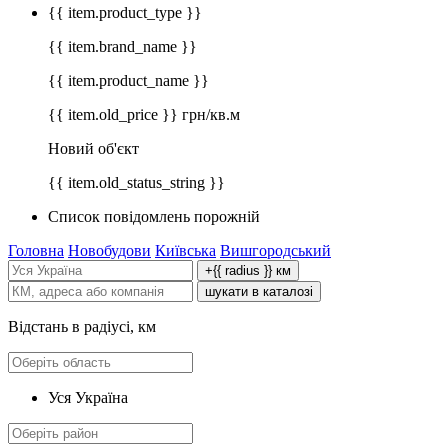
{{ item.product_type }}
{{ item.brand_name }}
{{ item.product_name }}
{{ item.old_price }} грн/кв.м
Новий об'єкт
{{ item.old_status_string }}
Список повідомлень порожній
Головна
Новобудови
Київська
Вишгородський
+{{ radius }} км
шукати в каталозі
Відстань в радіусі, км
Уся Україна