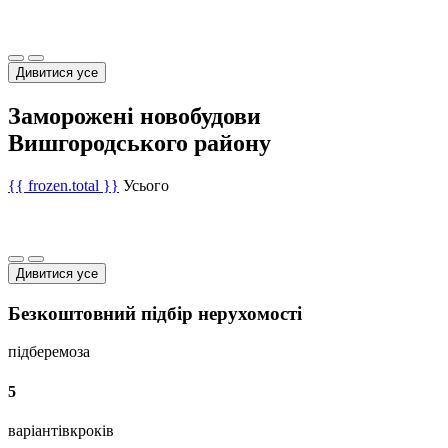
Дивитися усе
Заморожені новобудови
Вишгородського району
{{ frozen.total }}
Усього
Дивитися усе
Безкоштовний підбір нерухомості
підберемо
за
5
варіантів
кроків