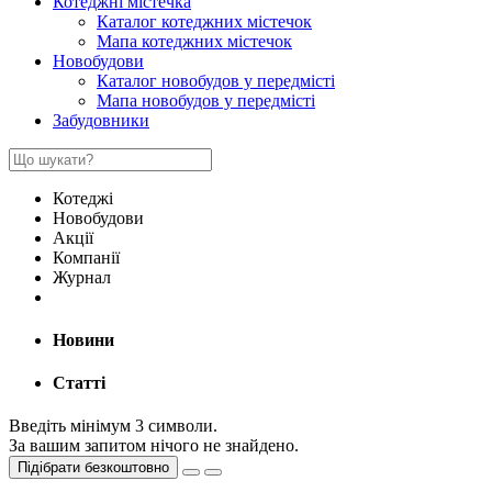
Котеджні містечка
Каталог котеджних містечок
Мапа котеджних містечок
Новобудови
Каталог новобудов у передмісті
Мапа новобудов у передмісті
Забудовники
Котеджі
Новобудови
Акції
Компанії
Журнал
Новини
Статті
Введіть мінімум 3 символи.
За вашим запитом нічого не знайдено.
Підібрати безкоштовно