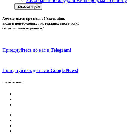
Заморожені новобудови Вишгородського району
Хочете знати про нові об'єкти, ціни,
акції в новобудовах і котеджних містечках,
свіжі новини першими?
Приєднуйтесь до нас в
Telegram
!
Приєднуйтесь до нас в
Google News
!
пишіть нам: