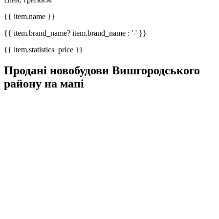
{{ item.name }}
{{ item.brand_name? item.brand_name : '-' }}
{{ item.statistics_price }}
Продані новобудови Вишгородського
району на мапі