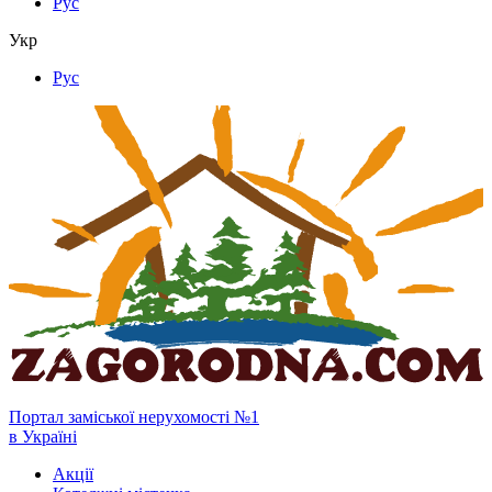
Рус
Укр
Рус
Портал заміської нерухомості №1
в Україні
Акції