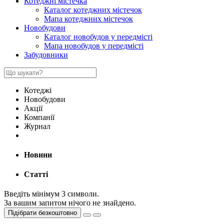
Котеджні містечка
Каталог котеджних містечок
Мапа котеджних містечок
Новобудови
Каталог новобудов у передмісті
Мапа новобудов у передмісті
Забудовники
Котеджі
Новобудови
Акції
Компанії
Журнал
Новини
Статті
Введіть мінімум 3 символи.
За вашим запитом нічого не знайдено.
Підібрати безкоштовно