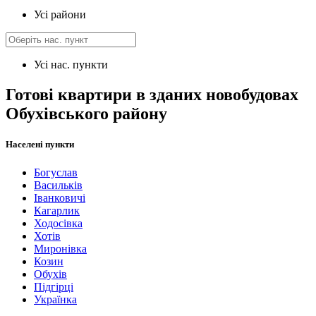
Усі райони
Усі нас. пункти
Готові квартири в зданих новобудовах
Обухівського району
Населені пункти
Богуслав
Васильків
Іванковичі
Кагарлик
Ходосівка
Хотів
Миронівка
Козин
Обухів
Підгірці
Українка