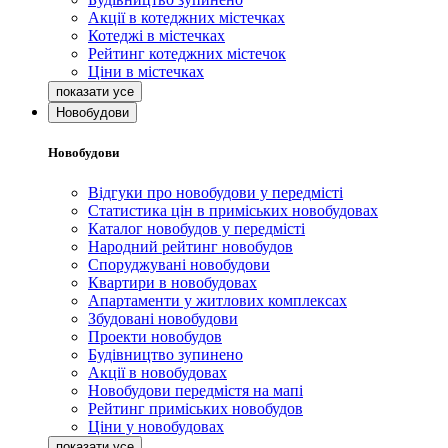
Акції в котеджних містечках
Котеджі в містечках
Рейтинг котеджних містечок
Ціни в містечках
Новобудови
Новобудови
Відгуки про новобудови у передмісті
Статистика цін в приміських новобудовах
Каталог новобудов у передмісті
Народний рейтинг новобудов
Споруджувані новобудови
Квартири в новобудовах
Апартаменти у житлових комплексах
Збудовані новобудови
Проекти новобудов
Будівництво зупинено
Акції в новобудовах
Новобудови передмістя на мапі
Рейтинг приміських новобудов
Ціни у новобудовах