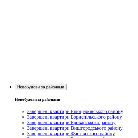
Новобудови за районами
Новобудови за районами
Завершені квартири Білоцерківського району
Завершені квартири Бориспільського району
Завершені квартири Броварського району
Завершені квартири Вишгородського району
Завершені квартири Фастівського району