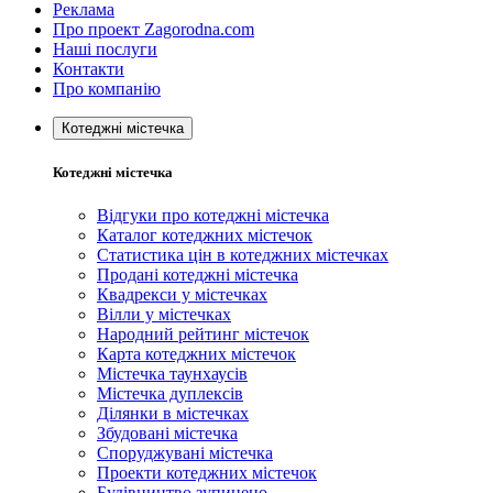
Реклама
Про проект Zagorodna.com
Наші послуги
Контакти
Про компанію
Котеджні містечка
Котеджні містечка
Відгуки про котеджні містечка
Каталог котеджних містечок
Статистика цін в котеджних містечках
Продані котеджні містечка
Квадрекси у містечках
Вілли у містечках
Народний рейтинг містечок
Карта котеджних містечок
Містечка таунхаусів
Містечка дуплексів
Ділянки в містечках
Збудовані містечка
Споруджувані містечка
Проекти котеджних містечок
Будівництво зупинено