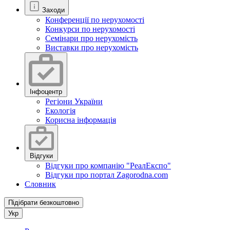
Заходи
Конференції по нерухомості
Конкурси по нерухомості
Семінари про нерухомість
Виставки про нерухомість
Інфоцентр
Регіони України
Екологія
Корисна інформація
Відгуки
Відгуки про компанію "РеалЕкспо"
Відгуки про портал Zagorodna.com
Словник
Підібрати безкоштовно
Укр