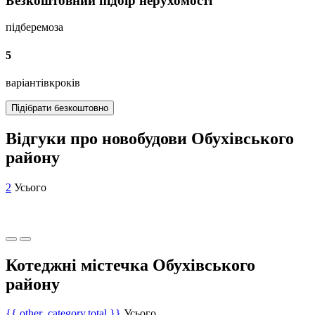
Безкоштовний підбір нерухомості
підберемо
за
5
варіантів
кроків
Підібрати безкоштовно
Відгуки про новобудови Обухівського
району
2
Усього
Котеджні містечка Обухівського
району
{{ other_category.total }}
Усього