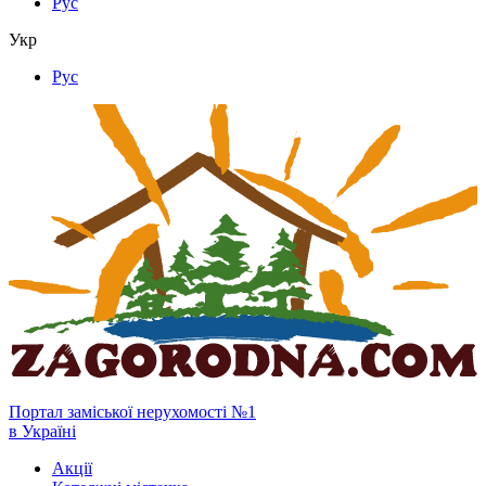
Рус
Укр
Рус
Портал заміської нерухомості №1
в Україні
Акції