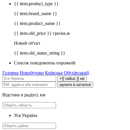
{{ item.product_type }}
{{ item.brand_name }}
{{ item.product_name }}
{{ item.old_price }} грн/кв.м
Новий об'єкт
{{ item.old_status_string }}
Список повідомлень порожній
Головна
Новобудови
Київська
Обухівський
+{{ radius }} км
шукати в каталозі
Відстань в радіусі, км
Уся Україна