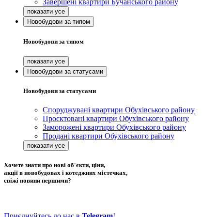
Завершені квартири Бучанського району
Новобудови за типом
Новобудови за типом
Новобудови за статусами
Новобудови за статусами
Споруджувані квартири Обухівського району
Проєктовані квартири Обухівського району
Заморожені квартири Обухівського району
Продані квартири Обухівського району
Хочете знати про нові об'єкти, ціни,
акції в новобудовах і котеджних містечках,
свіжі новини першими?
Приєднуйтесь до нас в
Telegram
!