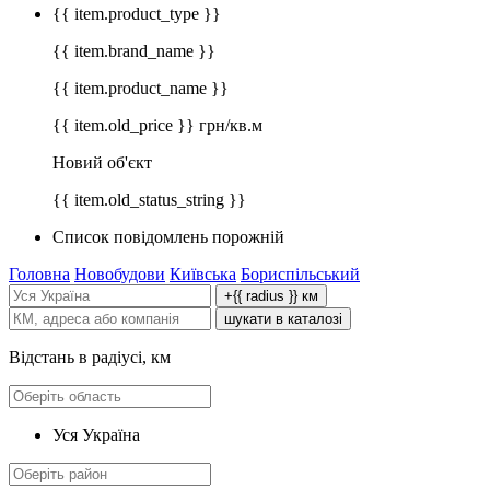
{{ item.product_type }}
{{ item.brand_name }}
{{ item.product_name }}
{{ item.old_price }} грн/кв.м
Новий об'єкт
{{ item.old_status_string }}
Список повідомлень порожній
Головна
Новобудови
Київська
Бориспільський
+{{ radius }} км
шукати в каталозі
Відстань в радіусі, км
Уся Україна