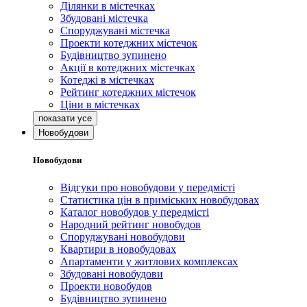
Ділянки в містечках
Збудовані містечка
Споруджувані містечка
Проекти котеджних містечок
Будівництво зупинено
Акції в котеджних містечках
Котеджі в містечках
Рейтинг котеджних містечок
Ціни в містечках
Новобудови
Новобудови
Відгуки про новобудови у передмісті
Статистика цін в приміських новобудовах
Каталог новобудов у передмісті
Народний рейтинг новобудов
Споруджувані новобудови
Квартири в новобудовах
Апартаменти у житлових комплексах
Збудовані новобудови
Проекти новобудов
Будівництво зупинено