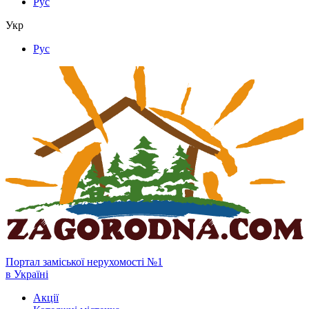
Рус
Укр
Рус
Портал заміської нерухомості №1
в Україні
Акції