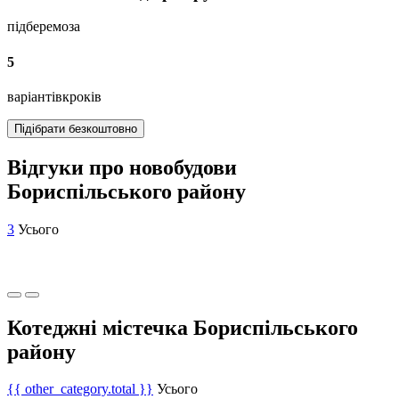
підберемо
за
5
варіантів
кроків
Підібрати безкоштовно
Відгуки про новобудови
Бориспільського району
3
Усього
Котеджні містечка Бориспільського
району
{{ other_category.total }}
Усього