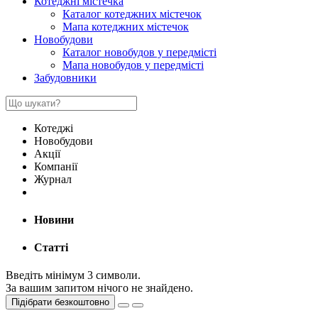
Котеджні містечка
Каталог котеджних містечок
Мапа котеджних містечок
Новобудови
Каталог новобудов у передмісті
Мапа новобудов у передмісті
Забудовники
Котеджі
Новобудови
Акції
Компанії
Журнал
Новини
Статті
Введіть мінімум 3 символи.
За вашим запитом нічого не знайдено.
Підібрати безкоштовно