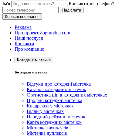
Ім'я
Контактний телефон*
Надіслати
Корисні посилання
Реклама
Про проект Zagorodna.com
Наші послуги
Контакти
Про компанію
Котеджні містечка
Котеджні містечка
Відгуки про котеджні містечка
Каталог котеджних містечок
Статистика цін в котеджних містечках
Продані котеджні містечка
Квадрекси у містечках
Вілли у містечках
Народний рейтинг містечок
Карта котеджних містечок
Містечка таунхаусів
Містечка дуплексів