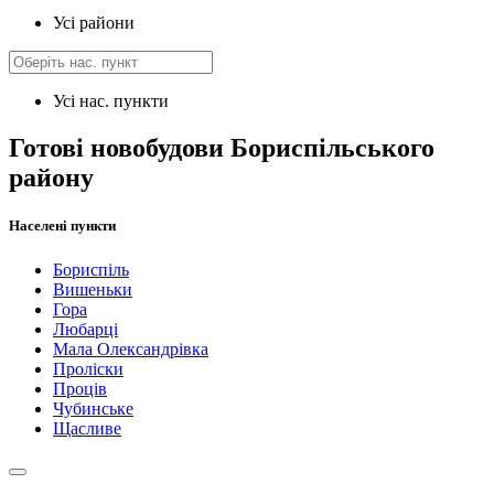
Усі райони
Усі нас. пункти
Готові новобудови Бориспільського
району
Населені пункти
Бориспіль
Вишеньки
Гора
Любарці
Мала Олександрівка
Проліски
Проців
Чубинське
Щасливе