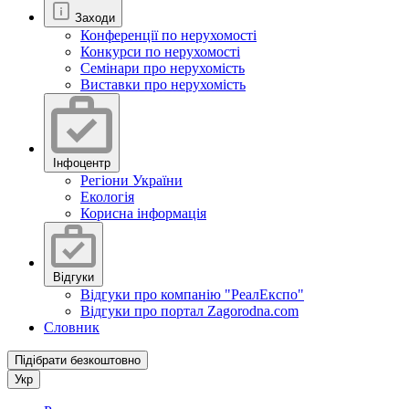
Заходи
Конференції по нерухомості
Конкурси по нерухомості
Семінари про нерухомість
Виставки про нерухомість
Інфоцентр
Регіони України
Екологія
Корисна інформація
Відгуки
Відгуки про компанію "РеалЕкспо"
Відгуки про портал Zagorodna.com
Словник
Підібрати безкоштовно
Укр