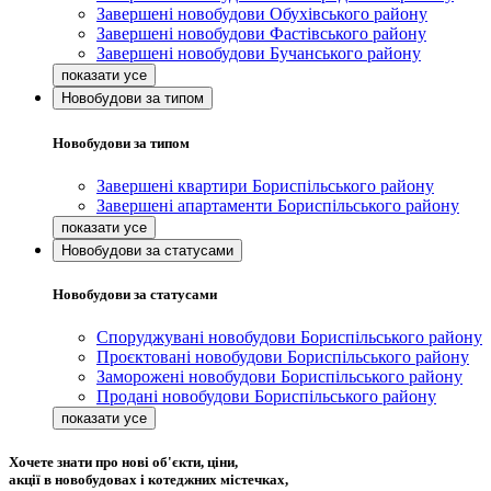
Завершені новобудови Обухівського району
Завершені новобудови Фастівського району
Завершені новобудови Бучанського району
Новобудови за типом
Новобудови за типом
Завершені квартири Бориспільського району
Завершені апартаменти Бориспільського району
Новобудови за статусами
Новобудови за статусами
Споруджувані новобудови Бориспільського району
Проєктовані новобудови Бориспільського району
Заморожені новобудови Бориспільського району
Продані новобудови Бориспільського району
Хочете знати про нові об'єкти, ціни,
акції в новобудовах і котеджних містечках,