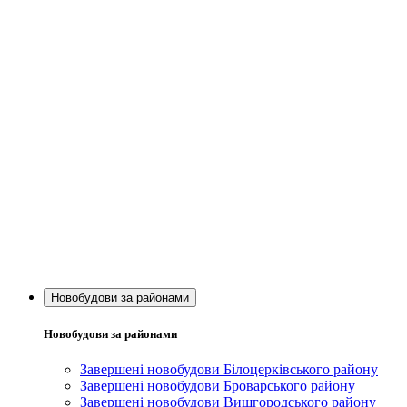
Новобудови за районами
Новобудови за районами
Завершені новобудови Білоцерківського району
Завершені новобудови Броварського району
Завершені новобудови Вишгородського району