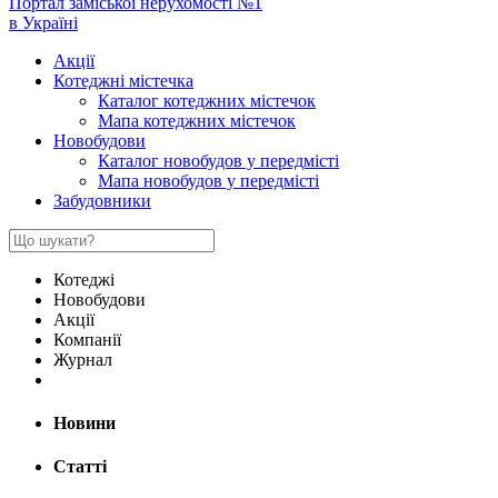
Портал заміської нерухомості №1
в Україні
Акції
Котеджні містечка
Каталог котеджних містечок
Мапа котеджних містечок
Новобудови
Каталог новобудов у передмісті
Мапа новобудов у передмісті
Забудовники
Котеджі
Новобудови
Акції
Компанії
Журнал
Новини
Статті