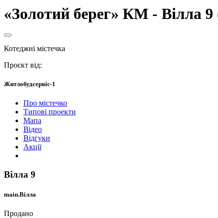
«Золотий берег» КМ - Вілла 9 
Котеджні містечка
Проєкт від:
Житлобудсервіс-1
Про містечко
Типові проекти
Мапа
Відео
Відгуки
Акції
Вілла 9
main.Вілла
Продано