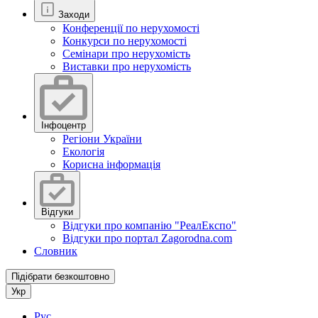
Заходи
Конференції по нерухомості
Конкурси по нерухомості
Семінари про нерухомість
Виставки про нерухомість
Інфоцентр
Регіони України
Екологія
Корисна інформація
Відгуки
Відгуки про компанію "РеалЕкспо"
Відгуки про портал Zagorodna.com
Словник
Підібрати безкоштовно
Укр
Рус