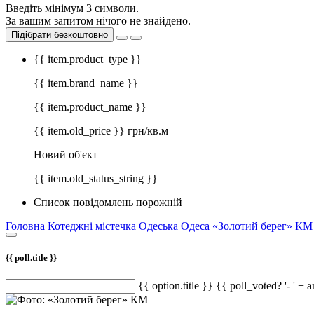
Введіть мінімум 3 символи.
За вашим запитом нічого не знайдено.
Підібрати безкоштовно
{{ item.product_type }}
{{ item.brand_name }}
{{ item.product_name }}
{{ item.old_price }} грн/кв.м
Новий об'єкт
{{ item.old_status_string }}
Список повідомлень порожній
Головна
Котеджні містечка
Одеська
Одеса
«Золотий берег» КМ
{{ poll.title }}
{{ option.title }} {{ poll_voted? '- ' + 