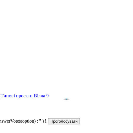
Типові проекти
Вілла 9
answerVotes(option) : '' }}
Проголосувати