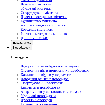
Ділянки в містечках
Збудовані містечка
Споруджувані містечка
Проекти котеджних містечок
Будівництво зупинено
Акції в котеджних містечках
Котеджі в містечках
Рейтинг котеджних містечок
Ціни в містечках
Новобудови
Новобудови
Відгуки про новобудови у передмісті
Статистика цін в приміських новобудовах
Каталог новобудов у передмісті
Народний рейтинг новобудов
Споруджувані новобудови
Квартири в новобудовах
Апартаменти у житлових комплексах
Збудовані новобудови
Проекти новобудов
Будівництво зупинено