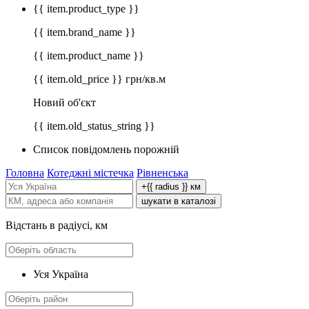
{{ item.product_type }}
{{ item.brand_name }}
{{ item.product_name }}
{{ item.old_price }} грн/кв.м
Новий об'єкт
{{ item.old_status_string }}
Список повідомлень порожній
Головна
Котеджні містечка
Рівненська
+{{ radius }} км
шукати в каталозі
Відстань в радіусі, км
Уся Україна