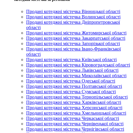
Продані котеджні містечка Вінницької області
Продані котеджні містечка Волинської області
Продані котеджні містечка Дніпропетровської
області
Продані котеджні містечка Житомирської області
Продані котеджні містечка Закарпатської області
Продані котеджні містечка Запорізької області
Продані котеджні містечка Івано-Франківської
області
Продані котеджні містечка Київської області
Продані котеджні містечка Кіровоградської області
Продані котеджні містечка Львівської області
Продані котеджні містечка Миколаївської області
Продані котеджні містечка Одеської області
Продані котеджні містечка Полтавської області
Продані котеджні містечка Сумської області
Продані котеджні містечка Тернопільської області
Продані котеджні містечка Харківської області
Продані котеджні містечка Херсонської області
Продані котеджні містечка Хмельницької області
Продані котеджні містечка Черкаської області
Продані котеджні містечка Чернівецької області
Продані котеджні містечка Чернігівської області