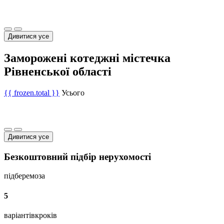
Дивитися усе
Заморожені котеджні містечка
Рівненської області
{{ frozen.total }}
Усього
Дивитися усе
Безкоштовний підбір нерухомості
підберемо
за
5
варіантів
кроків