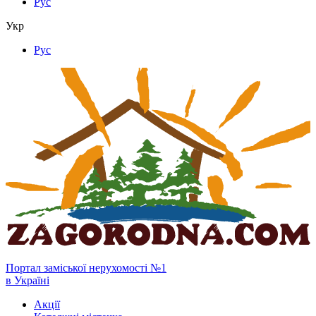
Рус
Укр
Рус
Портал заміської нерухомості №1
в Україні
Акції