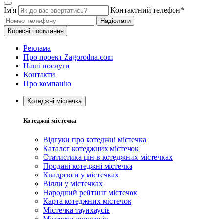
Ім'я
Контактний телефон*
Надіслати
Корисні посилання
Реклама
Про проект Zagorodna.com
Наші послуги
Контакти
Про компанію
Котеджні містечка
Котеджні містечка
Відгуки про котеджні містечка
Каталог котеджних містечок
Статистика цін в котеджних містечках
Продані котеджні містечка
Квадрекси у містечках
Вілли у містечках
Народний рейтинг містечок
Карта котеджних містечок
Містечка таунхаусів
Містечка дуплексів