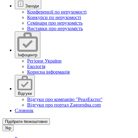
Заходи
Конференції по нерухомості
Конкурси по нерухомості
Семінари про нерухомість
Виставки про нерухомість
Інфоцентр
Регіони України
Екологія
Корисна інформація
Відгуки
Відгуки про компанію "РеалЕкспо"
Відгуки про портал Zagorodna.com
Словник
Підібрати безкоштовно
Укр