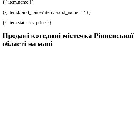
{{ item.name }}
{{ item.brand_name? item.brand_name : '-' }}
{{ item.statistics_price }}
Продані котеджні містечка Рівненської
області на мапі