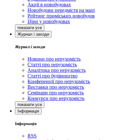
Акції в новобудовах
Новобудови передмістя на мапі
Рейтинг приміських новобудов
Ціни у новобудовах
Журнал і заходи
Журнал і заходи
Новини про нерухомість
Статті про нерухомість
Аналітика про нерухомість
Статті про будівництво
Конференції про нерухомість
Виставки про нерухомість
Семінари про нерухомість
Конкурси про нерухомість
Інформація
Інформація
RSS