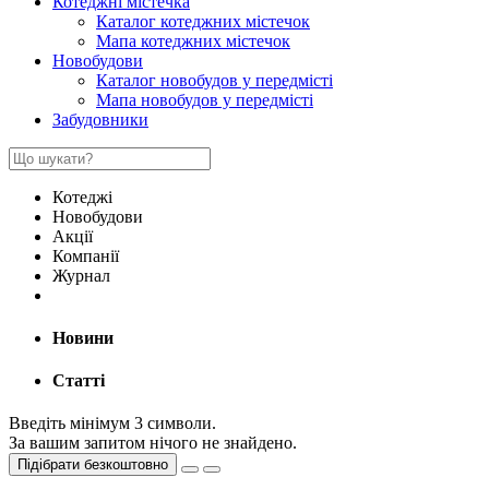
Котеджні містечка
Каталог котеджних містечок
Мапа котеджних містечок
Новобудови
Каталог новобудов у передмісті
Мапа новобудов у передмісті
Забудовники
Котеджі
Новобудови
Акції
Компанії
Журнал
Новини
Статті
Введіть мінімум 3 символи.
За вашим запитом нічого не знайдено.
Підібрати безкоштовно