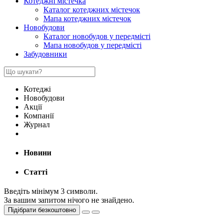
Котеджні містечка
Каталог котеджних містечок
Мапа котеджних містечок
Новобудови
Каталог новобудов у передмісті
Мапа новобудов у передмісті
Забудовники
Котеджі
Новобудови
Акції
Компанії
Журнал
Новини
Статті
Введіть мінімум 3 символи.
За вашим запитом нічого не знайдено.
Підібрати безкоштовно