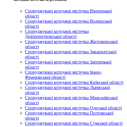
Споруджувані котеджні містечка Вінницької
області
Споруджувані котеджні містечка Волинської
області
Споруджувані котеджні містечка
Дніпропетровської області
Споруджувані котеджні містечка Житомирської
області
Споруджувані котеджні містечка Закарпатської
області
Споруджувані котеджні містечка Запорізької
області
Споруджувані котеджні містечка Івано-
Франківської області
Споруджувані котеджні містечка Київської області
Споруджувані котеджні містечка Львівської
області
Споруджувані котеджні містечка Миколаївської
області
Споруджувані котеджні містечка Одеської області
Споруджувані котеджні містечка Полтавської
області
Споруджувані котеджні містечка Сумської області