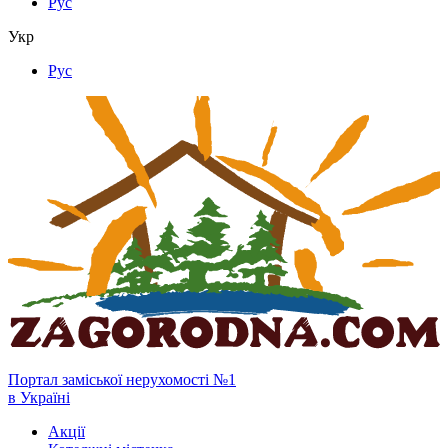
Рус
Укр
Рус
Портал заміської нерухомості №1
в Україні
Акції