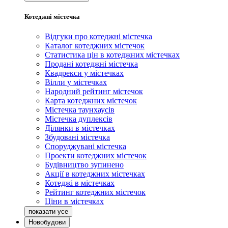
Котеджні містечка
Відгуки про котеджні містечка
Каталог котеджних містечок
Статистика цін в котеджних містечках
Продані котеджні містечка
Квадрекси у містечках
Вілли у містечках
Народний рейтинг містечок
Карта котеджних містечок
Містечка таунхаусів
Містечка дуплексів
Ділянки в містечках
Збудовані містечка
Споруджувані містечка
Проекти котеджних містечок
Будівництво зупинено
Акції в котеджних містечках
Котеджі в містечках
Рейтинг котеджних містечок
Ціни в містечках
Новобудови