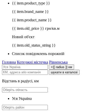
{{ item.product_type }}
{{ item.brand_name }}
{{ item.product_name }}
{{ item.old_price }} грн/кв.м
Новий об'єкт
{{ item.old_status_string }}
Список повідомлень порожній
Головна
Котеджні містечка
Рівненська
+{{ radius }} км
шукати в каталозі
Відстань в радіусі, км
Уся Україна