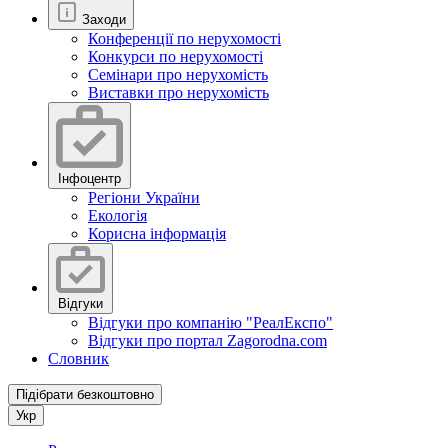
Заходи
Конференції по нерухомості
Конкурси по нерухомості
Семінари про нерухомість
Виставки про нерухомість
Інфоцентр
Регіони України
Екологія
Корисна інформація
Відгуки
Відгуки про компанію "РеалЕкспо"
Відгуки про портал Zagorodna.com
Словник
Підібрати безкоштовно
Укр