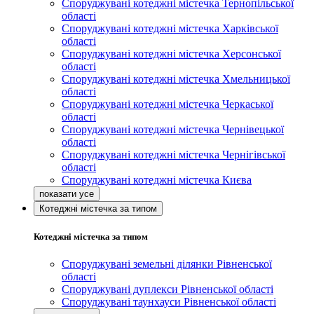
Споруджувані котеджні містечка Тернопільської
області
Споруджувані котеджні містечка Харківської
області
Споруджувані котеджні містечка Херсонської
області
Споруджувані котеджні містечка Хмельницької
області
Споруджувані котеджні містечка Черкаської
області
Споруджувані котеджні містечка Чернівецької
області
Споруджувані котеджні містечка Чернігівської
області
Споруджувані котеджні містечка Києва
Котеджні містечка за типом
Котеджні містечка за типом
Споруджувані земельні ділянки Рівненської
області
Споруджувані дуплекси Рівненської області
Споруджувані таунхауси Рівненської області