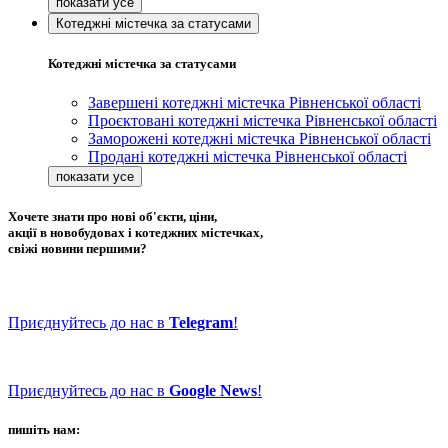
Котеджні містечка за статусами
Котеджні містечка за статусами
Завершені котеджні містечка Рівненської області
Проєктовані котеджні містечка Рівненської області
Заморожені котеджні містечка Рівненської області
Продані котеджні містечка Рівненської області
Хочете знати про нові об'єкти, ціни,
акції в новобудовах і котеджних містечках,
свіжі новини першими?
Приєднуйтесь до нас в
Telegram
!
Приєднуйтесь до нас в
Google News
!
пишіть нам: