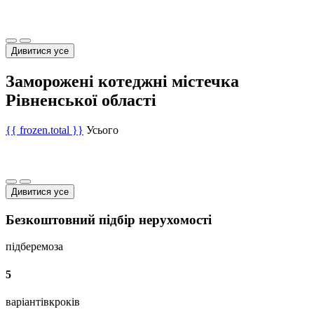
Дивитися усе
Заморожені котеджні містечка
Рівненської області
{{ frozen.total }}
Усього
Дивитися усе
Безкоштовний підбір нерухомості
підберемо
за
5
варіантів
кроків