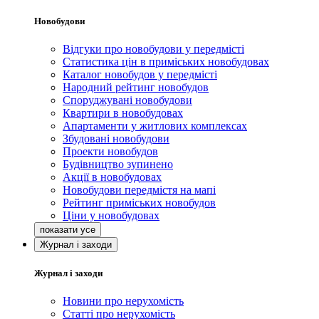
Новобудови
Відгуки про новобудови у передмісті
Статистика цін в приміських новобудовах
Каталог новобудов у передмісті
Народний рейтинг новобудов
Споруджувані новобудови
Квартири в новобудовах
Апартаменти у житлових комплексах
Збудовані новобудови
Проекти новобудов
Будівництво зупинено
Акції в новобудовах
Новобудови передмістя на мапі
Рейтинг приміських новобудов
Ціни у новобудовах
Журнал і заходи
Журнал і заходи
Новини про нерухомість
Статті про нерухомість