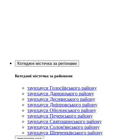
Котеджні містечка за регіонами
Котеджні містечка за районами
таунхауси Голосіївського району
таунхауси Дарницького району
таунхауси Деснянського району
таунхауси Дніпровського району
таунхауси Оболонського району
таунхауси Печерського району
таунхауси Святошинського району
таунхауси Солом'янського району
таунхауси Шевченківського району