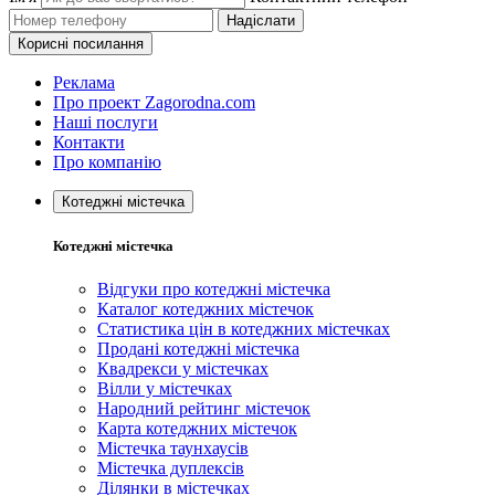
Надіслати
Корисні посилання
Реклама
Про проект Zagorodna.com
Наші послуги
Контакти
Про компанію
Котеджні містечка
Котеджні містечка
Відгуки про котеджні містечка
Каталог котеджних містечок
Статистика цін в котеджних містечках
Продані котеджні містечка
Квадрекси у містечках
Вілли у містечках
Народний рейтинг містечок
Карта котеджних містечок
Містечка таунхаусів
Містечка дуплексів
Ділянки в містечках