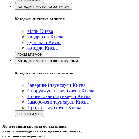
Котеджні містечка за типом
Котеджні містечка за типом
вілли Києва
квадрекси Києва
дуплекси Києва
котеджі Києва
Котеджні містечка за статусами
Котеджні містечка за статусами
Завершені таунхауси Києва
Споруджувані таунхауси Києва
Проєктовані таунхауси Києва
Заморожені таунхауси Києва
Продані таунхауси Києва
Хочете знати про нові об'єкти, ціни,
акції в новобудовах і котеджних містечках,
свіжі новини першими?