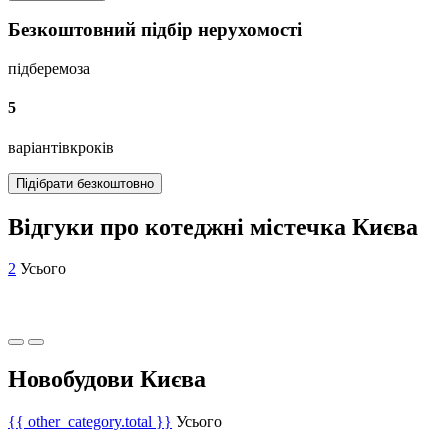
Безкоштовний підбір нерухомості
підберемо
за
5
варіантів
кроків
Підібрати безкоштовно
Відгуки про котеджні містечка Києва
2
Усього
Новобудови Києва
{{ other_category.total }}
Усього