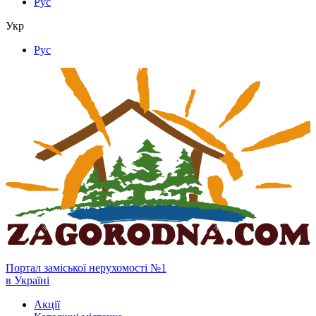
Рус
Укр
Рус
Портал заміської нерухомості №1
в Україні
Акції