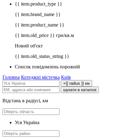
{{ item.product_type }}
{{ item.brand_name }}
{{ item.product_name }}
{{ item.old_price }} грн/кв.м
Новий об'єкт
{{ item.old_status_string }}
Список повідомлень порожній
Головна
Котеджні містечка
Київ
+{{ radius }} км
шукати в каталозі
Відстань в радіусі, км
Уся Україна