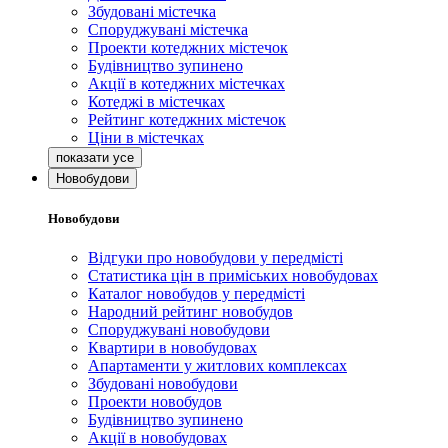
Збудовані містечка
Споруджувані містечка
Проекти котеджних містечок
Будівництво зупинено
Акції в котеджних містечках
Котеджі в містечках
Рейтинг котеджних містечок
Ціни в містечках
Новобудови
Новобудови
Відгуки про новобудови у передмісті
Статистика цін в приміських новобудовах
Каталог новобудов у передмісті
Народний рейтинг новобудов
Споруджувані новобудови
Квартири в новобудовах
Апартаменти у житлових комплексах
Збудовані новобудови
Проекти новобудов
Будівництво зупинено
Акції в новобудовах