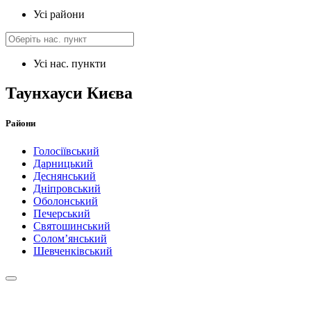
Усі райони
Усі нас. пункти
Таунхауси Києва
Райони
Голосіївський
Дарницький
Деснянський
Дніпровський
Оболонський
Печерський
Святошинський
Солом’янський
Шевченківський