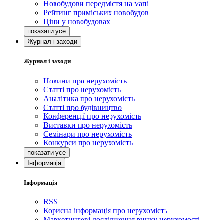
Новобудови передмістя на мапі
Рейтинг приміських новобудов
Ціни у новобудовах
Журнал і заходи
Журнал і заходи
Новини про нерухомість
Статті про нерухомість
Аналітика про нерухомість
Статті про будівництво
Конференції про нерухомість
Виставки про нерухомість
Семінари про нерухомість
Конкурси про нерухомість
Інформація
Інформація
RSS
Корисна інформація про нерухомість
Маркетингові дослідження ринку нерухомості