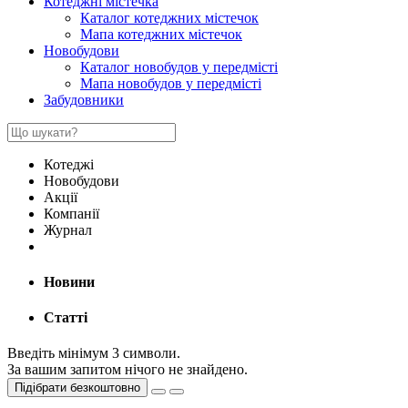
Котеджні містечка
Каталог котеджних містечок
Мапа котеджних містечок
Новобудови
Каталог новобудов у передмісті
Мапа новобудов у передмісті
Забудовники
Котеджі
Новобудови
Акції
Компанії
Журнал
Новини
Статті
Введіть мінімум 3 символи.
За вашим запитом нічого не знайдено.
Підібрати безкоштовно