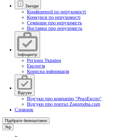
Заходи
Конференції по нерухомості
Конкурси по нерухомості
Семінари про нерухомість
Виставки про нерухомість
Інфоцентр
Регіони України
Екологія
Корисна інформація
Відгуки
Відгуки про компанію "РеалЕкспо"
Відгуки про портал Zagorodna.com
Словник
Підібрати безкоштовно
Укр