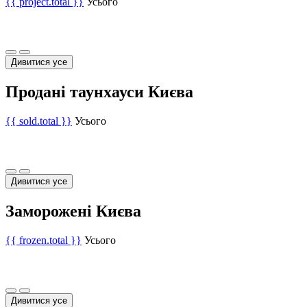
{{ project.total }}
Усього
Дивитися усе
Продані таунхауси Києва
{{ sold.total }}
Усього
Дивитися усе
Заморожені Києва
{{ frozen.total }}
Усього
Дивитися усе