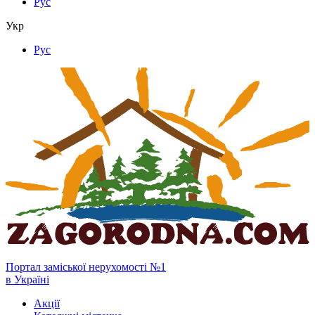
Рус
Укр
Рус
Портал заміської нерухомості №1
в Україні
Акції