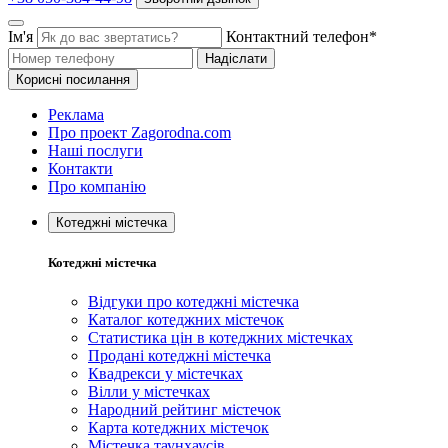
Ім'я
Контактний телефон*
Надіслати
Корисні посилання
Реклама
Про проект Zagorodna.com
Наші послуги
Контакти
Про компанію
Котеджні містечка
Котеджні містечка
Відгуки про котеджні містечка
Каталог котеджних містечок
Статистика цін в котеджних містечках
Продані котеджні містечка
Квадрекси у містечках
Вілли у містечках
Народний рейтинг містечок
Карта котеджних містечок
Містечка таунхаусів