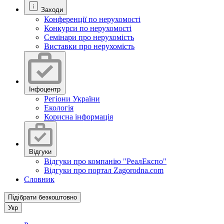
Заходи
Конференції по нерухомості
Конкурси по нерухомості
Семінари про нерухомість
Виставки про нерухомість
Інфоцентр
Регіони України
Екологія
Корисна інформація
Відгуки
Відгуки про компанію "РеалЕкспо"
Відгуки про портал Zagorodna.com
Словник
Підібрати безкоштовно
Укр