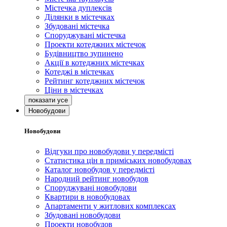
Містечка дуплексів
Ділянки в містечках
Збудовані містечка
Споруджувані містечка
Проекти котеджних містечок
Будівництво зупинено
Акції в котеджних містечках
Котеджі в містечках
Рейтинг котеджних містечок
Ціни в містечках
Новобудови
Новобудови
Відгуки про новобудови у передмісті
Статистика цін в приміських новобудовах
Каталог новобудов у передмісті
Народний рейтинг новобудов
Споруджувані новобудови
Квартири в новобудовах
Апартаменти у житлових комплексах
Збудовані новобудови
Проекти новобудов