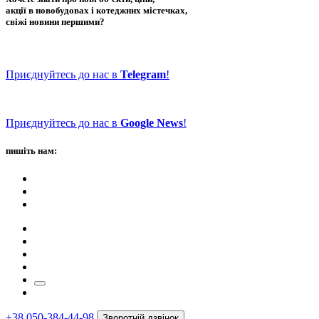
акції в новобудовах і котеджних містечках,
свіжі новини першими?
Приєднуйтесь до нас в
Telegram
!
Приєднуйтесь до нас в
Google News
!
пишіть нам:
+38 050-384-44-98
Зворотній дзвінок