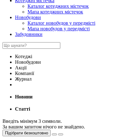
Котеджні містечка
Каталог котеджних містечок
Мапа котеджних містечок
Новобудови
Каталог новобудов у передмісті
Мапа новобудов у передмісті
Забудовники
Котеджі
Новобудови
Акції
Компанії
Журнал
Новини
Статті
Введіть мінімум 3 символи.
За вашим запитом нічого не знайдено.
Підібрати безкоштовно