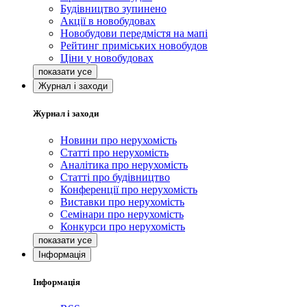
Будівництво зупинено
Акції в новобудовах
Новобудови передмістя на мапі
Рейтинг приміських новобудов
Ціни у новобудовах
Журнал і заходи
Журнал і заходи
Новини про нерухомість
Статті про нерухомість
Аналітика про нерухомість
Статті про будівництво
Конференції про нерухомість
Виставки про нерухомість
Семінари про нерухомість
Конкурси про нерухомість
Інформація
Інформація