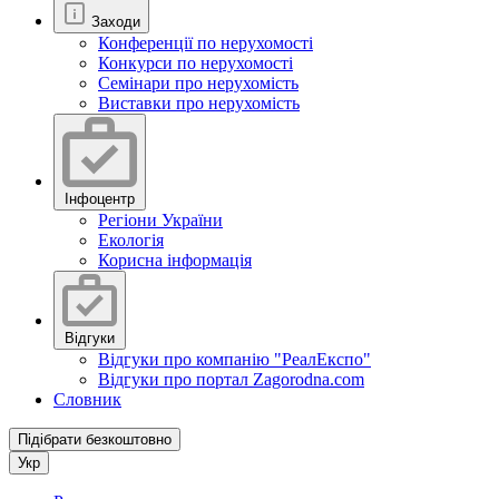
Заходи
Конференції по нерухомості
Конкурси по нерухомості
Семінари про нерухомість
Виставки про нерухомість
Інфоцентр
Регіони України
Екологія
Корисна інформація
Відгуки
Відгуки про компанію "РеалЕкспо"
Відгуки про портал Zagorodna.com
Словник
Підібрати безкоштовно
Укр