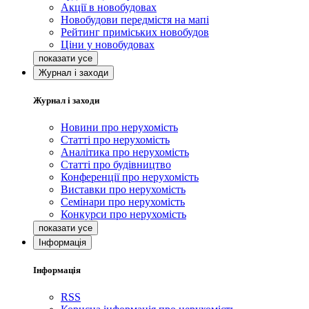
Акції в новобудовах
Новобудови передмістя на мапі
Рейтинг приміських новобудов
Ціни у новобудовах
Журнал і заходи
Журнал і заходи
Новини про нерухомість
Статті про нерухомість
Аналітика про нерухомість
Статті про будівництво
Конференції про нерухомість
Виставки про нерухомість
Семінари про нерухомість
Конкурси про нерухомість
Інформація
Інформація
RSS