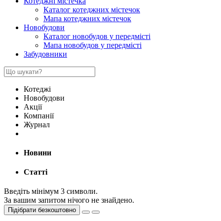
Котеджні містечка
Каталог котеджних містечок
Мапа котеджних містечок
Новобудови
Каталог новобудов у передмісті
Мапа новобудов у передмісті
Забудовники
Котеджі
Новобудови
Акції
Компанії
Журнал
Новини
Статті
Введіть мінімум 3 символи.
За вашим запитом нічого не знайдено.
Підібрати безкоштовно