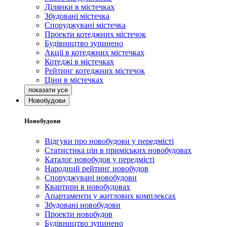
Ділянки в містечках
Збудовані містечка
Споруджувані містечка
Проекти котеджних містечок
Будівництво зупинено
Акції в котеджних містечках
Котеджі в містечках
Рейтинг котеджних містечок
Ціни в містечках
Новобудови
Новобудови
Відгуки про новобудови у передмісті
Статистика цін в приміських новобудовах
Каталог новобудов у передмісті
Народний рейтинг новобудов
Споруджувані новобудови
Квартири в новобудовах
Апартаменти у житлових комплексах
Збудовані новобудови
Проекти новобудов
Будівництво зупинено