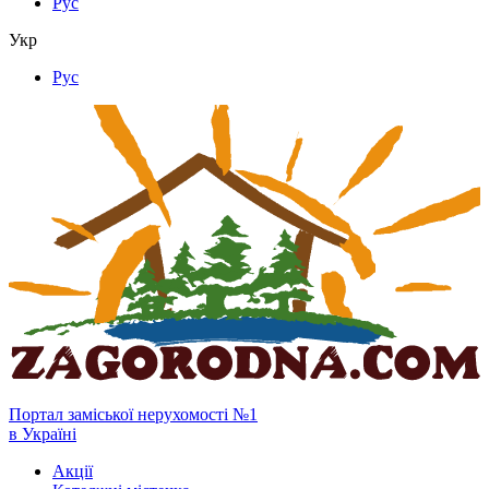
Рус
Укр
Рус
Портал заміської нерухомості №1
в Україні
Акції