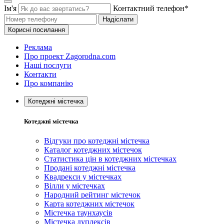
Ім'я
Контактний телефон*
Надіслати
Корисні посилання
Реклама
Про проект Zagorodna.com
Наші послуги
Контакти
Про компанію
Котеджні містечка
Котеджні містечка
Відгуки про котеджні містечка
Каталог котеджних містечок
Статистика цін в котеджних містечках
Продані котеджні містечка
Квадрекси у містечках
Вілли у містечках
Народний рейтинг містечок
Карта котеджних містечок
Містечка таунхаусів
Містечка дуплексів