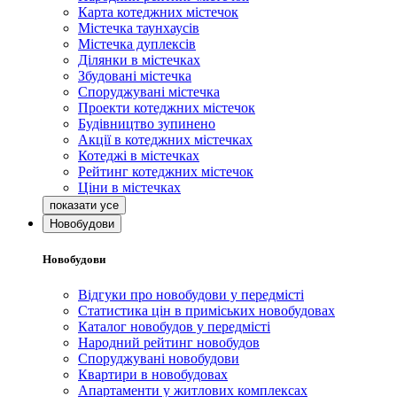
Карта котеджних містечок
Містечка таунхаусів
Містечка дуплексів
Ділянки в містечках
Збудовані містечка
Споруджувані містечка
Проекти котеджних містечок
Будівництво зупинено
Акції в котеджних містечках
Котеджі в містечках
Рейтинг котеджних містечок
Ціни в містечках
Новобудови
Новобудови
Відгуки про новобудови у передмісті
Статистика цін в приміських новобудовах
Каталог новобудов у передмісті
Народний рейтинг новобудов
Споруджувані новобудови
Квартири в новобудовах
Апартаменти у житлових комплексах