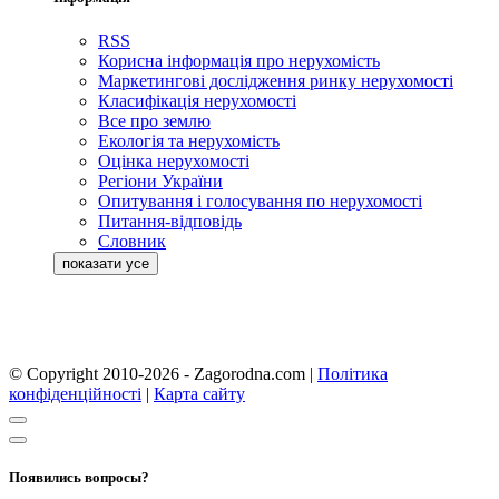
RSS
Корисна інформація про нерухомість
Маркетингові дослідження ринку нерухомості
Класифікація нерухомості
Все про землю
Екологія та нерухомість
Оцінка нерухомості
Регіони України
Опитування і голосування по нерухомості
Питання-відповідь
Словник
© Copyright 2010-2026 - Zagorodna.com
|
Політика
конфіденційності
|
Карта сайту
Появились вопросы?