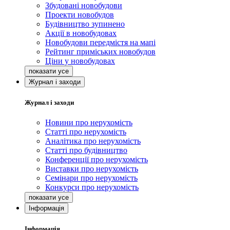
Збудовані новобудови
Проекти новобудов
Будівництво зупинено
Акції в новобудовах
Новобудови передмістя на мапі
Рейтинг приміських новобудов
Ціни у новобудовах
Журнал і заходи
Журнал і заходи
Новини про нерухомість
Статті про нерухомість
Аналітика про нерухомість
Статті про будівництво
Конференції про нерухомість
Виставки про нерухомість
Семінари про нерухомість
Конкурси про нерухомість
Інформація
Інформація