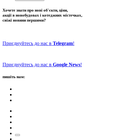
Хочете знати про нові об'єкти, ціни,
акції в новобудовах і котеджних містечках,
свіжі новини першими?
Приєднуйтесь до нас в
Telegram
!
Приєднуйтесь до нас в
Google News
!
пишіть нам: