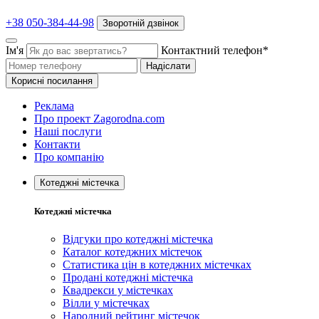
+38 050-384-44-98
Зворотній дзвінок
Ім'я
Контактний телефон*
Надіслати
Корисні посилання
Реклама
Про проект Zagorodna.com
Наші послуги
Контакти
Про компанію
Котеджні містечка
Котеджні містечка
Відгуки про котеджні містечка
Каталог котеджних містечок
Статистика цін в котеджних містечках
Продані котеджні містечка
Квадрекси у містечках
Вілли у містечках
Народний рейтинг містечок