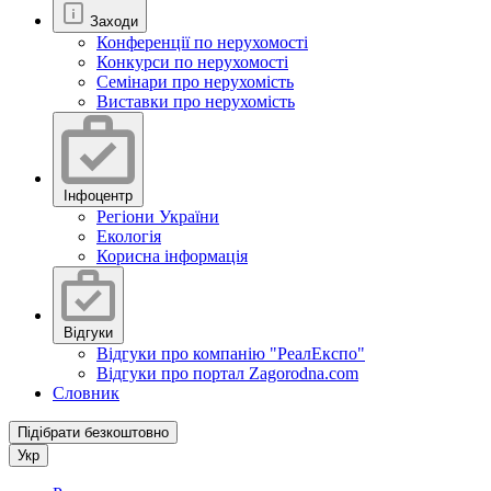
Заходи
Конференції по нерухомості
Конкурси по нерухомості
Семінари про нерухомість
Виставки про нерухомість
Інфоцентр
Регіони України
Екологія
Корисна інформація
Відгуки
Відгуки про компанію "РеалЕкспо"
Відгуки про портал Zagorodna.com
Словник
Підібрати безкоштовно
Укр