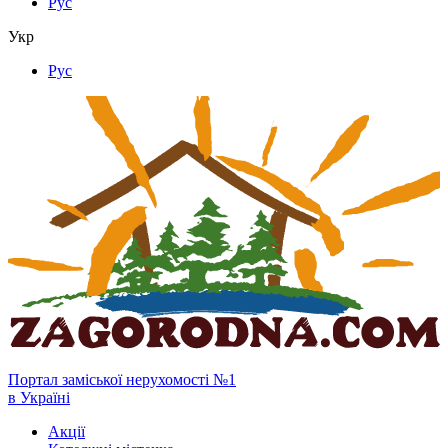
Рус
Укр
Рус
Портал заміської нерухомості №1
в Україні
Акції