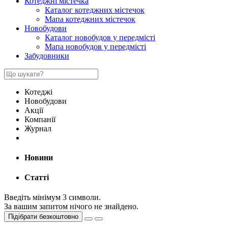
Котеджні містечка
Каталог котеджних містечок
Мапа котеджних містечок
Новобудови
Каталог новобудов у передмісті
Мапа новобудов у передмісті
Забудовники
Котеджі
Новобудови
Акції
Компанії
Журнал
Новини
Статті
Введіть мінімум 3 символи.
За вашим запитом нічого не знайдено.
Підібрати безкоштовно