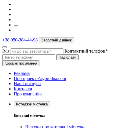
+38 050-384-44-98
Зворотній дзвінок
Ім'я
Контактний телефон*
Надіслати
Корисні посилання
Реклама
Про проект Zagorodna.com
Наші послуги
Контакти
Про компанію
Котеджні містечка
Котеджні містечка
Відгуки про котеджні містечка