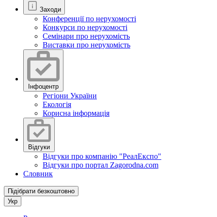
Заходи
Конференції по нерухомості
Конкурси по нерухомості
Семінари про нерухомість
Виставки про нерухомість
Інфоцентр
Регіони України
Екологія
Корисна інформація
Відгуки
Відгуки про компанію "РеалЕкспо"
Відгуки про портал Zagorodna.com
Словник
Підібрати безкоштовно
Укр