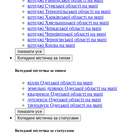
котеджі Рівненської області на мапі
котеджі Сумської області на мапі
котеджі Тернопільської області на мапі
котеджі Харківської області на мапі
котеджі Хмельницької області на мапі
котеджі Черкаської області на мапі
котеджі Чернівецької області на мапі
котеджі Чернігівської області на мапі
котеджі Києва на мапі
Котеджні містечка за типом
Котеджні містечка за типом
вілли Одеської області на мапі
земельні ділянки Одеської області на мапі
квадрекси Одеської області на мапі
дуплекси Одеської області на мапі
таунхауси Одеської області на мапі
Котеджні містечка за статусами
Котеджні містечка за статусами