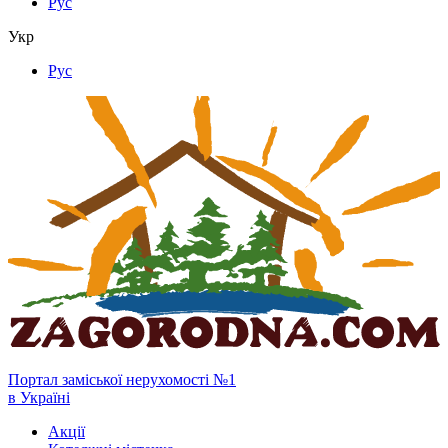
Рус
Укр
Рус
Портал заміської нерухомості №1
в Україні
Акції