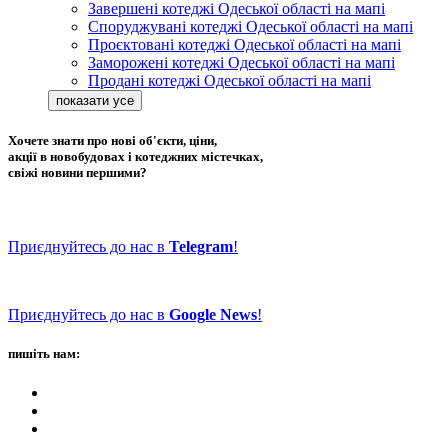
Завершені котеджі Одеської області на мапі
Споруджувані котеджі Одеської області на мапі
Проєктовані котеджі Одеської області на мапі
Заморожені котеджі Одеської області на мапі
Продані котеджі Одеської області на мапі
Хочете знати про нові об'єкти, ціни,
акції в новобудовах і котеджних містечках,
свіжі новини першими?
Приєднуйтесь до нас в
Telegram
!
Приєднуйтесь до нас в
Google News
!
пишіть нам: