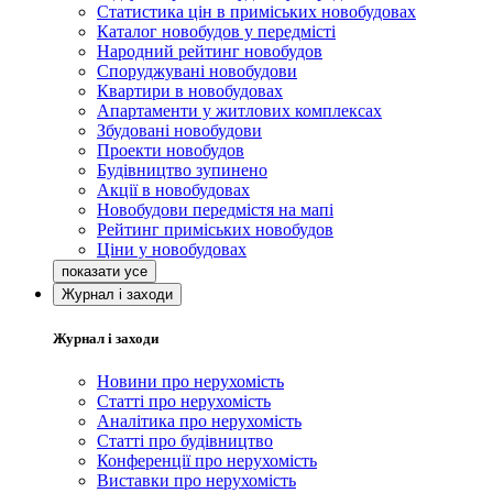
Статистика цін в приміських новобудовах
Каталог новобудов у передмісті
Народний рейтинг новобудов
Споруджувані новобудови
Квартири в новобудовах
Апартаменти у житлових комплексах
Збудовані новобудови
Проекти новобудов
Будівництво зупинено
Акції в новобудовах
Новобудови передмістя на мапі
Рейтинг приміських новобудов
Ціни у новобудовах
Журнал і заходи
Журнал і заходи
Новини про нерухомість
Статті про нерухомість
Аналітика про нерухомість
Статті про будівництво
Конференції про нерухомість
Виставки про нерухомість