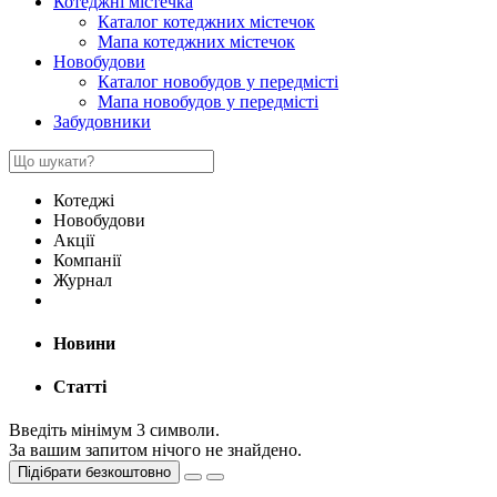
Котеджні містечка
Каталог котеджних містечок
Мапа котеджних містечок
Новобудови
Каталог новобудов у передмісті
Мапа новобудов у передмісті
Забудовники
Котеджі
Новобудови
Акції
Компанії
Журнал
Новини
Статті
Введіть мінімум 3 символи.
За вашим запитом нічого не знайдено.
Підібрати безкоштовно