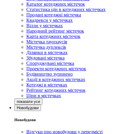
Каталог котеджних містечок
Статистика цін в котеджних містечках
Продані котеджні містечка
Квадрекси у містечках
Вілли у містечках
Народний рейтинг містечок
Карта котеджних містечок
Містечка таунхаусів
Містечка дуплексів
Ділянки в містечках
Збудовані містечка
Споруджувані містечка
Проекти котеджних містечок
Будівництво зупинено
Акції в котеджних містечках
Котеджі в містечках
Рейтинг котеджних містечок
Ціни в містечках
Новобудови
Новобудови
Відгуки про новобудови у передмісті