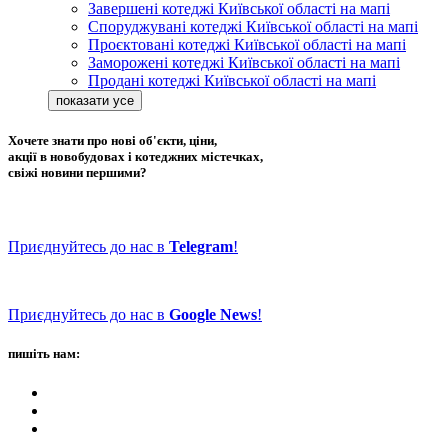
Завершені котеджі Київської області на мапі
Споруджувані котеджі Київської області на мапі
Проєктовані котеджі Київської області на мапі
Заморожені котеджі Київської області на мапі
Продані котеджі Київської області на мапі
Хочете знати про нові об'єкти, ціни,
акції в новобудовах і котеджних містечках,
свіжі новини першими?
Приєднуйтесь до нас в
Telegram
!
Приєднуйтесь до нас в
Google News
!
пишіть нам: