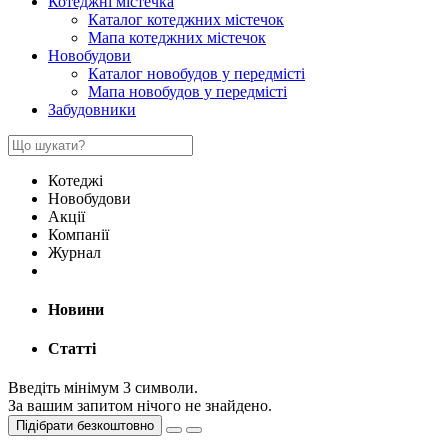
Котеджні містечка
Каталог котеджних містечок
Мапа котеджних містечок
Новобудови
Каталог новобудов у передмісті
Мапа новобудов у передмісті
Забудовники
Котеджі
Новобудови
Акції
Компанії
Журнал
Новини
Статті
Введіть мінімум 3 символи.
За вашим запитом нічого не знайдено.
Підібрати безкоштовно