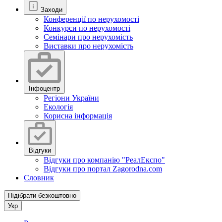
Заходи
Конференції по нерухомості
Конкурси по нерухомості
Семінари про нерухомість
Виставки про нерухомість
Інфоцентр
Регіони України
Екологія
Корисна інформація
Відгуки
Відгуки про компанію "РеалЕкспо"
Відгуки про портал Zagorodna.com
Словник
Підібрати безкоштовно
Укр