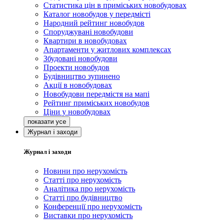
Статистика цін в приміських новобудовах
Каталог новобудов у передмісті
Народний рейтинг новобудов
Споруджувані новобудови
Квартири в новобудовах
Апартаменти у житлових комплексах
Збудовані новобудови
Проекти новобудов
Будівництво зупинено
Акції в новобудовах
Новобудови передмістя на мапі
Рейтинг приміських новобудов
Ціни у новобудовах
Журнал і заходи
Журнал і заходи
Новини про нерухомість
Статті про нерухомість
Аналітика про нерухомість
Статті про будівництво
Конференції про нерухомість
Виставки про нерухомість