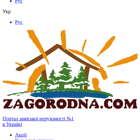
Рус
Укр
Рус
Портал заміської нерухомості №1
в Україні
Акції