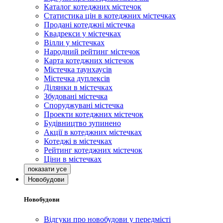
Каталог котеджних містечок
Статистика цін в котеджних містечках
Продані котеджні містечка
Квадрекси у містечках
Вілли у містечках
Народний рейтинг містечок
Карта котеджних містечок
Містечка таунхаусів
Містечка дуплексів
Ділянки в містечках
Збудовані містечка
Споруджувані містечка
Проекти котеджних містечок
Будівництво зупинено
Акції в котеджних містечках
Котеджі в містечках
Рейтинг котеджних містечок
Ціни в містечках
Новобудови
Новобудови
Відгуки про новобудови у передмісті