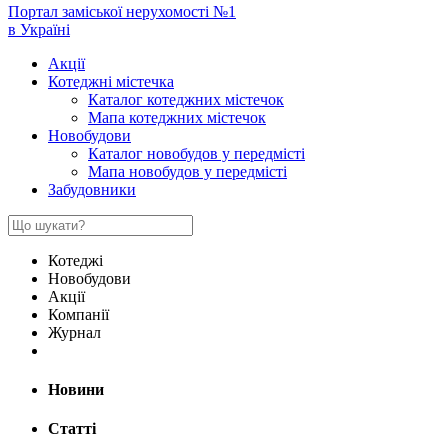
Портал заміської нерухомості №1
в Україні
Акції
Котеджні містечка
Каталог котеджних містечок
Мапа котеджних містечок
Новобудови
Каталог новобудов у передмісті
Мапа новобудов у передмісті
Забудовники
Котеджі
Новобудови
Акції
Компанії
Журнал
Новини
Статті