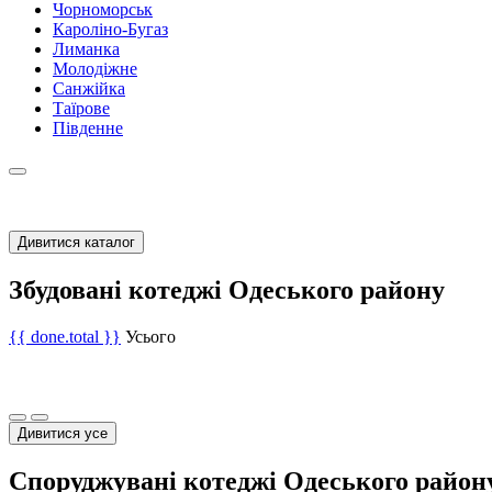
Чорноморськ
Кароліно-Бугаз
Лиманка
Молодіжне
Санжійка
Таїрове
Південне
Дивитися каталог
Збудовані котеджі Одеського району
{{ done.total }}
Усього
Дивитися усе
Споруджувані котеджі Одеського район