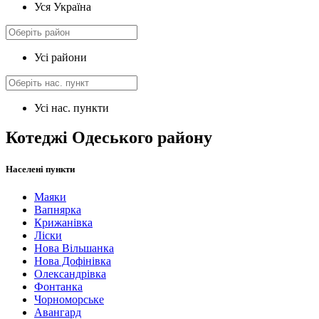
Уся Україна
Усі райони
Усі нас. пункти
Котеджі Одеського району
Населені пункти
Маяки
Вапнярка
Крижанівка
Ліски
Нова Вільшанка
Нова Дофінівка
Олександрівка
Фонтанка
Чорноморське
Авангард