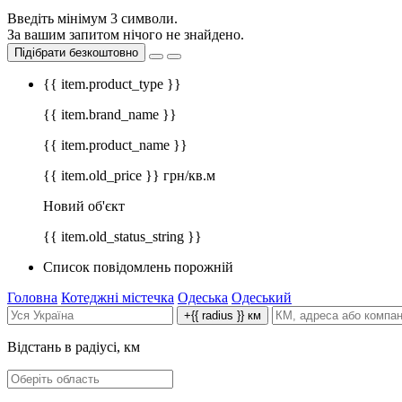
Введіть мінімум 3 символи.
За вашим запитом нічого не знайдено.
Підібрати безкоштовно
{{ item.product_type }}
{{ item.brand_name }}
{{ item.product_name }}
{{ item.old_price }} грн/кв.м
Новий об'єкт
{{ item.old_status_string }}
Список повідомлень порожній
Головна
Котеджні містечка
Одеська
Одеський
+{{ radius }} км
Відстань в радіусі, км