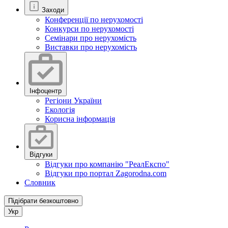
Заходи
Конференції по нерухомості
Конкурси по нерухомості
Семінари про нерухомість
Виставки про нерухомість
Інфоцентр
Регіони України
Екологія
Корисна інформація
Відгуки
Відгуки про компанію "РеалЕкспо"
Відгуки про портал Zagorodna.com
Словник
Підібрати безкоштовно
Укр