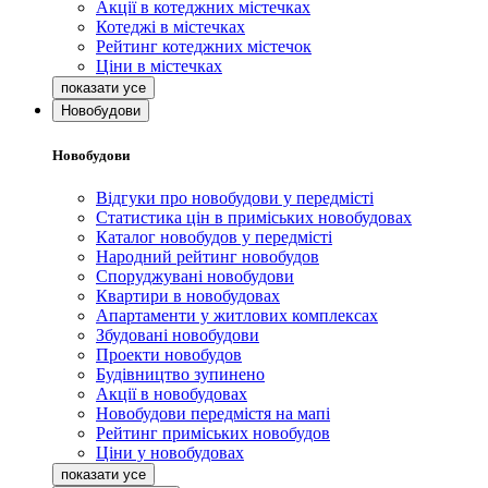
Акції в котеджних містечках
Котеджі в містечках
Рейтинг котеджних містечок
Ціни в містечках
Новобудови
Новобудови
Відгуки про новобудови у передмісті
Статистика цін в приміських новобудовах
Каталог новобудов у передмісті
Народний рейтинг новобудов
Споруджувані новобудови
Квартири в новобудовах
Апартаменти у житлових комплексах
Збудовані новобудови
Проекти новобудов
Будівництво зупинено
Акції в новобудовах
Новобудови передмістя на мапі
Рейтинг приміських новобудов
Ціни у новобудовах