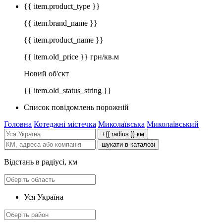
{{ item.product_type }}
{{ item.brand_name }}
{{ item.product_name }}
{{ item.old_price }} грн/кв.м
Новий об'єкт
{{ item.old_status_string }}
Список повідомлень порожній
Головна
Котеджні містечка
Миколаївська
Миколаївський
+{{ radius }} км
шукати в каталозі
Відстань в радіусі, км
Уся Україна