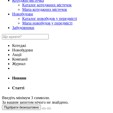
Котеджні містечка
Каталог котеджних містечок
Мапа котеджних містечок
Новобудови
Каталог новобудов у передмісті
Мапа новобудов у передмісті
Забудовники
Котеджі
Новобудови
Акції
Компанії
Журнал
Новини
Статті
Введіть мінімум 3 символи.
За вашим запитом нічого не знайдено.
Підібрати безкоштовно