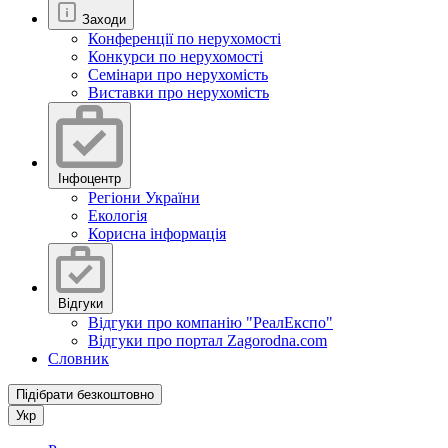
Заходи
Конференції по нерухомості
Конкурси по нерухомості
Семінари про нерухомість
Виставки про нерухомість
Інфоцентр
Регіони України
Екологія
Корисна інформація
Відгуки
Відгуки про компанію "РеалЕкспо"
Відгуки про портал Zagorodna.com
Словник
Підібрати безкоштовно
Укр