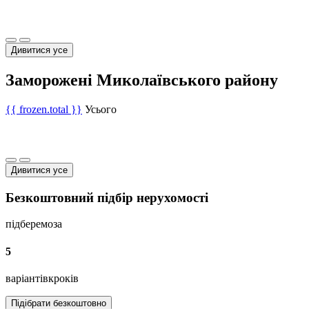
Дивитися усе
Заморожені Миколаївського району
{{ frozen.total }}
Усього
Дивитися усе
Безкоштовний підбір нерухомості
підберемо
за
5
варіантів
кроків
Підібрати безкоштовно