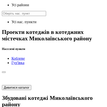
Усі райони
Усі нас. пункти
Проекти котеджів в котеджних
містечках Миколаївського району
Населені пункти
Коблеве
Гур'ївка
Дивитися каталог
Збудовані котеджі Миколаївського
району