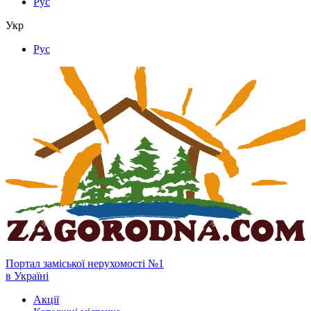
Рус
Укр
Рус
Портал заміської нерухомості №1
в Україні
Акції