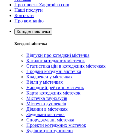
Про проект Zagorodna.com
Наші послуги
Контакти
Про компанію
Котеджні містечка
Котеджні містечка
Відгуки про котеджні містечка
Каталог котеджних містечок
Статистика цін в котеджних містечках
Продані котеджні містечка
Квадрекси у містечках
Вілли у містечках
Народний рейтинг містечок
Карта котеджних містечок
Містечка таунхаусів
Містечка дуплексів
Ділянки в містечках
Збудовані містечка
Споруджувані містечка
Проекти котеджних містечок
Будівництво зупинено