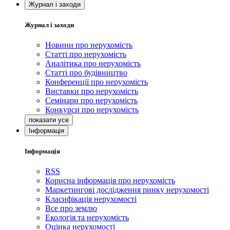
Журнал і заходи
Журнал і заходи
Новини про нерухомість
Статті про нерухомість
Аналітика про нерухомість
Статті про будівництво
Конференції про нерухомість
Виставки про нерухомість
Семінари про нерухомість
Конкурси про нерухомість
Інформація
Інформація
RSS
Корисна інформація про нерухомість
Маркетингові дослідження ринку нерухомості
Класифікація нерухомості
Все про землю
Екологія та нерухомість
Оцінка нерухомості