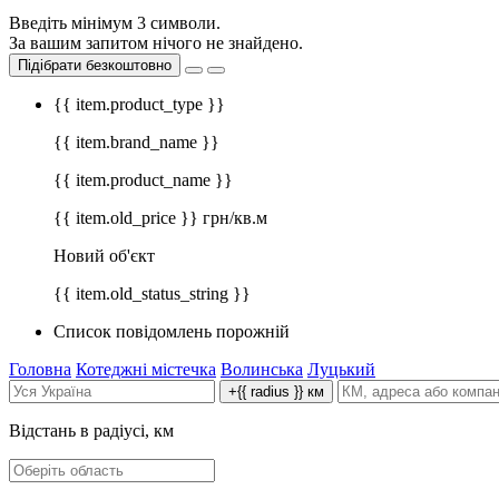
Введіть мінімум 3 символи.
За вашим запитом нічого не знайдено.
Підібрати безкоштовно
{{ item.product_type }}
{{ item.brand_name }}
{{ item.product_name }}
{{ item.old_price }} грн/кв.м
Новий об'єкт
{{ item.old_status_string }}
Список повідомлень порожній
Головна
Котеджні містечка
Волинська
Луцький
+{{ radius }} км
Відстань в радіусі, км