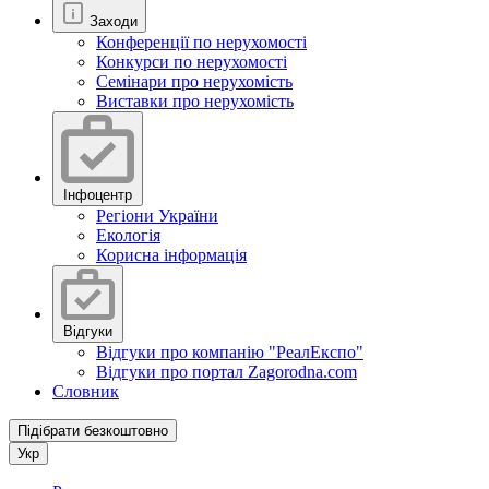
Заходи
Конференції по нерухомості
Конкурси по нерухомості
Семінари про нерухомість
Виставки про нерухомість
Інфоцентр
Регіони України
Екологія
Корисна інформація
Відгуки
Відгуки про компанію "РеалЕкспо"
Відгуки про портал Zagorodna.com
Словник
Підібрати безкоштовно
Укр