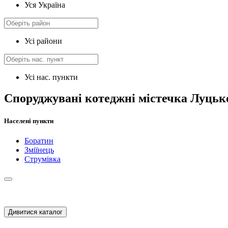
Уся Україна
Усі райони
Усі нас. пункти
Споруджувані котеджні містечка Луцьк
Населені пункти
Боратин
Зміїнець
Струмівка
Дивитися каталог