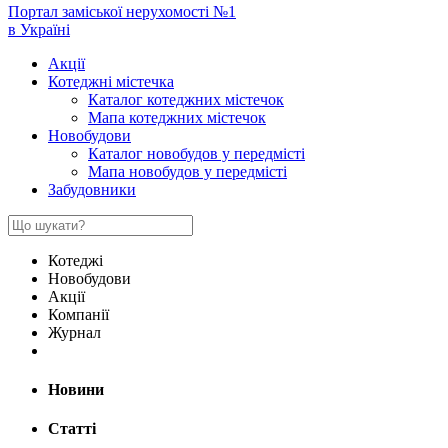
Портал заміської нерухомості №1
в Україні
Акції
Котеджні містечка
Каталог котеджних містечок
Мапа котеджних містечок
Новобудови
Каталог новобудов у передмісті
Мапа новобудов у передмісті
Забудовники
Котеджі
Новобудови
Акції
Компанії
Журнал
Новини
Статті