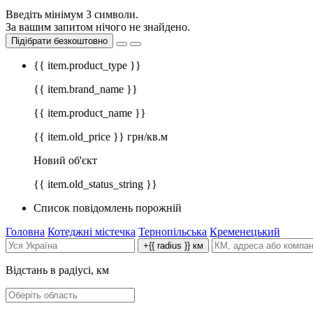
Введіть мінімум 3 символи.
За вашим запитом нічого не знайдено.
Підібрати безкоштовно
{{ item.product_type }}
{{ item.brand_name }}
{{ item.product_name }}
{{ item.old_price }} грн/кв.м
Новий об'єкт
{{ item.old_status_string }}
Список повідомлень порожній
Головна
Котеджні містечка
Тернопільська
Кременецький
+{{ radius }} км
Відстань в радіусі, км