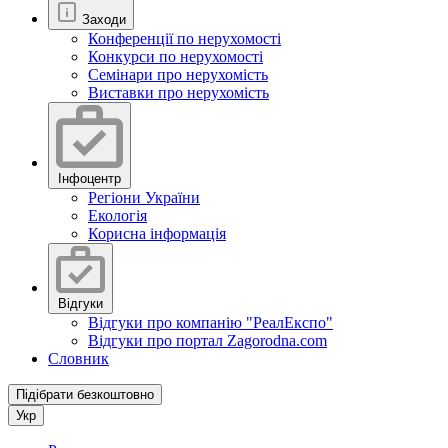
Заходи
Конференції по нерухомості
Конкурси по нерухомості
Семінари про нерухомість
Виставки про нерухомість
Інфоцентр
Регіони України
Екологія
Корисна інформація
Відгуки
Відгуки про компанію "РеалЕкспо"
Відгуки про портал Zagorodna.com
Словник
Підібрати безкоштовно
Укр