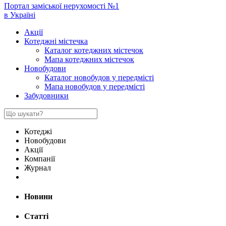
Портал заміської нерухомості №1
в Україні
Акції
Котеджні містечка
Каталог котеджних містечок
Мапа котеджних містечок
Новобудови
Каталог новобудов у передмісті
Мапа новобудов у передмісті
Забудовники
Котеджі
Новобудови
Акції
Компанії
Журнал
Новини
Статті