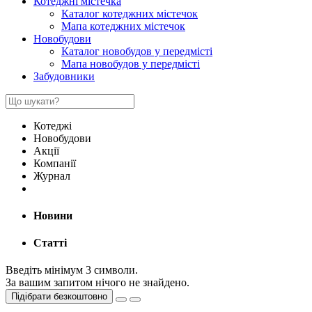
Котеджні містечка
Каталог котеджних містечок
Мапа котеджних містечок
Новобудови
Каталог новобудов у передмісті
Мапа новобудов у передмісті
Забудовники
Котеджі
Новобудови
Акції
Компанії
Журнал
Новини
Статті
Введіть мінімум 3 символи.
За вашим запитом нічого не знайдено.
Підібрати безкоштовно