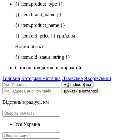
{{ item.product_type }}
{{ item.brand_name }}
{{ item.product_name }}
{{ item.old_price }} грн/кв.м
Новий об'єкт
{{ item.old_status_string }}
Список повідомлень порожній
Головна
Котеджні містечка
Львівська
Яворівський
+{{ radius }} км
шукати в каталозі
Відстань в радіусі, км
Уся Україна