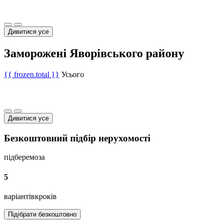
Дивитися усе
Заморожені Яворівського району
{{ frozen.total }}
Усього
Дивитися усе
Безкоштовний підбір нерухомості
підберемо
за
5
варіантів
кроків
Підібрати безкоштовно