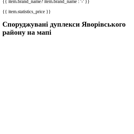
{{ item.brand_name? item.brand_name : '-' }}
{{ item.statistics_price }}
Споруджувані дуплекси Яворівського
району на мапі