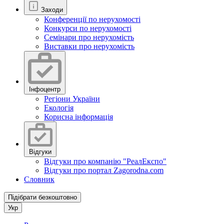
Заходи
Конференції по нерухомості
Конкурси по нерухомості
Семінари про нерухомість
Виставки про нерухомість
Інфоцентр
Регіони України
Екологія
Корисна інформація
Відгуки
Відгуки про компанію "РеалЕкспо"
Відгуки про портал Zagorodna.com
Словник
Підібрати безкоштовно
Укр