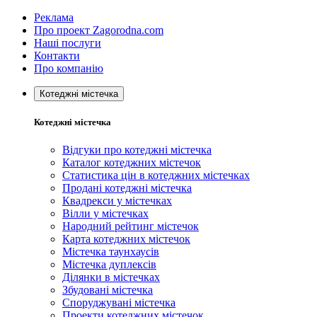
Реклама
Про проект Zagorodna.com
Наші послуги
Контакти
Про компанію
Котеджні містечка
Котеджні містечка
Відгуки про котеджні містечка
Каталог котеджних містечок
Статистика цін в котеджних містечках
Продані котеджні містечка
Квадрекси у містечках
Вілли у містечках
Народний рейтинг містечок
Карта котеджних містечок
Містечка таунхаусів
Містечка дуплексів
Ділянки в містечках
Збудовані містечка
Споруджувані містечка
Проекти котеджних містечок