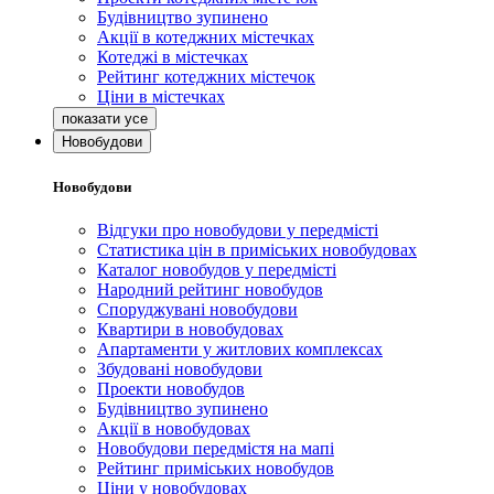
Будівництво зупинено
Акції в котеджних містечках
Котеджі в містечках
Рейтинг котеджних містечок
Ціни в містечках
Новобудови
Новобудови
Відгуки про новобудови у передмісті
Статистика цін в приміських новобудовах
Каталог новобудов у передмісті
Народний рейтинг новобудов
Споруджувані новобудови
Квартири в новобудовах
Апартаменти у житлових комплексах
Збудовані новобудови
Проекти новобудов
Будівництво зупинено
Акції в новобудовах
Новобудови передмістя на мапі
Рейтинг приміських новобудов
Ціни у новобудовах