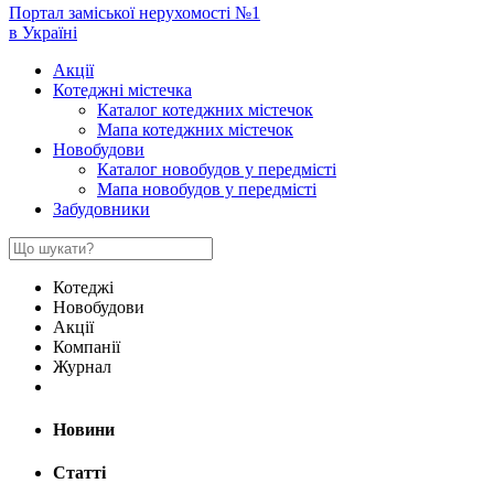
Портал заміської нерухомості №1
в Україні
Акції
Котеджні містечка
Каталог котеджних містечок
Мапа котеджних містечок
Новобудови
Каталог новобудов у передмісті
Мапа новобудов у передмісті
Забудовники
Котеджі
Новобудови
Акції
Компанії
Журнал
Новини
Статті