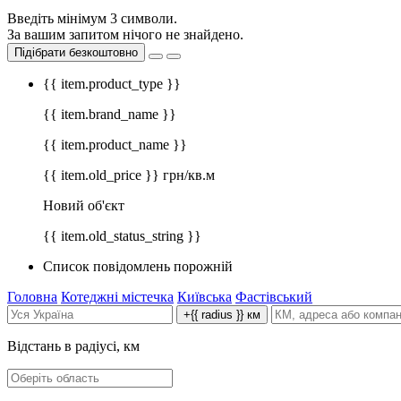
Введіть мінімум 3 символи.
За вашим запитом нічого не знайдено.
Підібрати безкоштовно
{{ item.product_type }}
{{ item.brand_name }}
{{ item.product_name }}
{{ item.old_price }} грн/кв.м
Новий об'єкт
{{ item.old_status_string }}
Список повідомлень порожній
Головна
Котеджні містечка
Київська
Фастівський
+{{ radius }} км
Відстань в радіусі, км