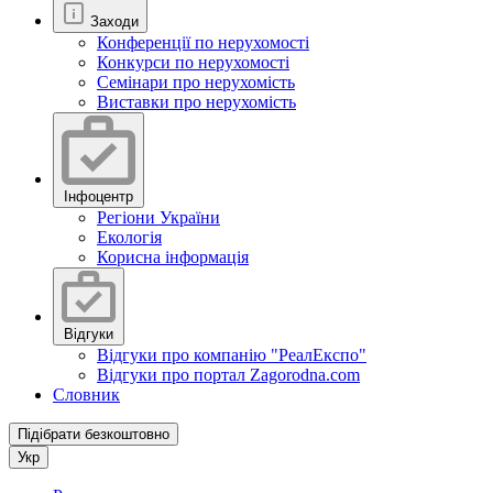
Заходи
Конференції по нерухомості
Конкурси по нерухомості
Семінари про нерухомість
Виставки про нерухомість
Інфоцентр
Регіони України
Екологія
Корисна інформація
Відгуки
Відгуки про компанію "РеалЕкспо"
Відгуки про портал Zagorodna.com
Словник
Підібрати безкоштовно
Укр