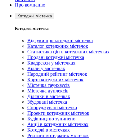
Про компанію
Котеджні містечка
Котеджні містечка
Відгуки про котеджні містечка
Каталог котеджних містечок
Статистика цін в котеджних містечках
Продані котеджні містечка
Квадрекси у містечках
Вілли у містечках
Народний рейтинг містечок
Карта котеджних містечок
Містечка таунхаусів
Містечка дуплексів
Ділянки в містечках
Збудовані містечка
Споруджувані містечка
Проекти котеджних містечок
Будівництво зупинено
Акції в котеджних містечках
Котеджі в містечках
Рейтинг котеджних містечок