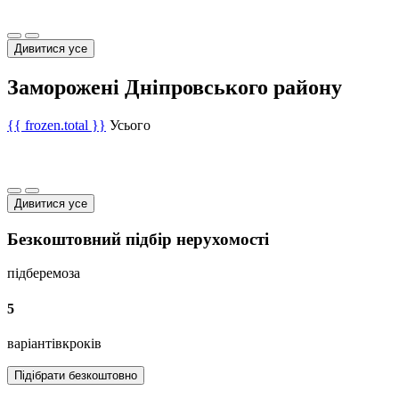
Дивитися усе
Заморожені Дніпровського району
{{ frozen.total }}
Усього
Дивитися усе
Безкоштовний підбір нерухомості
підберемо
за
5
варіантів
кроків
Підібрати безкоштовно