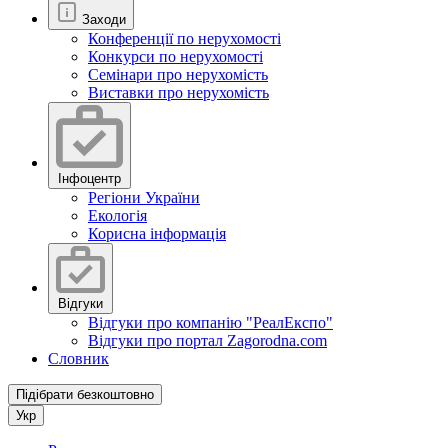
Заходи
Конференції по нерухомості
Конкурси по нерухомості
Семінари про нерухомість
Виставки про нерухомість
Інфоцентр
Регіони України
Екологія
Корисна інформація
Відгуки
Відгуки про компанію "РеалЕкспо"
Відгуки про портал Zagorodna.com
Словник
Підібрати безкоштовно
Укр