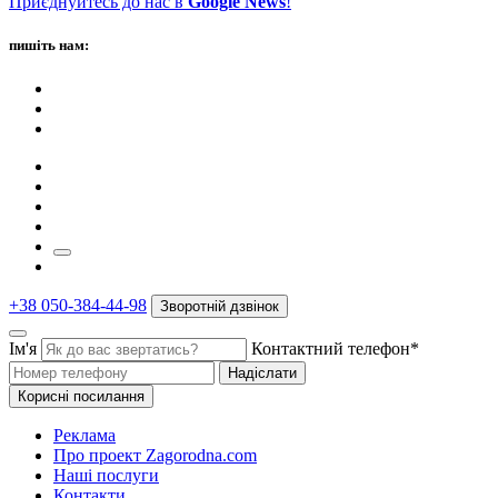
Приєднуйтесь до нас в
Google News
!
пишіть нам:
+38 050-384-44-98
Зворотній дзвінок
Ім'я
Контактний телефон*
Надіслати
Корисні посилання
Реклама
Про проект Zagorodna.com
Наші послуги
Контакти