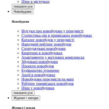
Ціни в містечках
Новобудови
Новобудови
Відгуки про новобудови у передмісті
Статистика цін в приміських новобудовах
Каталог новобудов у передмісті
Народний рейтинг новобудов
Споруджувані новобудови
Квартири в новобудовах
Апартаменти у житлових комплексах
Збудовані новобудови
Проекти новобудов
Будівництво зупинено
Акції в новобудовах
Новобудови передмістя на мапі
Рейтинг приміських новобудов
Ціни у новобудовах
Журнал і заходи
Журнал і заходи