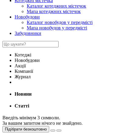
Котеджні містечка
Каталог котеджних містечок
Мапа котеджних містечок
Новобудови
Каталог новобудов у передмісті
Мапа новобудов у передмісті
Забудовники
Котеджі
Новобудови
Акції
Компанії
Журнал
Новини
Статті
Введіть мінімум 3 символи.
За вашим запитом нічого не знайдено.
Підібрати безкоштовно