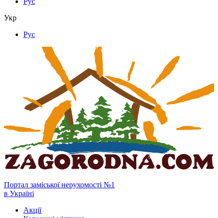
Рус
Укр
Рус
Портал заміської нерухомості №1
в Україні
Акції