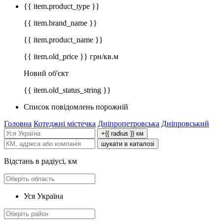
{{ item.product_type }}
{{ item.brand_name }}
{{ item.product_name }}
{{ item.old_price }} грн/кв.м
Новий об'єкт
{{ item.old_status_string }}
Список повідомлень порожній
Головна
Котеджні містечка
Дніпропетровська
Дніпровський
+{{ radius }} км
шукати в каталозі
Відстань в радіусі, км
Уся Україна