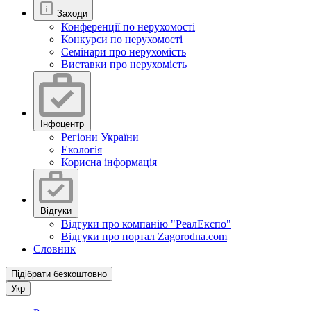
Заходи
Конференції по нерухомості
Конкурси по нерухомості
Семінари про нерухомість
Виставки про нерухомість
Інфоцентр
Регіони України
Екологія
Корисна інформація
Відгуки
Відгуки про компанію "РеалЕкспо"
Відгуки про портал Zagorodna.com
Словник
Підібрати безкоштовно
Укр