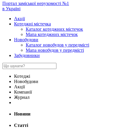
Портал заміської нерухомості №1
в Україні
Акції
Котеджні містечка
Каталог котеджних містечок
Мапа котеджних містечок
Новобудови
Каталог новобудов у передмісті
Мапа новобудов у передмісті
Забудовники
Котеджі
Новобудови
Акції
Компанії
Журнал
Новини
Статті