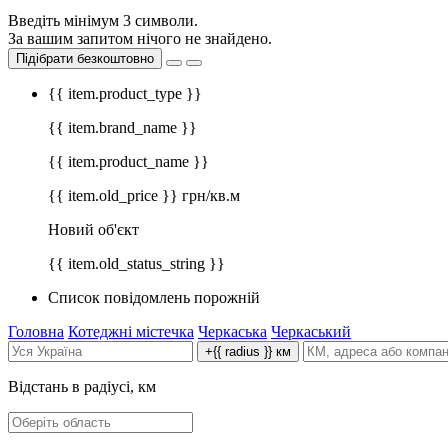
Введіть мінімум 3 символи.
За вашим запитом нічого не знайдено.
Підібрати безкоштовно
{{ item.product_type }}
{{ item.brand_name }}
{{ item.product_name }}
{{ item.old_price }} грн/кв.м
Новий об'єкт
{{ item.old_status_string }}
Список повідомлень порожній
Головна
Котеджні містечка
Черкаська
Черкаський
+{{ radius }} км
Відстань в радіусі, км