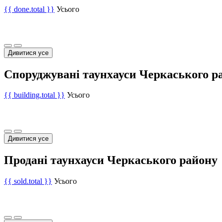
{{ done.total }}
Усього
Дивитися усе
Споруджувані таунхауси Черкаського р
{{ building.total }}
Усього
Дивитися усе
Продані таунхауси Черкаського району
{{ sold.total }}
Усього