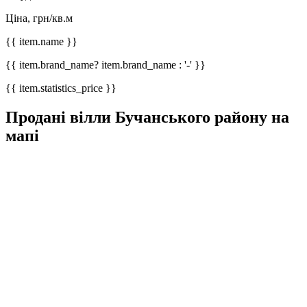
Ціна, грн/кв.м
{{ item.name }}
{{ item.brand_name? item.brand_name : '-' }}
{{ item.statistics_price }}
Продані вілли Бучанського району на
мапі