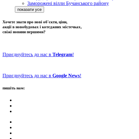
Заморожені вілли Бучанського району
Хочете знати про нові об'єкти, ціни,
акції в новобудовах і котеджних містечках,
свіжі новини першими?
Приєднуйтесь до нас в
Telegram
!
Приєднуйтесь до нас в
Google News
!
пишіть нам: