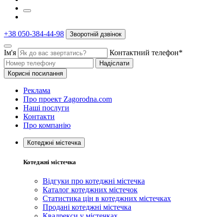
+38 050-384-44-98
Зворотній дзвінок
Ім'я
Контактний телефон*
Надіслати
Корисні посилання
Реклама
Про проект Zagorodna.com
Наші послуги
Контакти
Про компанію
Котеджні містечка
Котеджні містечка
Відгуки про котеджні містечка
Каталог котеджних містечок
Статистика цін в котеджних містечках
Продані котеджні містечка
Квадрекси у містечках