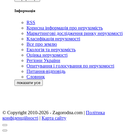
Інформація
RSS
Корисна інформація про нерухомість
Маркетингові дослідження ринку нерухомості
Класифікація нерухомості
Все про землю
Екологія та нерухомість
Оцінка нерухомості
Регіони України
Опитування і голосування по нерухомості
Питання-відповідь
Словник
© Copyright 2010-2026 - Zagorodna.com
|
Політика
конфіденційності
|
Карта сайту