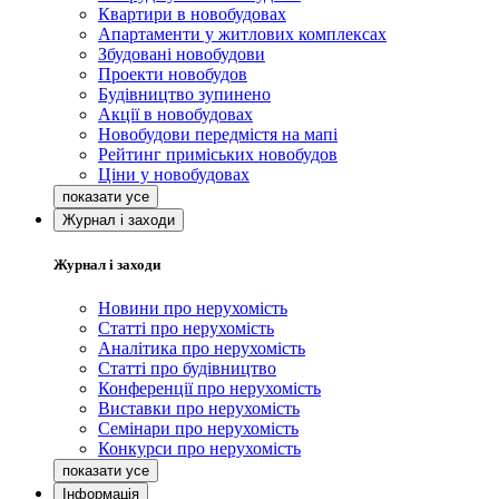
Квартири в новобудовах
Апартаменти у житлових комплексах
Збудовані новобудови
Проекти новобудов
Будівництво зупинено
Акції в новобудовах
Новобудови передмістя на мапі
Рейтинг приміських новобудов
Ціни у новобудовах
Журнал і заходи
Журнал і заходи
Новини про нерухомість
Статті про нерухомість
Аналітика про нерухомість
Статті про будівництво
Конференції про нерухомість
Виставки про нерухомість
Семінари про нерухомість
Конкурси про нерухомість
Інформація