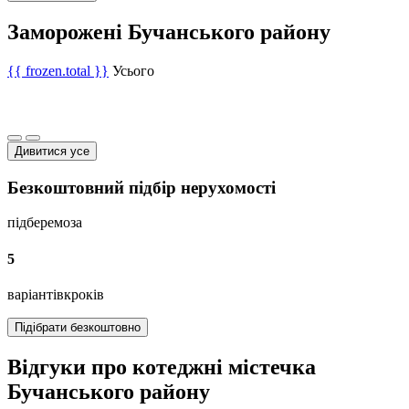
Заморожені Бучанського району
{{ frozen.total }}
Усього
Дивитися усе
Безкоштовний підбір нерухомості
підберемо
за
5
варіантів
кроків
Підібрати безкоштовно
Відгуки про котеджні містечка
Бучанського району