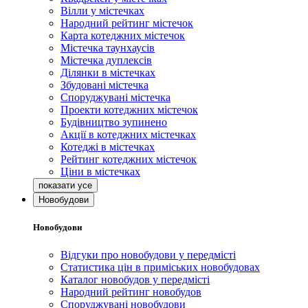
Вілли у містечках
Народний рейтинг містечок
Карта котеджних містечок
Містечка таунхаусів
Містечка дуплексів
Ділянки в містечках
Збудовані містечка
Споруджувані містечка
Проекти котеджних містечок
Будівництво зупинено
Акції в котеджних містечках
Котеджі в містечках
Рейтинг котеджних містечок
Ціни в містечках
Новобудови
Новобудови
Відгуки про новобудови у передмісті
Статистика цін в приміських новобудовах
Каталог новобудов у передмісті
Народний рейтинг новобудов
Споруджувані новобудови