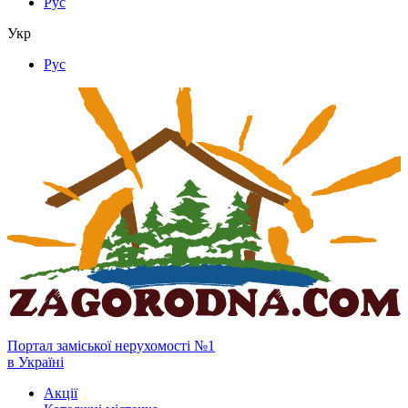
Рус
Укр
Рус
Портал заміської нерухомості №1
в Україні
Акції