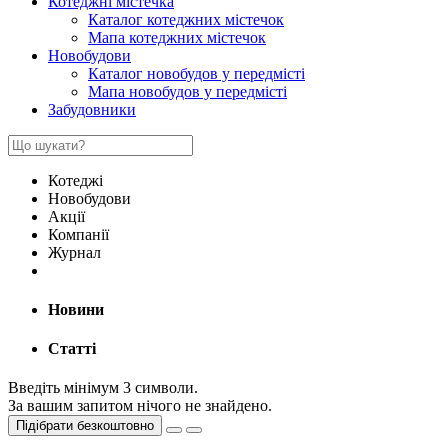
Котеджні містечка
Каталог котеджних містечок
Мапа котеджних містечок
Новобудови
Каталог новобудов у передмісті
Мапа новобудов у передмісті
Забудовники
Котеджі
Новобудови
Акції
Компанії
Журнал
Новини
Статті
Введіть мінімум 3 символи.
За вашим запитом нічого не знайдено.
Підібрати безкоштовно