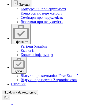
Заходи
Конференції по нерухомості
Конкурси по нерухомості
Семінари про нерухомість
Виставки про нерухомість
Інфоцентр
Регіони України
Екологія
Корисна інформація
Відгуки
Відгуки про компанію "РеалЕкспо"
Відгуки про портал Zagorodna.com
Словник
Підібрати безкоштовно
Укр