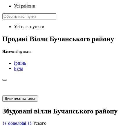
Усі райони
Усі нас. пункти
Продані Вілли Бучанського району
Населені пункти
Ірпінь
Буча
Дивитися каталог
Збудовані вілли Бучанського району
{{ done.total }}
Усього