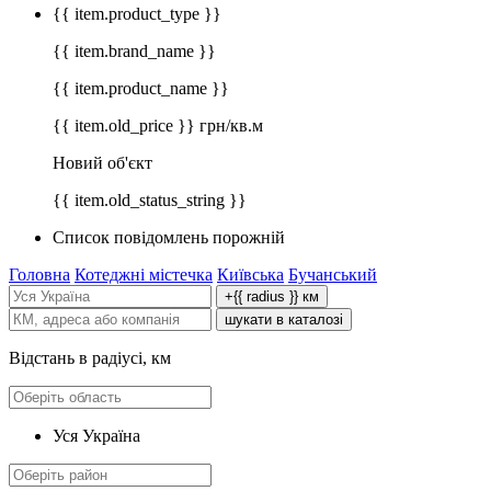
{{ item.product_type }}
{{ item.brand_name }}
{{ item.product_name }}
{{ item.old_price }} грн/кв.м
Новий об'єкт
{{ item.old_status_string }}
Список повідомлень порожній
Головна
Котеджні містечка
Київська
Бучанський
+{{ radius }} км
шукати в каталозі
Відстань в радіусі, км
Уся Україна