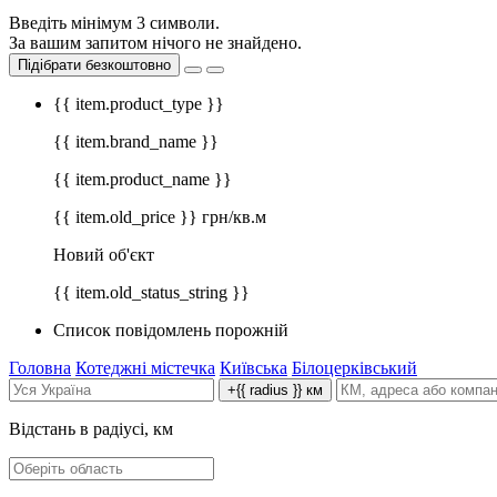
Введіть мінімум 3 символи.
За вашим запитом нічого не знайдено.
Підібрати безкоштовно
{{ item.product_type }}
{{ item.brand_name }}
{{ item.product_name }}
{{ item.old_price }} грн/кв.м
Новий об'єкт
{{ item.old_status_string }}
Список повідомлень порожній
Головна
Котеджні містечка
Київська
Білоцерківський
+{{ radius }} км
Відстань в радіусі, км