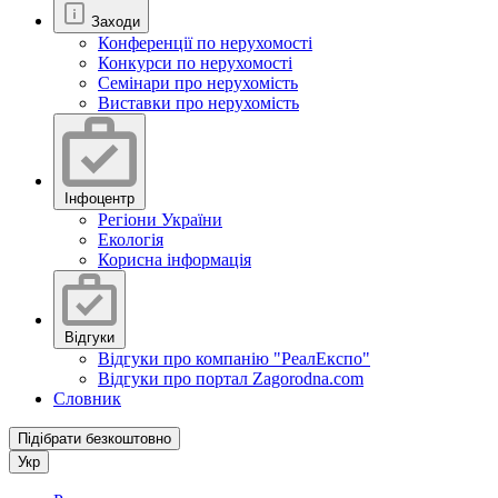
Заходи
Конференції по нерухомості
Конкурси по нерухомості
Семінари про нерухомість
Виставки про нерухомість
Інфоцентр
Регіони України
Екологія
Корисна інформація
Відгуки
Відгуки про компанію "РеалЕкспо"
Відгуки про портал Zagorodna.com
Словник
Підібрати безкоштовно
Укр