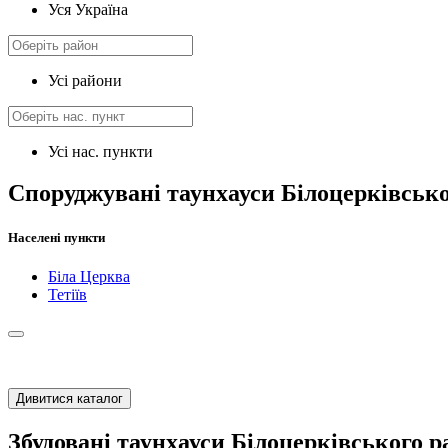
Уся Україна
Усі райони
Усі нас. пункти
Споруджувані таунхауси Білоцерківськ
Населені пункти
Біла Церква
Тетіїв
Дивитися каталог
Збудовані таунхауси Білоцерківського 