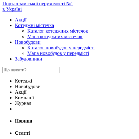
Портал заміської нерухомості №1
в Україні
Акції
Котеджні містечка
Каталог котеджних містечок
Мапа котеджних містечок
Новобудови
Каталог новобудов у передмісті
Мапа новобудов у передмісті
Забудовники
Котеджі
Новобудови
Акції
Компанії
Журнал
Новини
Статті