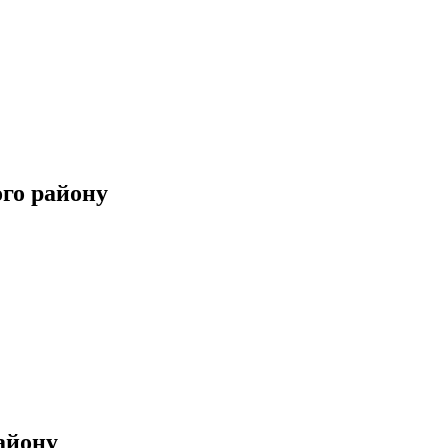
ого району
району