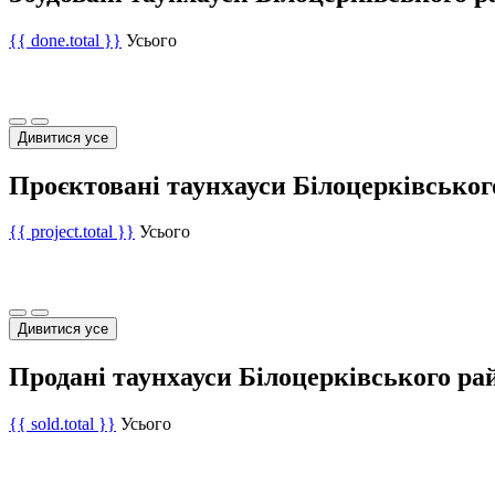
{{ done.total }}
Усього
Дивитися усе
Проєктовані таунхауси Білоцерківськог
{{ project.total }}
Усього
Дивитися усе
Продані таунхауси Білоцерківського ра
{{ sold.total }}
Усього