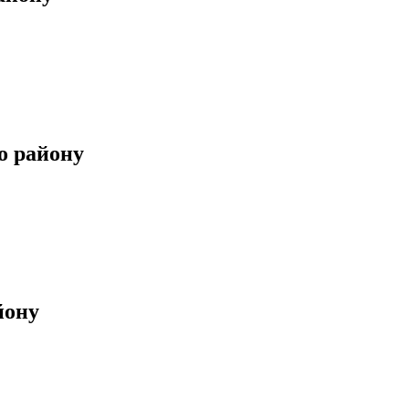
о району
йону