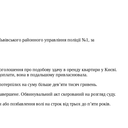
ьвівського районного управління поліції №1, за
 оголошення про подобову здачу в оренду квартири у Києві.
ередоплати, вона в подальшому привласнювала.
потерпілих на суму більше дев’яти тисяч гривень.
завершене. Обвинувальний акт скерований на розгляд суду.
або позбавлення волі на строк від трьох до п’яти років.