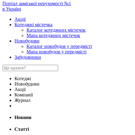
Портал заміської нерухомості №1
в Україні
Акції
Котеджні містечка
Каталог котеджних містечок
Мапа котеджних містечок
Новобудови
Каталог новобудов у передмісті
Мапа новобудов у передмісті
Забудовники
Котеджі
Новобудови
Акції
Компанії
Журнал
Новини
Статті