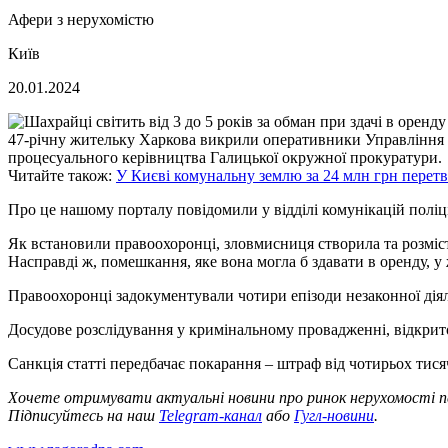
Афери з нерухомістю
Київ
20.01.2024
47-річну жительку Харкова викрили оперативники Управління пр
процесуального керівництва Галицької окружної прокуратури.
Читайте також:
У Києві комунальну землю за 24 млн грн перет
Про це нашому порталу повідомили у відділі комунікацій поліції
Як встановили правоохоронці, зловмисниця створила та розміст
Насправді ж, помешкання, яке вона могла б здавати в оренду, у
Правоохоронці задокументували чотири епізоди незаконної діяль
Досудове розслідування у кримінальному провадженні, відкрито
Санкція статті передбачає покарання – штраф від чотирьох тися
Хочете отримувати актуальні новини про ринок нерухомості 
Підписуйтесь на наш
Telegram-канал
або
Гугл-новини
.