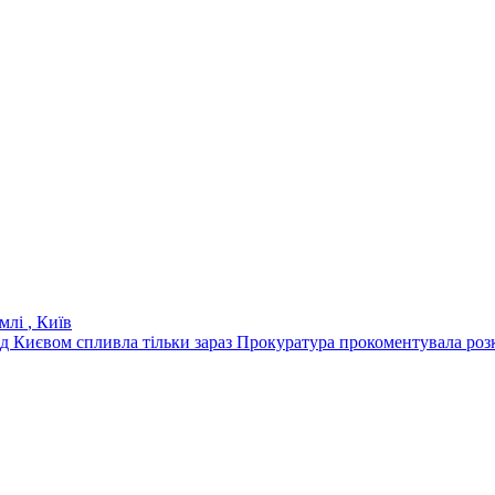
емлі
, Київ
ід Києвом спливла тільки зараз
Прокуратура прокоментувала розк