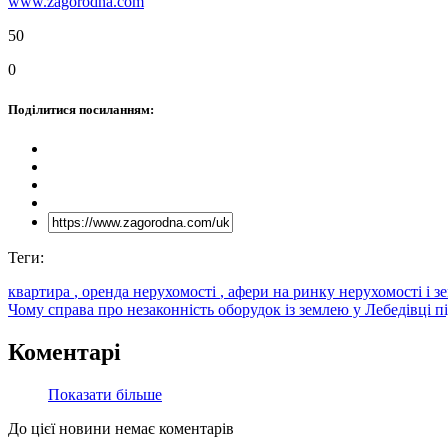
www.zagorodna.com
50
0
Поділитися посиланням:
Теги:
квартира
, оренда нерухомості
, афери на ринку нерухомості і з
Чому справа про незаконність оборудок із землею у Лебедівці п
Коментарі
Показати більше
До цієї новини немає коментарів