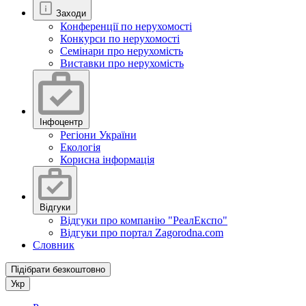
Заходи
Конференції по нерухомості
Конкурси по нерухомості
Семінари про нерухомість
Виставки про нерухомість
Інфоцентр
Регіони України
Екологія
Корисна інформація
Відгуки
Відгуки про компанію "РеалЕкспо"
Відгуки про портал Zagorodna.com
Словник
Підібрати безкоштовно
Укр