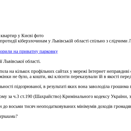
отидії кіберзлочинам у Львівській області спільно з слідчими Л
ворили на приватну парковку
 Львівської області.
ила на кількох профільних сайтах у мережі Інтернет неправдиві
 жінки не було, а кошти, які клієнти переказували їй в якості п
ності підозрюваної, в результаті яких вона заволоділа грошима 
му за ч.3 ст.190 (Шахрайство) Кримінального кодексу України, 
ч до восьми тисяч неоподатковуваних мінімумів доходів громадян 
першими?