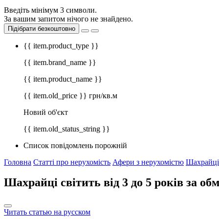
Введіть мінімум 3 символи.
За вашим запитом нічого не знайдено.
Підібрати безкоштовно
{{ item.product_type }}
{{ item.brand_name }}
{{ item.product_name }}
{{ item.old_price }} грн/кв.м
Новий об'єкт
{{ item.old_status_string }}
Список повідомлень порожній
Головна
Статті про нерухомість
Афери з нерухомістю
Шахрайці 
Шахрайці світить від 3 до 5 років за об
Читать статью на русском