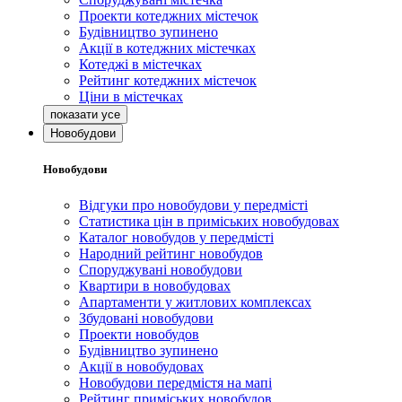
Проекти котеджних містечок
Будівництво зупинено
Акції в котеджних містечках
Котеджі в містечках
Рейтинг котеджних містечок
Ціни в містечках
Новобудови
Новобудови
Відгуки про новобудови у передмісті
Статистика цін в приміських новобудовах
Каталог новобудов у передмісті
Народний рейтинг новобудов
Споруджувані новобудови
Квартири в новобудовах
Апартаменти у житлових комплексах
Збудовані новобудови
Проекти новобудов
Будівництво зупинено
Акції в новобудовах
Новобудови передмістя на мапі
Рейтинг приміських новобудов