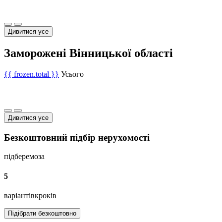
Дивитися усе
Заморожені Вінницької області
{{ frozen.total }}
Усього
Дивитися усе
Безкоштовний підбір нерухомості
підберемо
за
5
варіантів
кроків
Підібрати безкоштовно