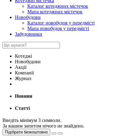
Котеджні містечка
Каталог котеджних містечок
Мапа котеджних містечок
Новобудови
Каталог новобудов у передмісті
Мапа новобудов у передмісті
Забудовники
Котеджі
Новобудови
Акції
Компанії
Журнал
Новини
Статті
Введіть мінімум 3 символи.
За вашим запитом нічого не знайдено.
Підібрати безкоштовно