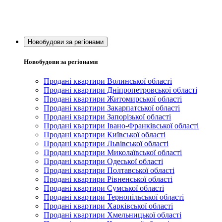
Новобудови за регіонами
Новобудови за регіонами
Продані квартири Волинської області
Продані квартири Дніпропетровської області
Продані квартири Житомирської області
Продані квартири Закарпатської області
Продані квартири Запорізької області
Продані квартири Івано-Франківської області
Продані квартири Київської області
Продані квартири Львівської області
Продані квартири Миколаївської області
Продані квартири Одеської області
Продані квартири Полтавської області
Продані квартири Рівненської області
Продані квартири Сумської області
Продані квартири Тернопільської області
Продані квартири Харківської області
Продані квартири Хмельницької області