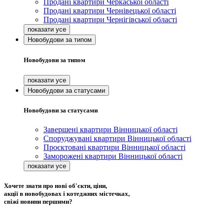
Продані квартири Черкаської області
Продані квартири Чернівецької області
Продані квартири Чернігівської області
Новобудови за типом
Новобудови за типом
Новобудови за статусами
Новобудови за статусами
Завершені квартири Вінницької області
Споруджувані квартири Вінницької області
Проєктовані квартири Вінницької області
Заморожені квартири Вінницької області
Хочете знати про нові об'єкти, ціни,
акції в новобудовах і котеджних містечках,
свіжі новини першими?