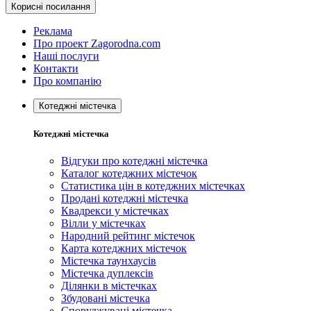
Корисні посилання
Реклама
Про проект Zagorodna.com
Наші послуги
Контакти
Про компанію
Котеджні містечка
Котеджні містечка
Відгуки про котеджні містечка
Каталог котеджних містечок
Статистика цін в котеджних містечках
Продані котеджні містечка
Квадрекси у містечках
Вілли у містечках
Народний рейтинг містечок
Карта котеджних містечок
Містечка таунхаусів
Містечка дуплексів
Ділянки в містечках
Збудовані містечка
Споруджувані містечка