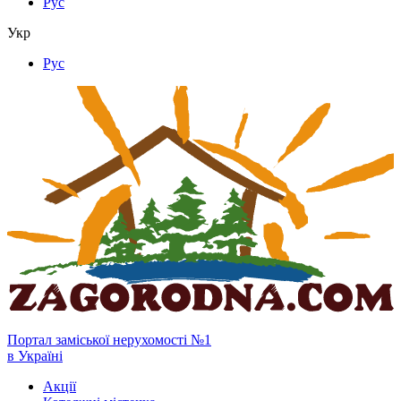
Рус
Укр
Рус
Портал заміської нерухомості №1
в Україні
Акції