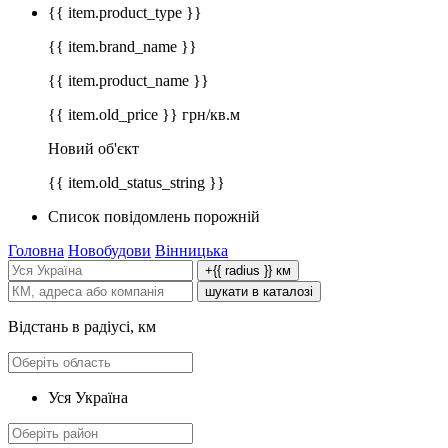
{{ item.product_type }}
{{ item.brand_name }}
{{ item.product_name }}
{{ item.old_price }} грн/кв.м
Новий об'єкт
{{ item.old_status_string }}
Список повідомлень порожній
Головна
Новобудови
Вінницька
+{{ radius }} км
шукати в каталозі
Відстань в радіусі, км
Уся Україна