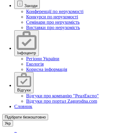
Заходи
Конференції по нерухомості
Конкурси по нерухомості
Семінари про нерухомість
Виставки про нерухомість
Інфоцентр
Регіони України
Екологія
Корисна інформація
Відгуки
Відгуки про компанію "РеалЕкспо"
Відгуки про портал Zagorodna.com
Словник
Підібрати безкоштовно
Укр