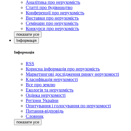
Аналітика про нерухомість
Статті про будівництво
Конференції про нерухомість
Виставки про нерухомість
Семінари про нерухомість
Конкурси про нерухомість
Інформація
Інформація
RSS
Корисна інформація про нерухомість
Маркетингові дослідження ринку нерухомості
Класифікація нерухомості
Все про землю
Екологія та нерухомість
Оцінка нерухомості
Регіони України
Опитування і голосування по нерухомості
Питання-відповідь
Словник