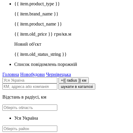
{{ item.product_type }}
{{ item.brand_name }}
{{ item.product_name }}
{{ item.old_price }} грн/кв.м
Новий об'єкт
{{ item.old_status_string }}
Список повідомлень порожній
Головна
Новобудови
Чернівецька
+{{ radius }} км
шукати в каталозі
Відстань в радіусі, км
Уся Україна