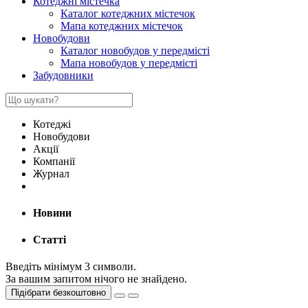
Котеджні містечка
Каталог котеджних містечок
Мапа котеджних містечок
Новобудови
Каталог новобудов у передмісті
Мапа новобудов у передмісті
Забудовники
Котеджі
Новобудови
Акції
Компанії
Журнал
Новини
Статті
Введіть мінімум 3 символи.
За вашим запитом нічого не знайдено.
Підібрати безкоштовно