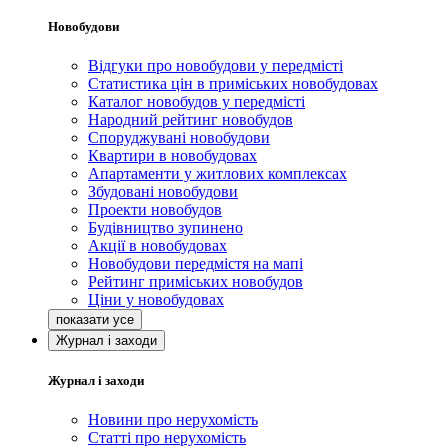
Новобудови
Відгуки про новобудови у передмісті
Статистика цін в приміських новобудовах
Каталог новобудов у передмісті
Народний рейтинг новобудов
Споруджувані новобудови
Квартири в новобудовах
Апартаменти у житлових комплексах
Збудовані новобудови
Проекти новобудов
Будівництво зупинено
Акції в новобудовах
Новобудови передмістя на мапі
Рейтинг приміських новобудов
Ціни у новобудовах
Журнал і заходи
Журнал і заходи
Новини про нерухомість
Статті про нерухомість