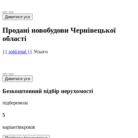
Дивитися усе
Продані новобудови Чернівецької
області
{{ sold.total }}
Усього
Дивитися усе
Безкоштовний підбір нерухомості
підберемо
за
5
варіантів
кроків