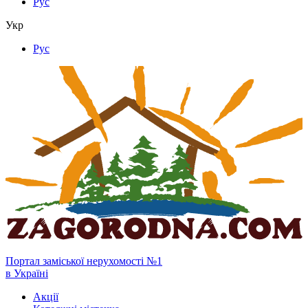
Рус
Укр
Рус
Портал заміської нерухомості №1
в Україні
Акції