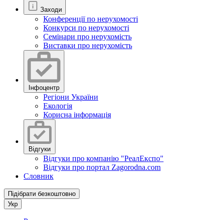
Заходи
Конференції по нерухомості
Конкурси по нерухомості
Семінари про нерухомість
Виставки про нерухомість
Інфоцентр
Регіони України
Екологія
Корисна інформація
Відгуки
Відгуки про компанію "РеалЕкспо"
Відгуки про портал Zagorodna.com
Словник
Підібрати безкоштовно
Укр