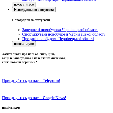
Новобудови за статусами
Новобудови за статусами
Завершені новобудови Чернівецької області
Споруджувані новобудови Чернівецької області
Продані новобудови Чернівецької області
Хочете знати про нові об'єкти, ціни,
акції в новобудовах і котеджних містечках,
свіжі новини першими?
Приєднуйтесь до нас в
Telegram
!
Приєднуйтесь до нас в
Google News
!
пишіть нам: