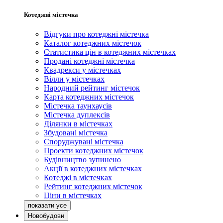
Котеджні містечка
Відгуки про котеджні містечка
Каталог котеджних містечок
Статистика цін в котеджних містечках
Продані котеджні містечка
Квадрекси у містечках
Вілли у містечках
Народний рейтинг містечок
Карта котеджних містечок
Містечка таунхаусів
Містечка дуплексів
Ділянки в містечках
Збудовані містечка
Споруджувані містечка
Проекти котеджних містечок
Будівництво зупинено
Акції в котеджних містечках
Котеджі в містечках
Рейтинг котеджних містечок
Ціни в містечках
Новобудови