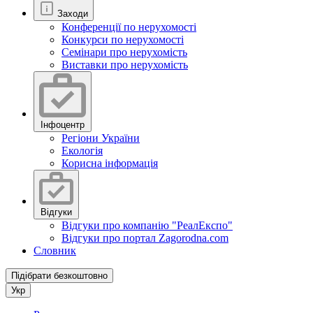
Заходи
Конференції по нерухомості
Конкурси по нерухомості
Семінари про нерухомість
Виставки про нерухомість
Інфоцентр
Регіони України
Екологія
Корисна інформація
Відгуки
Відгуки про компанію "РеалЕкспо"
Відгуки про портал Zagorodna.com
Словник
Підібрати безкоштовно
Укр