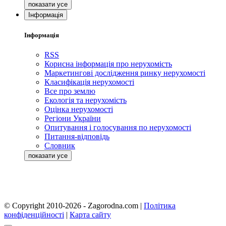
Інформація
Інформація
RSS
Корисна інформація про нерухомість
Маркетингові дослідження ринку нерухомості
Класифікація нерухомості
Все про землю
Екологія та нерухомість
Оцінка нерухомості
Регіони України
Опитування і голосування по нерухомості
Питання-відповідь
Словник
© Copyright 2010-2026 - Zagorodna.com
|
Політика
конфіденційності
|
Карта сайту