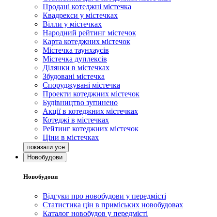
Продані котеджні містечка
Квадрекси у містечках
Вілли у містечках
Народний рейтинг містечок
Карта котеджних містечок
Містечка таунхаусів
Містечка дуплексів
Ділянки в містечках
Збудовані містечка
Споруджувані містечка
Проекти котеджних містечок
Будівництво зупинено
Акції в котеджних містечках
Котеджі в містечках
Рейтинг котеджних містечок
Ціни в містечках
Новобудови
Новобудови
Відгуки про новобудови у передмісті
Статистика цін в приміських новобудовах
Каталог новобудов у передмісті