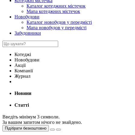
Котеджні містечка
Каталог котеджних містечок
Мапа котеджних містечок
Новобудови
Каталог новобудов у передмісті
Мапа новобудов у передмісті
Забудовники
Котеджі
Новобудови
Акції
Компанії
Журнал
Новини
Статті
Введіть мінімум 3 символи.
За вашим запитом нічого не знайдено.
Підібрати безкоштовно