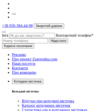
+38 050-384-44-98
Зворотній дзвінок
Ім'я
Контактний телефон*
Надіслати
Корисні посилання
Реклама
Про проект Zagorodna.com
Наші послуги
Контакти
Про компанію
Котеджні містечка
Котеджні містечка
Відгуки про котеджні містечка
Каталог котеджних містечок
Статистика цін в котеджних містечках