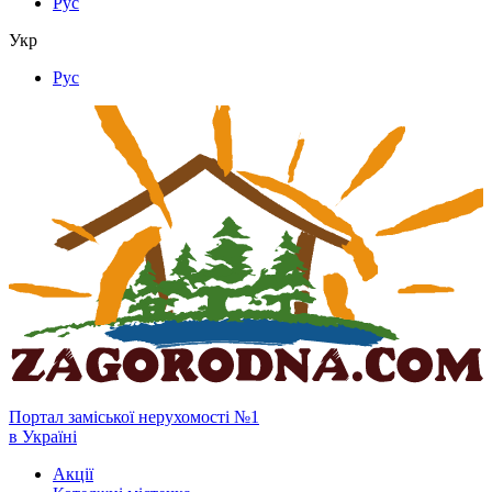
Рус
Укр
Рус
Портал заміської нерухомості №1
в Україні
Акції