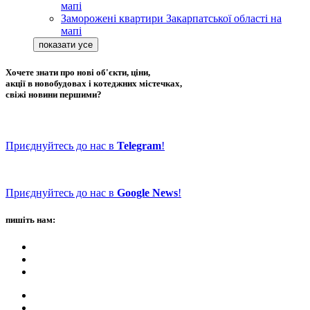
мапі
Заморожені квартири Закарпатської області на
мапі
Хочете знати про нові об'єкти, ціни,
акції в новобудовах і котеджних містечках,
свіжі новини першими?
Приєднуйтесь до нас в
Telegram
!
Приєднуйтесь до нас в
Google News
!
пишіть нам: