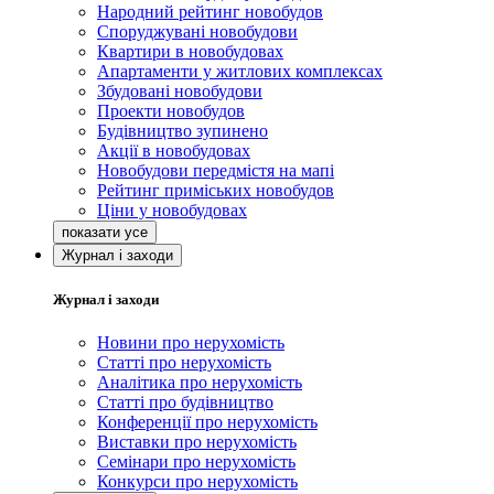
Народний рейтинг новобудов
Споруджувані новобудови
Квартири в новобудовах
Апартаменти у житлових комплексах
Збудовані новобудови
Проекти новобудов
Будівництво зупинено
Акції в новобудовах
Новобудови передмістя на мапі
Рейтинг приміських новобудов
Ціни у новобудовах
Журнал і заходи
Журнал і заходи
Новини про нерухомість
Статті про нерухомість
Аналітика про нерухомість
Статті про будівництво
Конференції про нерухомість
Виставки про нерухомість
Семінари про нерухомість
Конкурси про нерухомість