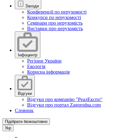
Заходи
Конференції по нерухомості
Конкурси по нерухомості
Семінари про нерухомість
Виставки про нерухомість
Інфоцентр
Регіони України
Екологія
Корисна інформація
Відгуки
Відгуки про компанію "РеалЕкспо"
Відгуки про портал Zagorodna.com
Словник
Підібрати безкоштовно
Укр