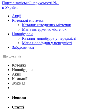
Портал заміської нерухомості №1
в Україні
Акції
Котеджні містечка
Каталог котеджних містечок
Мапа котеджних містечок
Новобудови
Каталог новобудов у передмісті
Мапа новобудов у передмісті
Забудовники
Котеджі
Новобудови
Акції
Компанії
Журнал
Новини
Статті