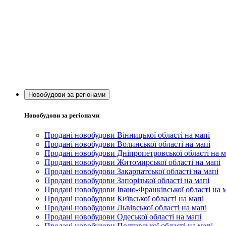
Новобудови за регіонами
Новобудови за регіонами
Продані новобудови Вінницької області на мапі
Продані новобудови Волинської області на мапі
Продані новобудови Дніпропетровської області на м
Продані новобудови Житомирської області на мапі
Продані новобудови Закарпатської області на мапі
Продані новобудови Запорізької області на мапі
Продані новобудови Івано-Франківської області на 
Продані новобудови Київської області на мапі
Продані новобудови Львівської області на мапі
Продані новобудови Одеської області на мапі
Продані новобудови Полтавської області на мапі