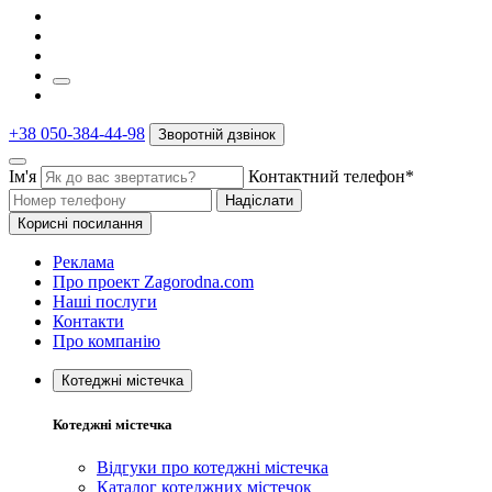
+38 050-384-44-98
Зворотній дзвінок
Ім'я
Контактний телефон*
Надіслати
Корисні посилання
Реклама
Про проект Zagorodna.com
Наші послуги
Контакти
Про компанію
Котеджні містечка
Котеджні містечка
Відгуки про котеджні містечка
Каталог котеджних містечок