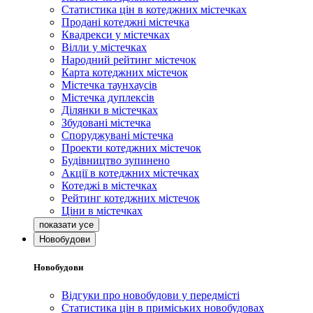
Статистика цін в котеджних містечках
Продані котеджні містечка
Квадрекси у містечках
Вілли у містечках
Народний рейтинг містечок
Карта котеджних містечок
Містечка таунхаусів
Містечка дуплексів
Ділянки в містечках
Збудовані містечка
Споруджувані містечка
Проекти котеджних містечок
Будівництво зупинено
Акції в котеджних містечках
Котеджі в містечках
Рейтинг котеджних містечок
Ціни в містечках
Новобудови
Новобудови
Відгуки про новобудови у передмісті
Статистика цін в приміських новобудовах