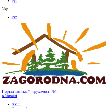
Рус
Укр
Рус
Портал заміської нерухомості №1
в Україні
Акції