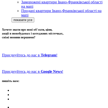
Заморожені квартири Івано-Франківської області
на мапі
Продані квартири Івано-Франківської області на
мапі
Хочете знати про нові об'єкти, ціни,
акції в новобудовах і котеджних містечках,
свіжі новини першими?
Приєднуйтесь до нас в
Telegram
!
Приєднуйтесь до нас в
Google News
!
пишіть нам: