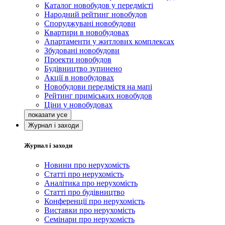
Каталог новобудов у передмісті
Народний рейтинг новобудов
Споруджувані новобудови
Квартири в новобудовах
Апартаменти у житлових комплексах
Збудовані новобудови
Проекти новобудов
Будівництво зупинено
Акції в новобудовах
Новобудови передмістя на мапі
Рейтинг приміських новобудов
Ціни у новобудовах
Журнал і заходи
Журнал і заходи
Новини про нерухомість
Статті про нерухомість
Аналітика про нерухомість
Статті про будівництво
Конференції про нерухомість
Виставки про нерухомість
Семінари про нерухомість