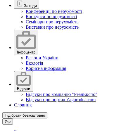
Заходи
Конференції по нерухомості
Конкурси по нерухомості
Семінари про нерухомість
Виставки про нерухомість
Інфоцентр
Регіони України
Екологія
Корисна інформація
Відгуки
Відгуки про компанію "РеалЕкспо"
Відгуки про портал Zagorodna.com
Словник
Підібрати безкоштовно
Укр