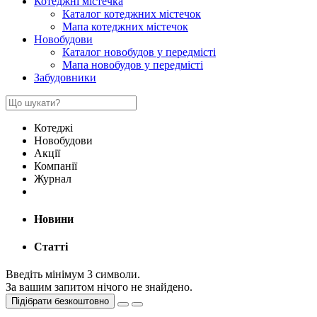
Котеджні містечка
Каталог котеджних містечок
Мапа котеджних містечок
Новобудови
Каталог новобудов у передмісті
Мапа новобудов у передмісті
Забудовники
Котеджі
Новобудови
Акції
Компанії
Журнал
Новини
Статті
Введіть мінімум 3 символи.
За вашим запитом нічого не знайдено.
Підібрати безкоштовно