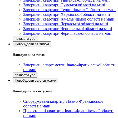
Завершені квартири Рівненської області на мапі
Завершені квартири Сумської області на мапі
Завершені квартири Тернопільської області на мапі
Завершені квартири Харківської області на мапі
Завершені квартири Хмельницької області на мапі
Завершені квартири Черкаської області на мапі
Завершені квартири Чернівецької області на мапі
Завершені квартири Чернігівської області на мапі
Новобудови за типом
Новобудови за типом
Завершені апартаменти Івано-Франківської області
на мапі
Новобудови за статусами
Новобудови за статусами
Споруджувані квартири Івано-Франківської
області на мапі
Проєктовані квартири Івано-Франківської області
на мапі