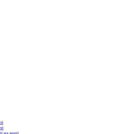
пі
пі
і на мапі