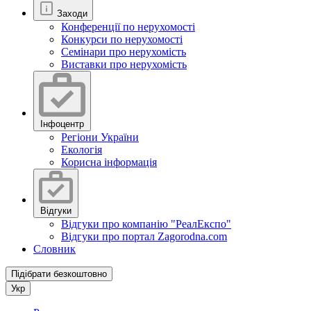
Заходи
Конференції по нерухомості
Конкурси по нерухомості
Семінари про нерухомість
Виставки про нерухомість
Інфоцентр
Регіони України
Екологія
Корисна інформація
Відгуки
Відгуки про компанію "РеалЕкспо"
Відгуки про портал Zagorodna.com
Словник
Підібрати безкоштовно
Укр