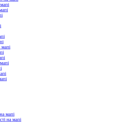
 мапі
мапі
пі
і
апі
пі
 мапі
пі
апі
мапі
і
апі
мапі
на мапі
ті на мапі