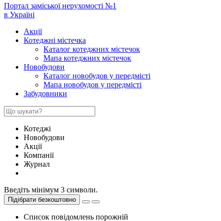
Портал заміської нерухомості №1
в Україні
Акції
Котеджні містечка
Каталог котеджних містечок
Мапа котеджних містечок
Новобудови
Каталог новобудов у передмісті
Мапа новобудов у передмісті
Забудовники
Котеджі
Новобудови
Акції
Компанії
Журнал
Введіть мінімум 3 символи.
Підібрати безкоштовно
Список повідомлень порожній