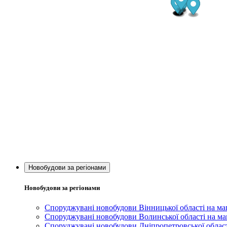
Новобудови за регіонами
Новобудови за регіонами
Споруджувані новобудови Вінницької області на ма
Споруджувані новобудови Волинської області на ма
Споруджувані новобудови Дніпропетровської област