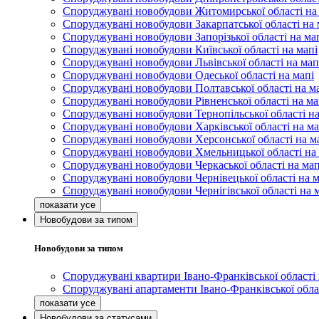
Споруджувані новобудови Житомирської області на
Споруджувані новобудови Закарпатської області на 
Споруджувані новобудови Запорізької області на ма
Споруджувані новобудови Київської області на мапі
Споруджувані новобудови Львівської області на мап
Споруджувані новобудови Одеської області на мапі
Споруджувані новобудови Полтавської області на м
Споруджувані новобудови Рівненської області на ма
Споруджувані новобудови Тернопільської області на
Споруджувані новобудови Харківської області на ма
Споруджувані новобудови Херсонської області на м
Споруджувані новобудови Хмельницької області на 
Споруджувані новобудови Черкаської області на мап
Споруджувані новобудови Чернівецької області на м
Споруджувані новобудови Чернігівської області на 
Новобудови за типом
Новобудови за типом
Споруджувані квартири Івано-Франківської області 
Споруджувані апартаменти Івано-Франківської облас
Новобудови за статусами