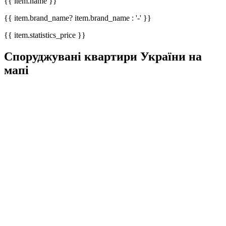
{{ item.name }}
{{ item.brand_name? item.brand_name : '-' }}
{{ item.statistics_price }}
Споруджувані квартири України на
мапі