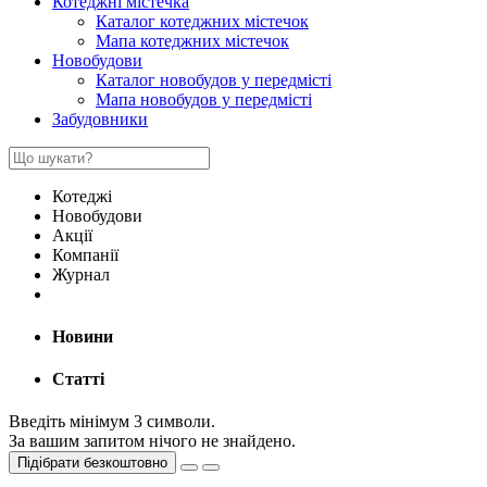
Котеджні містечка
Каталог котеджних містечок
Мапа котеджних містечок
Новобудови
Каталог новобудов у передмісті
Мапа новобудов у передмісті
Забудовники
Котеджі
Новобудови
Акції
Компанії
Журнал
Новини
Статті
Введіть мінімум 3 символи.
За вашим запитом нічого не знайдено.
Підібрати безкоштовно