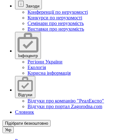
Заходи
Конференції по нерухомості
Конкурси по нерухомості
Семінари про нерухомість
Виставки про нерухомість
Інфоцентр
Регіони України
Екологія
Корисна інформація
Відгуки
Відгуки про компанію "РеалЕкспо"
Відгуки про портал Zagorodna.com
Словник
Підібрати безкоштовно
Укр