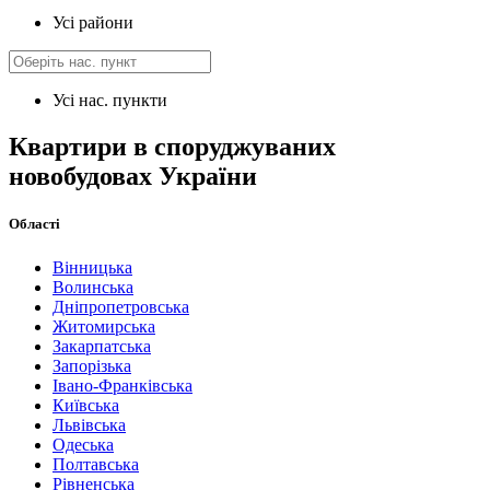
Усі райони
Усі нас. пункти
Квартири в споруджуваних
новобудовах України
Області
Вінницька
Волинська
Дніпропетровська
Житомирська
Закарпатська
Запорізька
Івано-Франківська
Київська
Львівська
Одеська
Полтавська
Рівненська