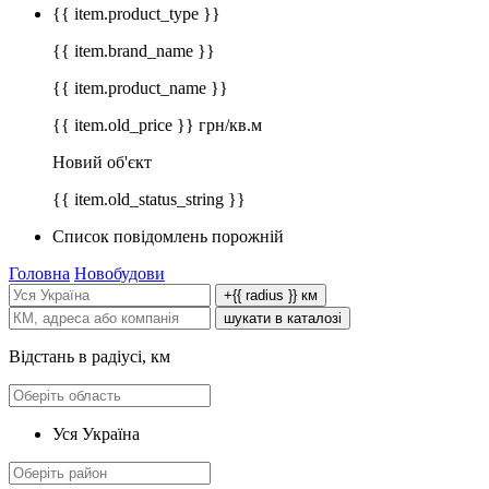
{{ item.product_type }}
{{ item.brand_name }}
{{ item.product_name }}
{{ item.old_price }} грн/кв.м
Новий об'єкт
{{ item.old_status_string }}
Список повідомлень порожній
Головна
Новобудови
+{{ radius }} км
шукати в каталозі
Відстань в радіусі, км
Уся Україна