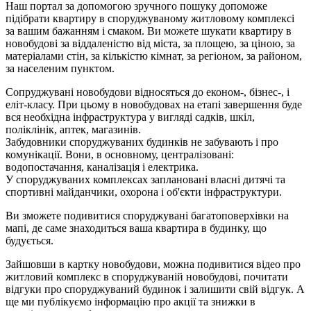
Наш портал за допомогою зручного пошуку допоможе
підібрати квартиру в споруджуваному житловому комплексі
за вашим бажанням і смаком. Ви можете шукати квартиру в
новобудові за віддаленістю від міста, за площею, за ціною, за
матеріалами стін, за кількістю кімнат, за регіоном, за районом,
за населеним пунктом.
Сопруджувані новобудови відносяться до економ-, бізнес-, і
еліт-класу. При цьому в новобудовах на етапі завершення буде
вся необхідна інфраструктура у вигляді садків, шкіл,
поліклінік, аптек, магазинів.
Забудовники споруджуваних будинків не забувають і про
комунікації. Вони, в основному, централізовані:
водопостачання, каналізація і електрика.
У споруджуваних комплексах заплановані власні дитячі та
спортивні майданчики, охорона і об'єкти інфраструктури.
Ви зможете подивитися споруджувані багатоповерхівки на
мапі, де саме знаходиться ваша квартира в будинку, що
будується.
Зайшовши в картку новобудови, можна подивитися відео про
житловий комплекс в споруджуваній новобудові, почитати
відгуки про споруджуваний будинок і залишити свій відгук. А
ще ми публікуємо інформацію про акції та знижки в