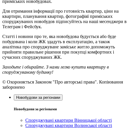
приміських новобудовах.
Для отримання інформації про готовність квартир, ціни на
квартири, планування квартир, фотографіяї приміських
споруджуваних новобудов підписуйтесь на наші месенджери в
Телеграм і Фейсбук.
Статті і новини про те, яка новобудова будується або буде
побудована і коли ЖК здадуть в експлуатацію, а також
аналітика про споруджуване заміське житло допоможуть
прийняти правильне рішення при покупці комфортних і
сучасних споруджуваних ЖК.
Заходьте і обирайте. З нами легко купити квартиру в
споруджуваному будинку!
© Охороняється Законом "Про авторські права". Копіювання
заборонено
Новобудови за регіонами
Новобудови за регіонами
Споруджувані квартири Вінницької області
Споруджувані квартири Волинської області