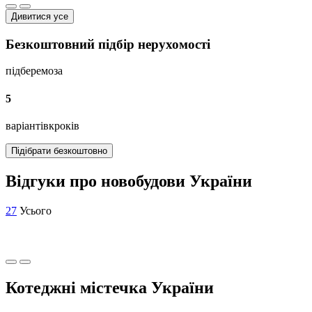
Дивитися усе
Безкоштовний підбір нерухомості
підберемо
за
5
варіантів
кроків
Підібрати безкоштовно
Відгуки про новобудови України
27
Усього
Котеджні містечка України