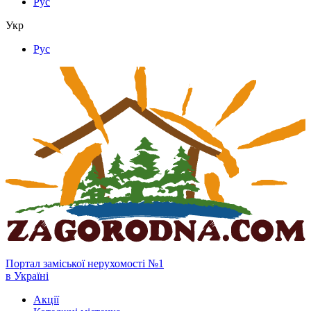
Рус
Укр
Рус
Портал заміської нерухомості №1
в Україні
Акції