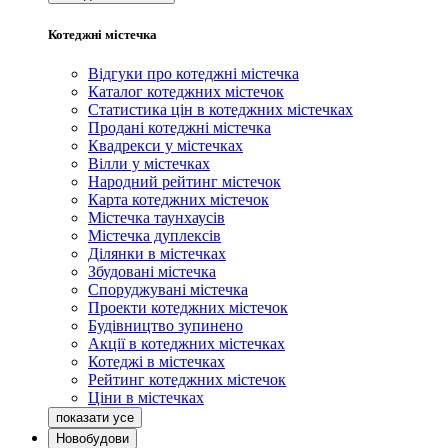
Котеджні містечка
Відгуки про котеджні містечка
Каталог котеджних містечок
Статистика цін в котеджних містечках
Продані котеджні містечка
Квадрекси у містечках
Вілли у містечках
Народний рейтинг містечок
Карта котеджних містечок
Містечка таунхаусів
Містечка дуплексів
Ділянки в містечках
Збудовані містечка
Споруджувані містечка
Проекти котеджних містечок
Будівництво зупинено
Акції в котеджних містечках
Котеджі в містечках
Рейтинг котеджних містечок
Ціни в містечках
Новобудови