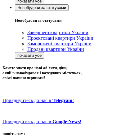
Новобудови за статусами
Новобудови за статусами
Завершені квартири України
Проєктовані квартири України
Заморожені квартири України
Продані квартири України
Хочете знати про нові об'єкти, ціни,
акції в новобудовах і котеджних містечках,
свіжі новини першими?
Приєднуйтесь до нас в
Telegram
!
Приєднуйтесь до нас в
Google News
!
пишіть нам: