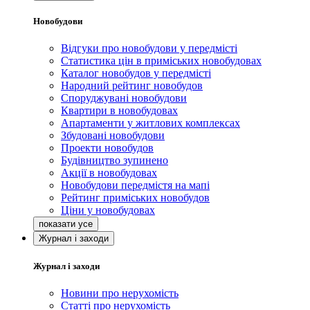
Новобудови
Відгуки про новобудови у передмісті
Статистика цін в приміських новобудовах
Каталог новобудов у передмісті
Народний рейтинг новобудов
Споруджувані новобудови
Квартири в новобудовах
Апартаменти у житлових комплексах
Збудовані новобудови
Проекти новобудов
Будівництво зупинено
Акції в новобудовах
Новобудови передмістя на мапі
Рейтинг приміських новобудов
Ціни у новобудовах
Журнал і заходи
Журнал і заходи
Новини про нерухомість
Статті про нерухомість