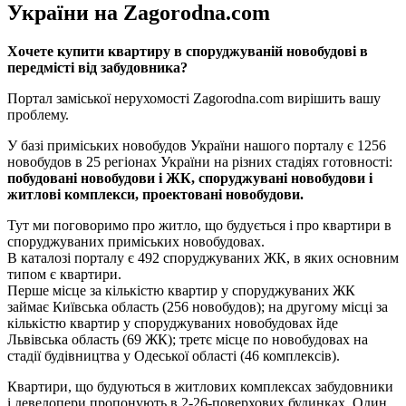
України на Zagorodna.com
Хочете купити квартиру в споруджуваній новобудові в
передмісті від забудовника?
Портал заміської нерухомості Zagorodna.com вирішить вашу
проблему.
У базі приміських новобудов України нашого порталу є 1256
новобудов в 25 регіонах України на різних стадіях готовності:
побудовані новобудови і ЖК, споруджувані новобудови і
житлові комплекси, проектовані новобудови.
Тут ми поговоримо про житло, що будується і про квартири в
споруджуваних приміських новобудовах.
В каталозі порталу є 492 споруджуваних ЖК, в яких основним
типом є квартири.
Перше місце за кількістю квартир у споруджуваних ЖК
займає Київська область (256 новобудов); на другому місці за
кількістю квартир у споруджуваних новобудовах йде
Львівська область (69 ЖК); третє місце по новобудовах на
стадії будівництва у Одеської області (46 комплексів).
Квартири, що будуються в житлових комплексах забудовники
і девелопери пропонують в 2-26-поверхових будинках. Один