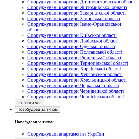
Споруджувані квартири Дніпропетровської області
Споруджувані квартири Житомирської області
Споруджувані квартири Закарпатської області
Споруджувані квартири Запорізької області
Споруджувані квартири Івано-Франківської
області
Споруджувані квартири Київської області
Споруджувані квартири Львівської області
Споруджувані квартири Одеської області
Споруджувані квартири Полтавської області
Споруджувані квартири Рівненської області
Споруджувані квартири Тернопільської області
Споруджувані квартири Харківської області
Споруджувані квартири Херсонської області
Споруджувані квартири Хмельницької області
Споруджувані квартири Черкаської області
Споруджувані квартири Чернівецької області
Споруджувані квартири Чернігівської області
Новобудови за типом
Новобудови за типом
Споруджувані апартаменти України