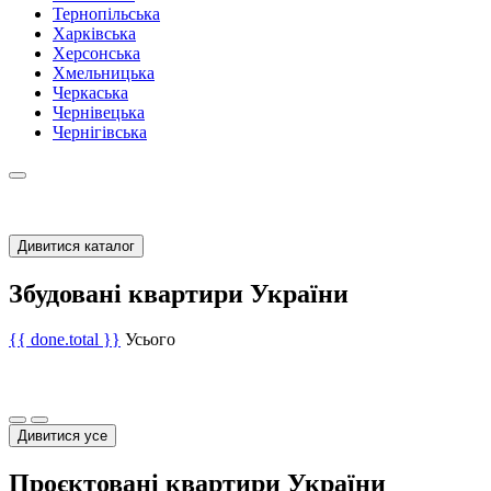
Тернопільська
Харківська
Херсонська
Хмельницька
Черкаська
Чернівецька
Чернігівська
Дивитися каталог
Збудовані квартири України
{{ done.total }}
Усього
Дивитися усе
Проєктовані квартири України