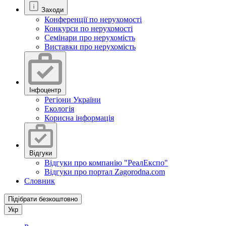
Заходи
Конференції по нерухомості
Конкурси по нерухомості
Семінари про нерухомість
Виставки про нерухомість
Інфоцентр
Регіони України
Екологія
Корисна інформація
Відгуки
Відгуки про компанію "РеалЕкспо"
Відгуки про портал Zagorodna.com
Словник
Підібрати безкоштовно
Укр