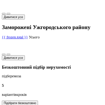
Дивитися усе
Заморожені Ужгородського району
{{ frozen.total }}
Усього
Дивитися усе
Безкоштовний підбір нерухомості
підберемо
за
5
варіантів
кроків
Підібрати безкоштовно