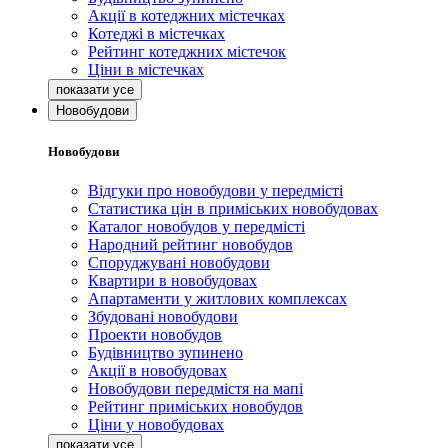
Акції в котеджних містечках
Котеджі в містечках
Рейтинг котеджних містечок
Ціни в містечках
Новобудови
Новобудови
Відгуки про новобудови у передмісті
Статистика цін в приміських новобудовах
Каталог новобудов у передмісті
Народний рейтинг новобудов
Споруджувані новобудови
Квартири в новобудовах
Апартаменти у житлових комплексах
Збудовані новобудови
Проекти новобудов
Будівництво зупинено
Акції в новобудовах
Новобудови передмістя на мапі
Рейтинг приміських новобудов
Ціни у новобудовах