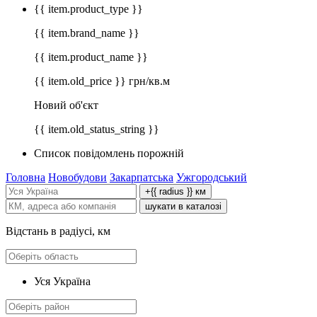
{{ item.product_type }}
{{ item.brand_name }}
{{ item.product_name }}
{{ item.old_price }} грн/кв.м
Новий об'єкт
{{ item.old_status_string }}
Список повідомлень порожній
Головна
Новобудови
Закарпатська
Ужгородський
+{{ radius }} км
шукати в каталозі
Відстань в радіусі, км
Уся Україна