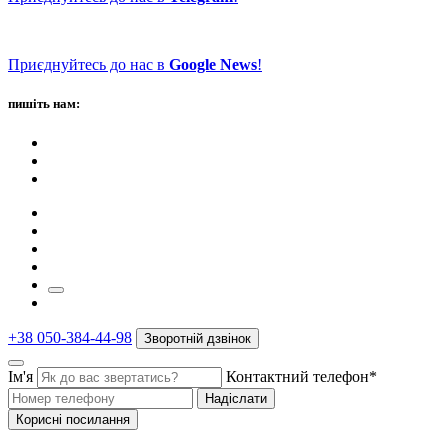
Приєднуйтесь до нас в
Google News
!
пишіть нам:
+38 050-384-44-98
Зворотній дзвінок
Ім'я
Контактний телефон*
Надіслати
Корисні посилання