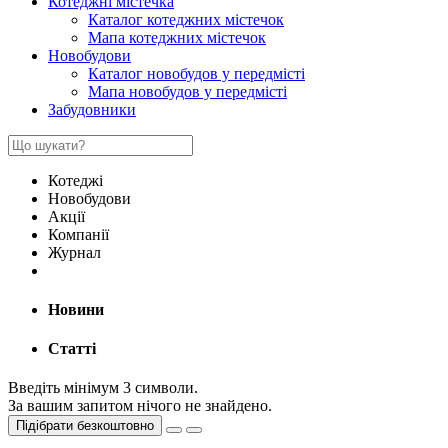
Котеджні містечка
Каталог котеджних містечок
Мапа котеджних містечок
Новобудови
Каталог новобудов у передмісті
Мапа новобудов у передмісті
Забудовники
Котеджі
Новобудови
Акції
Компанії
Журнал
Новини
Статті
Введіть мінімум 3 символи.
За вашим запитом нічого не знайдено.
Підібрати безкоштовно