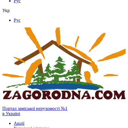
Рус
Укр
Рус
Портал заміської нерухомості №1
в Україні
Акції