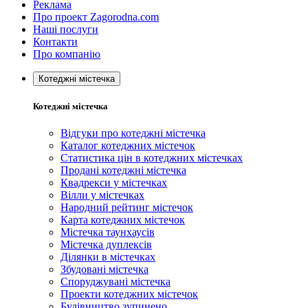
Реклама
Про проект Zagorodna.com
Наші послуги
Контакти
Про компанію
Котеджні містечка
Котеджні містечка
Відгуки про котеджні містечка
Каталог котеджних містечок
Статистика цін в котеджних містечках
Продані котеджні містечка
Квадрекси у містечках
Вілли у містечках
Народний рейтинг містечок
Карта котеджних містечок
Містечка таунхаусів
Містечка дуплексів
Ділянки в містечках
Збудовані містечка
Споруджувані містечка
Проекти котеджних містечок
Будівництво зупинено