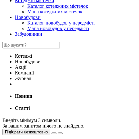
Котеджні містечка
Каталог котеджних містечок
Мапа котеджних містечок
Новобудови
Каталог новобудов у передмісті
Мапа новобудов у передмісті
Забудовники
Котеджі
Новобудови
Акції
Компанії
Журнал
Новини
Статті
Введіть мінімум 3 символи.
За вашим запитом нічого не знайдено.
Підібрати безкоштовно