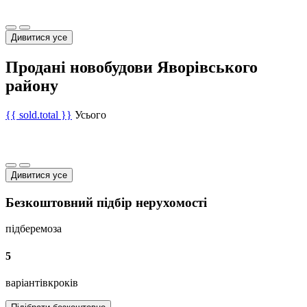
Дивитися усе
Продані новобудови Яворівського
району
{{ sold.total }}
Усього
Дивитися усе
Безкоштовний підбір нерухомості
підберемо
за
5
варіантів
кроків