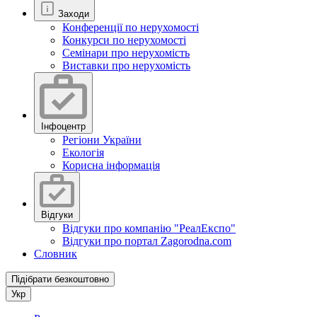
Заходи
Конференції по нерухомості
Конкурси по нерухомості
Семінари про нерухомість
Виставки про нерухомість
Інфоцентр
Регіони України
Екологія
Корисна інформація
Відгуки
Відгуки про компанію "РеалЕкспо"
Відгуки про портал Zagorodna.com
Словник
Підібрати безкоштовно
Укр