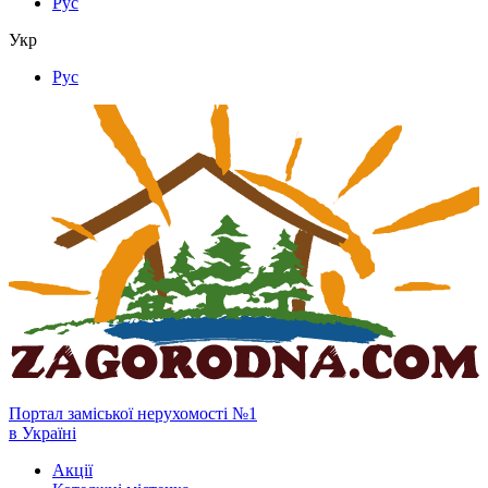
Рус
Укр
Рус
Портал заміської нерухомості №1
в Україні
Акції