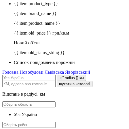
{{ item.product_type }}
{{ item.brand_name }}
{{ item.product_name }}
{{ item.old_price }} грн/кв.м
Новий об'єкт
{{ item.old_status_string }}
Список повідомлень порожній
Головна
Новобудови
Львівська
Яворівський
+{{ radius }} км
шукати в каталозі
Відстань в радіусі, км
Уся Україна