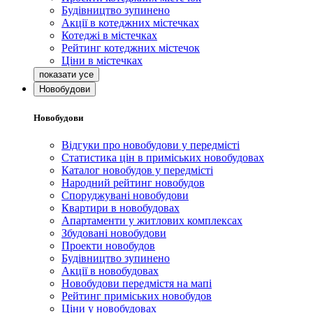
Будівництво зупинено
Акції в котеджних містечках
Котеджі в містечках
Рейтинг котеджних містечок
Ціни в містечках
Новобудови
Новобудови
Відгуки про новобудови у передмісті
Статистика цін в приміських новобудовах
Каталог новобудов у передмісті
Народний рейтинг новобудов
Споруджувані новобудови
Квартири в новобудовах
Апартаменти у житлових комплексах
Збудовані новобудови
Проекти новобудов
Будівництво зупинено
Акції в новобудовах
Новобудови передмістя на мапі
Рейтинг приміських новобудов
Ціни у новобудовах