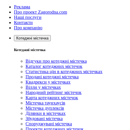
Реклама
Про проект Zagorodna.com
Наші послуги
Контакти
Про компанію
Котеджні містечка
Котеджні містечка
Відгуки про котеджні містечка
Каталог котеджних містечок
Статистика цін в котеджних містечках
Продані котеджні містечка
Квадрекси у містечках
Вілли у містечках
Народний рейтинг містечок
Карта котеджних містечок
Містечка таунхаусів
Містечка дуплексів
Ділянки в містечках
Збудовані містечка
Споруджувані містечка
Проекти котеджних містечок