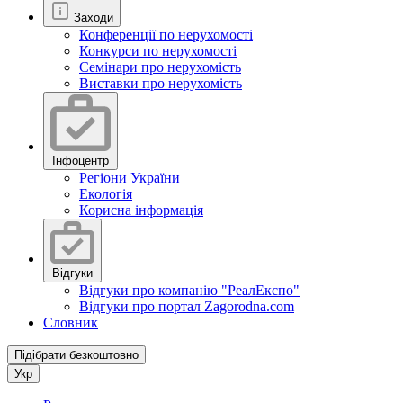
Заходи
Конференції по нерухомості
Конкурси по нерухомості
Семінари про нерухомість
Виставки про нерухомість
Інфоцентр
Регіони України
Екологія
Корисна інформація
Відгуки
Відгуки про компанію "РеалЕкспо"
Відгуки про портал Zagorodna.com
Словник
Підібрати безкоштовно
Укр