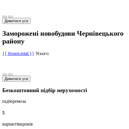
Дивитися усе
Заморожені новобудови Чернівецького
району
{{ frozen.total }}
Усього
Дивитися усе
Безкоштовний підбір нерухомості
підберемо
за
5
варіантів
кроків