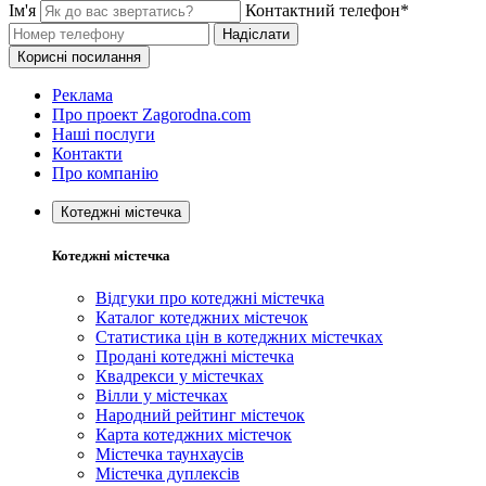
Ім'я
Контактний телефон*
Надіслати
Корисні посилання
Реклама
Про проект Zagorodna.com
Наші послуги
Контакти
Про компанію
Котеджні містечка
Котеджні містечка
Відгуки про котеджні містечка
Каталог котеджних містечок
Статистика цін в котеджних містечках
Продані котеджні містечка
Квадрекси у містечках
Вілли у містечках
Народний рейтинг містечок
Карта котеджних містечок
Містечка таунхаусів
Містечка дуплексів