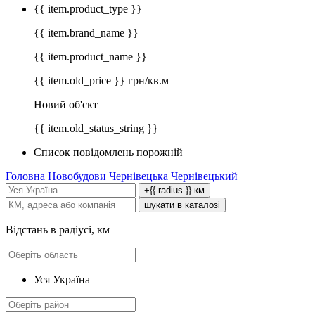
{{ item.product_type }}
{{ item.brand_name }}
{{ item.product_name }}
{{ item.old_price }} грн/кв.м
Новий об'єкт
{{ item.old_status_string }}
Список повідомлень порожній
Головна
Новобудови
Чернівецька
Чернівецький
+{{ radius }} км
шукати в каталозі
Відстань в радіусі, км
Уся Україна