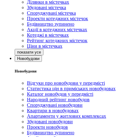
Ділянки в містечках
Збудовані містечка
Споруджувані містечка
Проекти котеджних містечок
Будівництво зупинено
Акції в котеджних містечках
Котеджі в містечках
Рейтинг котеджних містечок
Ціни в містечках
Новобудови
Новобудови
Відгуки про новобудови у передмісті
Статистика цін в приміських новобудовах
Каталог новобудов у передмісті
Народний рейтинг новобудов
Споруджувані новобудови
Квартири в новобудовах
Апартаменти у житлових комплексах
Збудовані новобудови
Проекти новобудов
Будівництво зупинено