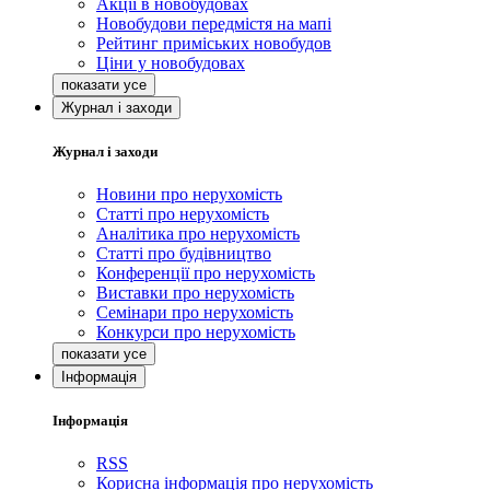
Акції в новобудовах
Новобудови передмістя на мапі
Рейтинг приміських новобудов
Ціни у новобудовах
Журнал і заходи
Журнал і заходи
Новини про нерухомість
Статті про нерухомість
Аналітика про нерухомість
Статті про будівництво
Конференції про нерухомість
Виставки про нерухомість
Семінари про нерухомість
Конкурси про нерухомість
Інформація
Інформація
RSS
Корисна інформація про нерухомість