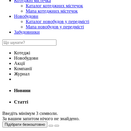
Котеджні містечка
Каталог котеджних містечок
Мапа котеджних містечок
Новобудови
Каталог новобудов у передмісті
Мапа новобудов у передмісті
Забудовники
Котеджі
Новобудови
Акції
Компанії
Журнал
Новини
Статті
Введіть мінімум 3 символи.
За вашим запитом нічого не знайдено.
Підібрати безкоштовно