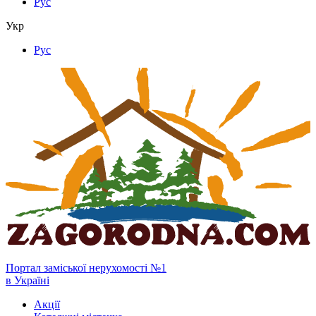
Рус
Укр
Рус
Портал заміської нерухомості №1
в Україні
Акції