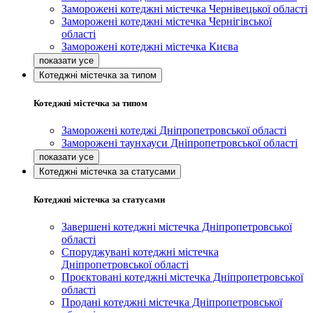
Заморожені котеджні містечка Чернівецької області
Заморожені котеджні містечка Чернігівської
області
Заморожені котеджні містечка Києва
Котеджні містечка за типом
Котеджні містечка за типом
Заморожені котеджі Дніпропетровської області
Заморожені таунхауси Дніпропетровської області
Котеджні містечка за статусами
Котеджні містечка за статусами
Завершені котеджні містечка Дніпропетровської
області
Споруджувані котеджні містечка
Дніпропетровської області
Проєктовані котеджні містечка Дніпропетровської
області
Продані котеджні містечка Дніпропетровської