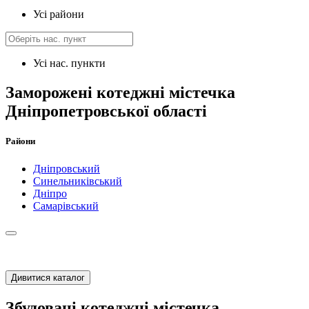
Усі райони
Усі нас. пункти
Заморожені котеджні містечка
Дніпропетровської області
Райони
Дніпровський
Синельниківський
Дніпро
Самарівський
Дивитися каталог
Збудовані котеджні містечка