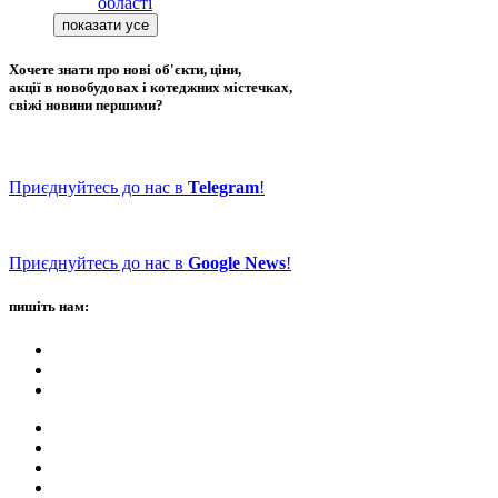
області
Хочете знати про нові об'єкти, ціни,
акції в новобудовах і котеджних містечках,
свіжі новини першими?
Приєднуйтесь до нас в
Telegram
!
Приєднуйтесь до нас в
Google News
!
пишіть нам: