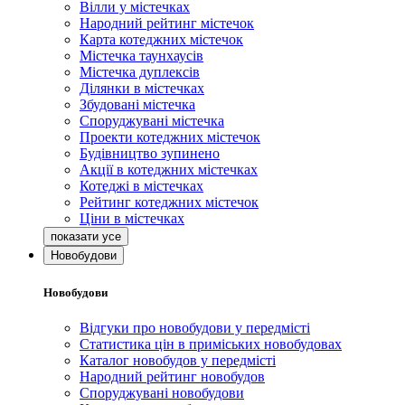
Вілли у містечках
Народний рейтинг містечок
Карта котеджних містечок
Містечка таунхаусів
Містечка дуплексів
Ділянки в містечках
Збудовані містечка
Споруджувані містечка
Проекти котеджних містечок
Будівництво зупинено
Акції в котеджних містечках
Котеджі в містечках
Рейтинг котеджних містечок
Ціни в містечках
Новобудови
Новобудови
Відгуки про новобудови у передмісті
Статистика цін в приміських новобудовах
Каталог новобудов у передмісті
Народний рейтинг новобудов
Споруджувані новобудови