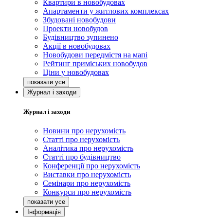
Квартири в новобудовах
Апартаменти у житлових комплексах
Збудовані новобудови
Проекти новобудов
Будівництво зупинено
Акції в новобудовах
Новобудови передмістя на мапі
Рейтинг приміських новобудов
Ціни у новобудовах
Журнал і заходи
Журнал і заходи
Новини про нерухомість
Статті про нерухомість
Аналітика про нерухомість
Статті про будівництво
Конференції про нерухомість
Виставки про нерухомість
Семінари про нерухомість
Конкурси про нерухомість
Інформація