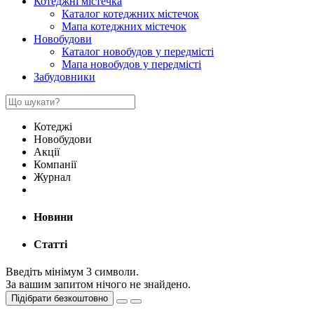
Котеджні містечка
Каталог котеджних містечок
Мапа котеджних містечок
Новобудови
Каталог новобудов у передмісті
Мапа новобудов у передмісті
Забудовники
Котеджі
Новобудови
Акції
Компанії
Журнал
Новини
Статті
Введіть мінімум 3 символи.
За вашим запитом нічого не знайдено.
Підібрати безкоштовно