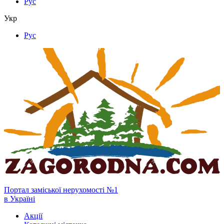
Рус
Укр
Рус
Портал заміської нерухомості №1
в Україні
Акції