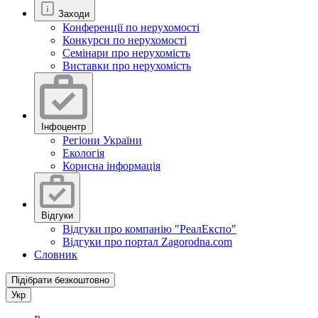
Заходи
Конференції по нерухомості
Конкурси по нерухомості
Семінари про нерухомість
Виставки про нерухомість
Інфоцентр
Регіони України
Екологія
Корисна інформація
Відгуки
Відгуки про компанію "РеалЕкспо"
Відгуки про портал Zagorodna.com
Словник
Підібрати безкоштовно
Укр