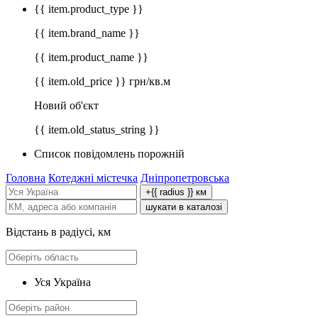
{{ item.product_type }}
{{ item.brand_name }}
{{ item.product_name }}
{{ item.old_price }} грн/кв.м
Новий об'єкт
{{ item.old_status_string }}
Список повідомлень порожній
Головна
Котеджні містечка
Дніпропетровська
+{{ radius }} км
шукати в каталозі
Відстань в радіусі, км
Уся Україна