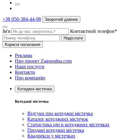
+38 050-384-44-98
Зворотній дзвінок
Ім'я
Контактний телефон*
Надіслати
Корисні посилання
Реклама
Про проект Zagorodna.com
Наші послуги
Контакти
Про компанію
Котеджні містечка
Котеджні містечка
Відгуки про котеджні містечка
Каталог котеджних містечок
Статистика цін в котеджних містечках
Продані котеджні містечка
Квадрекси у містечках