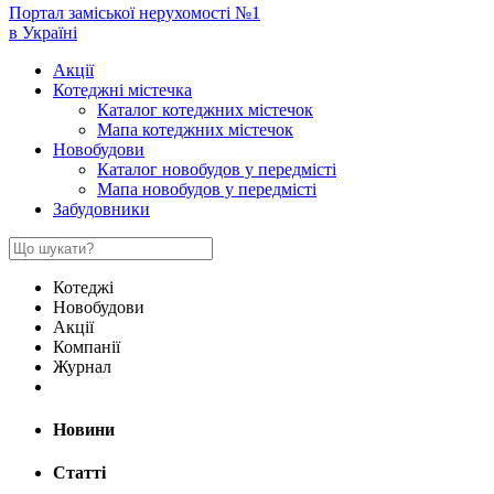
Портал заміської нерухомості №1
в Україні
Акції
Котеджні містечка
Каталог котеджних містечок
Мапа котеджних містечок
Новобудови
Каталог новобудов у передмісті
Мапа новобудов у передмісті
Забудовники
Котеджі
Новобудови
Акції
Компанії
Журнал
Новини
Статті