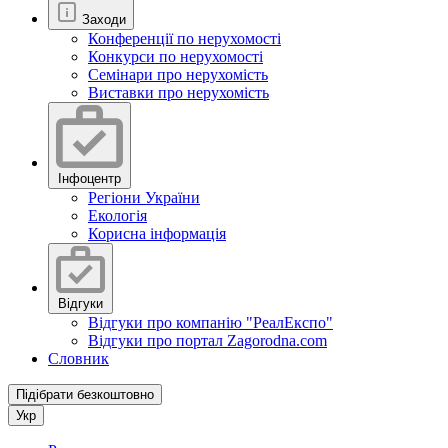
Заходи
Конференції по нерухомості
Конкурси по нерухомості
Семінари про нерухомість
Виставки про нерухомість
Інфоцентр
Регіони України
Екологія
Корисна інформація
Відгуки
Відгуки про компанію "РеалЕкспо"
Відгуки про портал Zagorodna.com
Словник
Підібрати безкоштовно
Укр