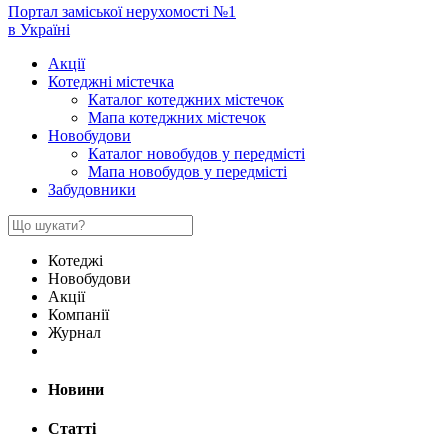
Портал заміської нерухомості №1
в Україні
Акції
Котеджні містечка
Каталог котеджних містечок
Мапа котеджних містечок
Новобудови
Каталог новобудов у передмісті
Мапа новобудов у передмісті
Забудовники
Котеджі
Новобудови
Акції
Компанії
Журнал
Новини
Статті