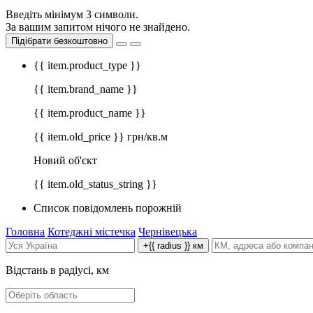
Введіть мінімум 3 символи.
За вашим запитом нічого не знайдено.
Підібрати безкоштовно
{{ item.product_type }}
{{ item.brand_name }}
{{ item.product_name }}
{{ item.old_price }} грн/кв.м
Новий об'єкт
{{ item.old_status_string }}
Список повідомлень порожній
Головна
Котеджні містечка
Чернівецька
+{{ radius }} км
Відстань в радіусі, км