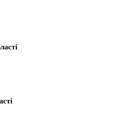
ласті
асті