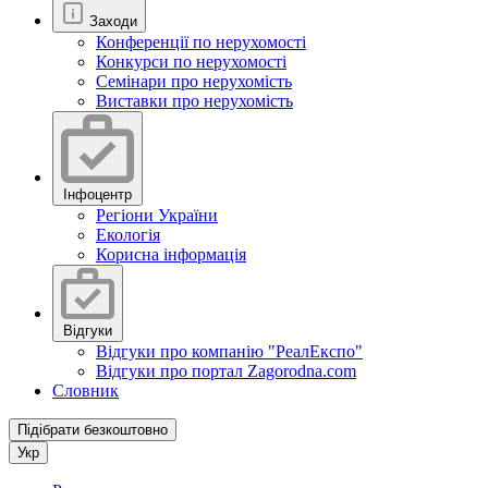
Заходи
Конференції по нерухомості
Конкурси по нерухомості
Семінари про нерухомість
Виставки про нерухомість
Інфоцентр
Регіони України
Екологія
Корисна інформація
Відгуки
Відгуки про компанію "РеалЕкспо"
Відгуки про портал Zagorodna.com
Словник
Підібрати безкоштовно
Укр