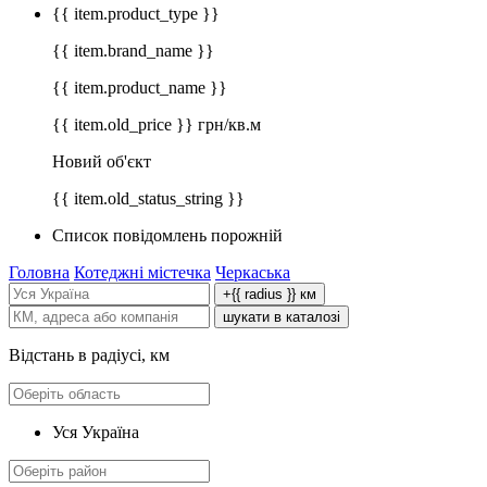
{{ item.product_type }}
{{ item.brand_name }}
{{ item.product_name }}
{{ item.old_price }} грн/кв.м
Новий об'єкт
{{ item.old_status_string }}
Список повідомлень порожній
Головна
Котеджні містечка
Черкаська
+{{ radius }} км
шукати в каталозі
Відстань в радіусі, км
Уся Україна