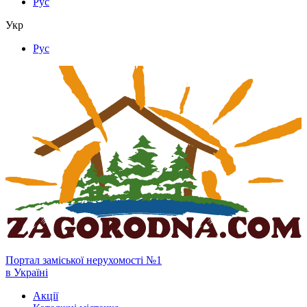
Рус
Укр
Рус
Портал заміської нерухомості №1
в Україні
Акції