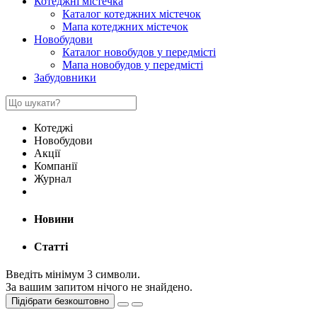
Котеджні містечка
Каталог котеджних містечок
Мапа котеджних містечок
Новобудови
Каталог новобудов у передмісті
Мапа новобудов у передмісті
Забудовники
Котеджі
Новобудови
Акції
Компанії
Журнал
Новини
Статті
Введіть мінімум 3 символи.
За вашим запитом нічого не знайдено.
Підібрати безкоштовно