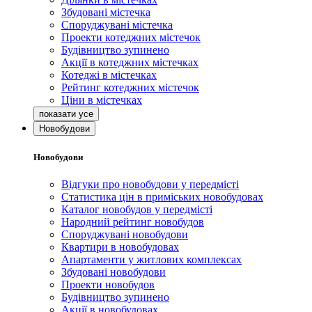
Збудовані містечка
Споруджувані містечка
Проекти котеджних містечок
Будівництво зупинено
Акції в котеджних містечках
Котеджі в містечках
Рейтинг котеджних містечок
Ціни в містечках
Новобудови
Новобудови
Відгуки про новобудови у передмісті
Статистика цін в приміських новобудовах
Каталог новобудов у передмісті
Народний рейтинг новобудов
Споруджувані новобудови
Квартири в новобудовах
Апартаменти у житлових комплексах
Збудовані новобудови
Проекти новобудов
Будівництво зупинено
Акції в новобудовах