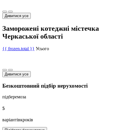
Дивитися усе
Заморожені котеджні містечка
Черкаської області
{{ frozen.total }}
Усього
Дивитися усе
Безкоштовний підбір нерухомості
підберемо
за
5
варіантів
кроків