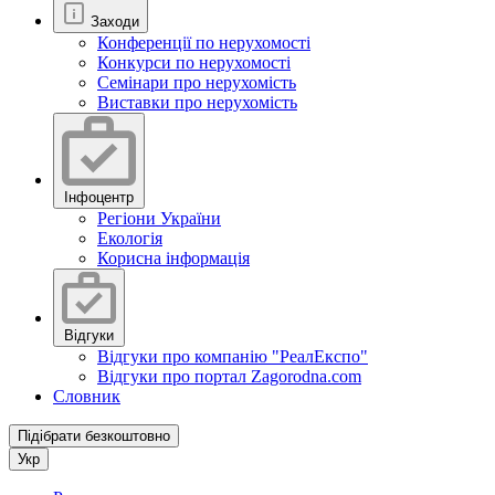
Заходи
Конференції по нерухомості
Конкурси по нерухомості
Семінари про нерухомість
Виставки про нерухомість
Інфоцентр
Регіони України
Екологія
Корисна інформація
Відгуки
Відгуки про компанію "РеалЕкспо"
Відгуки про портал Zagorodna.com
Словник
Підібрати безкоштовно
Укр