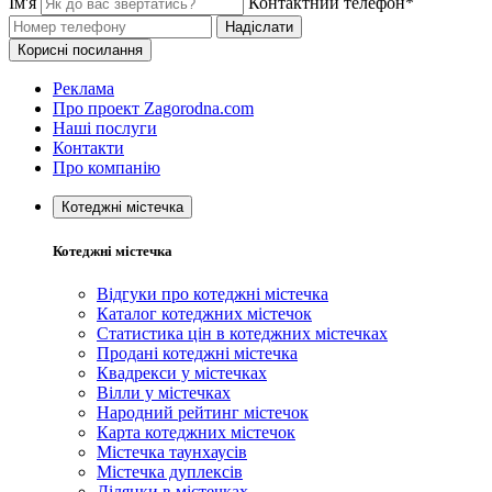
Ім'я
Контактний телефон*
Надіслати
Корисні посилання
Реклама
Про проект Zagorodna.com
Наші послуги
Контакти
Про компанію
Котеджні містечка
Котеджні містечка
Відгуки про котеджні містечка
Каталог котеджних містечок
Статистика цін в котеджних містечках
Продані котеджні містечка
Квадрекси у містечках
Вілли у містечках
Народний рейтинг містечок
Карта котеджних містечок
Містечка таунхаусів
Містечка дуплексів
Ділянки в містечках