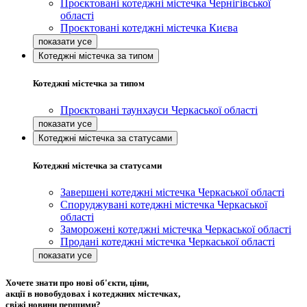
Проєктовані котеджні містечка Чернігівської
області
Проєктовані котеджні містечка Києва
Котеджні містечка за типом
Котеджні містечка за типом
Проєктовані таунхауси Черкаської області
Котеджні містечка за статусами
Котеджні містечка за статусами
Завершені котеджні містечка Черкаської області
Споруджувані котеджні містечка Черкаської
області
Заморожені котеджні містечка Черкаської області
Продані котеджні містечка Черкаської області
Хочете знати про нові об'єкти, ціни,
акції в новобудовах і котеджних містечках,
свіжі новини першими?