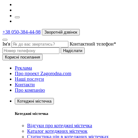
+38 050-384-44-98
Зворотній дзвінок
Ім'я
Контактний телефон*
Надіслати
Корисні посилання
Реклама
Про проект Zagorodna.com
Наші послуги
Контакти
Про компанію
Котеджні містечка
Котеджні містечка
Відгуки про котеджні містечка
Каталог котеджних містечок
Статистика цін в котеджних містечках