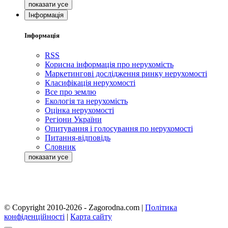
Інформація
Інформація
RSS
Корисна інформація про нерухомість
Маркетингові дослідження ринку нерухомості
Класифікація нерухомості
Все про землю
Екологія та нерухомість
Оцінка нерухомості
Регіони України
Опитування і голосування по нерухомості
Питання-відповідь
Словник
© Copyright 2010-2026 - Zagorodna.com
|
Політика
конфіденційності
|
Карта сайту