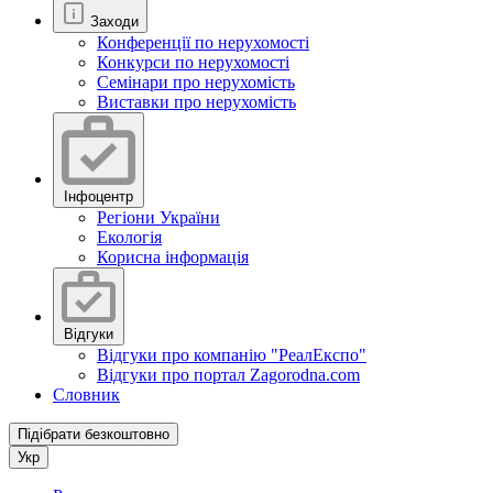
Заходи
Конференції по нерухомості
Конкурси по нерухомості
Семінари про нерухомість
Виставки про нерухомість
Інфоцентр
Регіони України
Екологія
Корисна інформація
Відгуки
Відгуки про компанію "РеалЕкспо"
Відгуки про портал Zagorodna.com
Словник
Підібрати безкоштовно
Укр