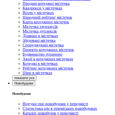
Продані котеджні містечка
Квадрекси у містечках
Вілли у містечках
Народний рейтинг містечок
Карта котеджних містечок
Містечка таунхаусів
Містечка дуплексів
Ділянки в містечках
Збудовані містечка
Споруджувані містечка
Проекти котеджних містечок
Будівництво зупинено
Акції в котеджних містечках
Котеджі в містечках
Рейтинг котеджних містечок
Ціни в містечках
Новобудови
Новобудови
Відгуки про новобудови у передмісті
Статистика цін в приміських новобудовах
Каталог новобудов у передмісті