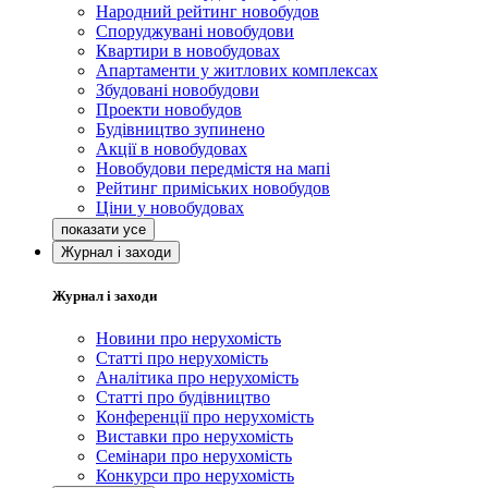
Народний рейтинг новобудов
Споруджувані новобудови
Квартири в новобудовах
Апартаменти у житлових комплексах
Збудовані новобудови
Проекти новобудов
Будівництво зупинено
Акції в новобудовах
Новобудови передмістя на мапі
Рейтинг приміських новобудов
Ціни у новобудовах
Журнал і заходи
Журнал і заходи
Новини про нерухомість
Статті про нерухомість
Аналітика про нерухомість
Статті про будівництво
Конференції про нерухомість
Виставки про нерухомість
Семінари про нерухомість
Конкурси про нерухомість