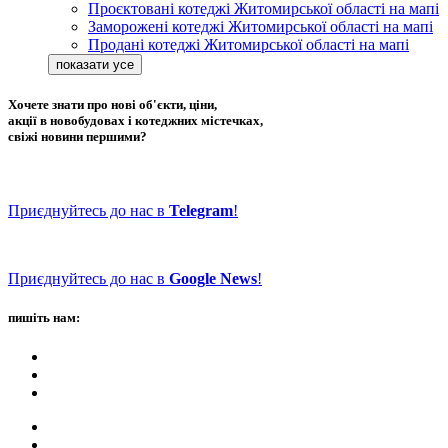
Проєктовані котеджі Житомирської області на мапі
Заморожені котеджі Житомирської області на мапі
Продані котеджі Житомирської області на мапі
Хочете знати про нові об'єкти, ціни,
акції в новобудовах і котеджних містечках,
свіжі новини першими?
Приєднуйтесь до нас в
Telegram
!
Приєднуйтесь до нас в
Google News
!
пишіть нам: