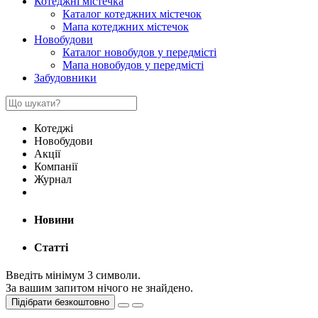
Котеджні містечка
Каталог котеджних містечок
Мапа котеджних містечок
Новобудови
Каталог новобудов у передмісті
Мапа новобудов у передмісті
Забудовники
Котеджі
Новобудови
Акції
Компанії
Журнал
Новини
Статті
Введіть мінімум 3 символи.
За вашим запитом нічого не знайдено.
Підібрати безкоштовно