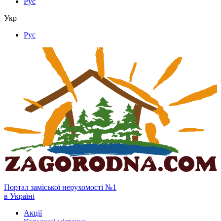
Рус
Укр
Рус
Портал заміської нерухомості №1
в Україні
Акції