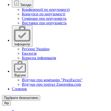
Заходи
Конференції по нерухомості
Конкурси по нерухомості
Семінари про нерухомість
Виставки про нерухомість
Інфоцентр
Регіони України
Екологія
Корисна інформація
Відгуки
Відгуки про компанію "РеалЕкспо"
Відгуки про портал Zagorodna.com
Словник
Підібрати безкоштовно
Укр