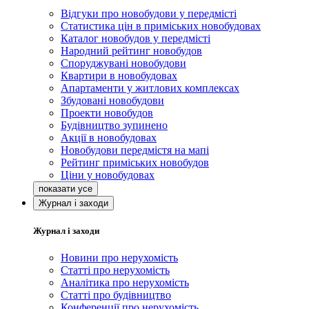
Відгуки про новобудови у передмісті
Статистика цін в приміських новобудовах
Каталог новобудов у передмісті
Народний рейтинг новобудов
Споруджувані новобудови
Квартири в новобудовах
Апартаменти у житлових комплексах
Збудовані новобудови
Проекти новобудов
Будівництво зупинено
Акції в новобудовах
Новобудови передмістя на мапі
Рейтинг приміських новобудов
Ціни у новобудовах
Журнал і заходи
Журнал і заходи
Новини про нерухомість
Статті про нерухомість
Аналітика про нерухомість
Статті про будівництво
Конференції про нерухомість