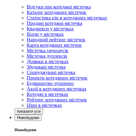
Відгуки про котеджні містечка
Каталог котеджних містечок
Статистика цін в котеджних містечках
Продані котеджні містечка
Квадрекси у містечках
Вілли у містечках
Народний рейтинг містечок
Карта котеджних містечок
Містечка таунхаусів
Містечка дуплексів
Ділянки в містечках
Збудовані містечка
Споруджувані містечка
Проекти котеджних містечок
Будівництво зупинено
Акції в котеджних містечках
Котеджі в містечках
Рейтинг котеджних містечок
Ціни в містечках
Новобудови
Новобудови