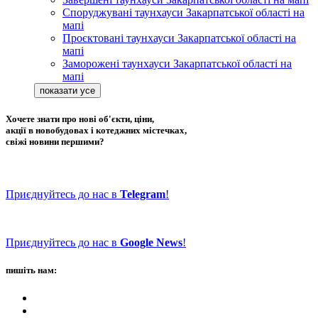
Споруджувані таунхауси Закарпатської області на
мапі
Проєктовані таунхауси Закарпатської області на
мапі
Заморожені таунхауси Закарпатської області на
мапі
Хочете знати про нові об'єкти, ціни,
акції в новобудовах і котеджних містечках,
свіжі новини першими?
Приєднуйтесь до нас в
Telegram
!
Приєднуйтесь до нас в
Google News
!
пишіть нам: