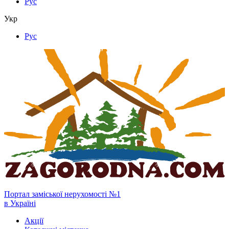
Рус
Укр
Рус
Портал заміської нерухомості №1
в Україні
Акції