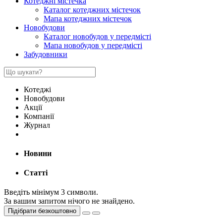
Котеджні містечка
Каталог котеджних містечок
Мапа котеджних містечок
Новобудови
Каталог новобудов у передмісті
Мапа новобудов у передмісті
Забудовники
Котеджі
Новобудови
Акції
Компанії
Журнал
Новини
Статті
Введіть мінімум 3 символи.
За вашим запитом нічого не знайдено.
Підібрати безкоштовно