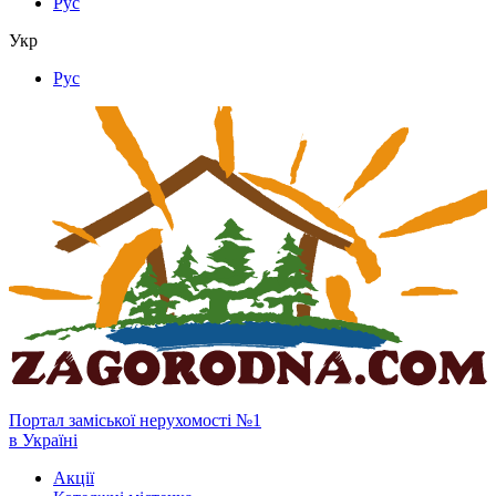
Рус
Укр
Рус
Портал заміської нерухомості №1
в Україні
Акції