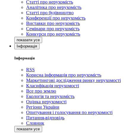
Статті про нерухомість
Аналітика про нерухомість
Статті про будівництво
Конференції про нерухомість
Виставки про нерухомість
Семінари про нерухомість
Конкурси про нерухомість
Інформація
Інформація
RSS
Корисна інформація про нерухомість
Маркетингові дослідження ринку нерухомості
Класифікація нерухомості
Все про землю
Екологія та нерухомість
Оцінка нерухомості
Регіони України
Опитування і голосування по нерухомості
Питання-відповідь
Словник