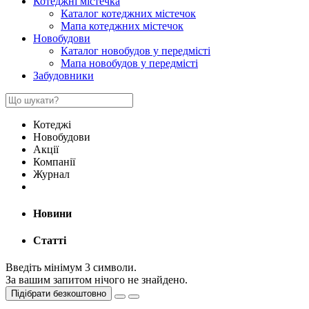
Котеджні містечка
Каталог котеджних містечок
Мапа котеджних містечок
Новобудови
Каталог новобудов у передмісті
Мапа новобудов у передмісті
Забудовники
Котеджі
Новобудови
Акції
Компанії
Журнал
Новини
Статті
Введіть мінімум 3 символи.
За вашим запитом нічого не знайдено.
Підібрати безкоштовно