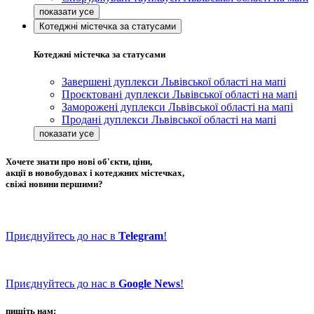
Котеджні містечка за статусами
Котеджні містечка за статусами
Завершені дуплекси Львівської області на мапі
Проєктовані дуплекси Львівської області на мапі
Заморожені дуплекси Львівської області на мапі
Продані дуплекси Львівської області на мапі
Хочете знати про нові об'єкти, ціни,
акції в новобудовах і котеджних містечках,
свіжі новини першими?
Приєднуйтесь до нас в
Telegram
!
Приєднуйтесь до нас в
Google News
!
пишіть нам: