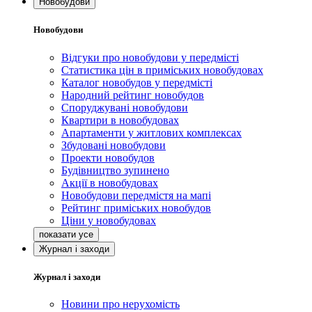
Новобудови
Новобудови
Відгуки про новобудови у передмісті
Статистика цін в приміських новобудовах
Каталог новобудов у передмісті
Народний рейтинг новобудов
Споруджувані новобудови
Квартири в новобудовах
Апартаменти у житлових комплексах
Збудовані новобудови
Проекти новобудов
Будівництво зупинено
Акції в новобудовах
Новобудови передмістя на мапі
Рейтинг приміських новобудов
Ціни у новобудовах
Журнал і заходи
Журнал і заходи
Новини про нерухомість