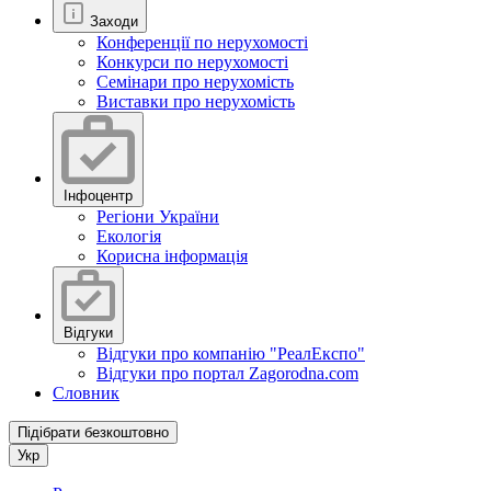
Заходи
Конференції по нерухомості
Конкурси по нерухомості
Семінари про нерухомість
Виставки про нерухомість
Інфоцентр
Регіони України
Екологія
Корисна інформація
Відгуки
Відгуки про компанію "РеалЕкспо"
Відгуки про портал Zagorodna.com
Словник
Підібрати безкоштовно
Укр