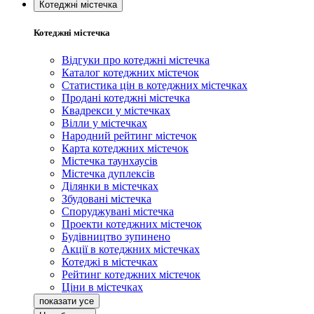
Котеджні містечка
Котеджні містечка
Відгуки про котеджні містечка
Каталог котеджних містечок
Статистика цін в котеджних містечках
Продані котеджні містечка
Квадрекси у містечках
Вілли у містечках
Народний рейтинг містечок
Карта котеджних містечок
Містечка таунхаусів
Містечка дуплексів
Ділянки в містечках
Збудовані містечка
Споруджувані містечка
Проекти котеджних містечок
Будівництво зупинено
Акції в котеджних містечках
Котеджі в містечках
Рейтинг котеджних містечок
Ціни в містечках