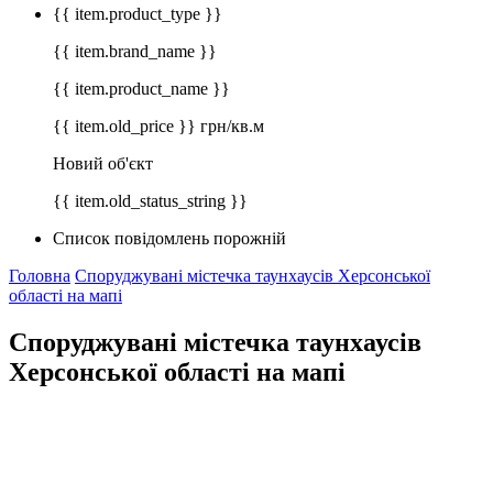
{{ item.product_type }}
{{ item.brand_name }}
{{ item.product_name }}
{{ item.old_price }} грн/кв.м
Новий об'єкт
{{ item.old_status_string }}
Список повідомлень порожній
Головна
Споруджувані містечка таунхаусів Херсонської
області на мапі
Споруджувані містечка таунхаусів
Херсонської області на мапі