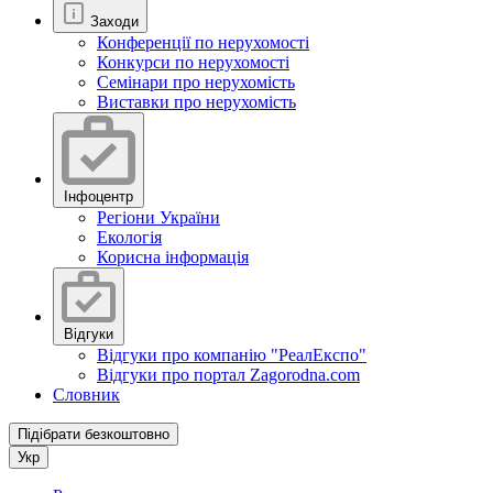
Заходи
Конференції по нерухомості
Конкурси по нерухомості
Семінари про нерухомість
Виставки про нерухомість
Інфоцентр
Регіони України
Екологія
Корисна інформація
Відгуки
Відгуки про компанію "РеалЕкспо"
Відгуки про портал Zagorodna.com
Словник
Підібрати безкоштовно
Укр