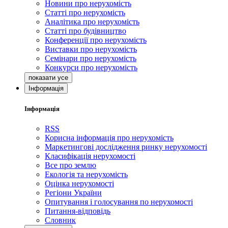
Новини про нерухомість
Статті про нерухомість
Аналітика про нерухомість
Статті про будівництво
Конференції про нерухомість
Виставки про нерухомість
Семінари про нерухомість
Конкурси про нерухомість
Інформація
Інформація
RSS
Корисна інформація про нерухомість
Маркетингові дослідження ринку нерухомості
Класифікація нерухомості
Все про землю
Екологія та нерухомість
Оцінка нерухомості
Регіони України
Опитування і голосування по нерухомості
Питання-відповідь
Словник