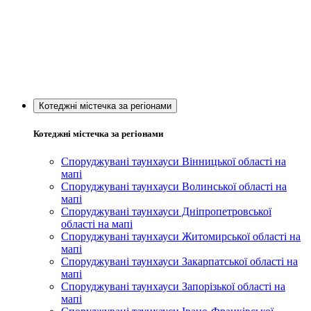
Котеджні містечка за регіонами
Котеджні містечка за регіонами
Споруджувані таунхауси Вінницької області на
мапі
Споруджувані таунхауси Волинської області на
мапі
Споруджувані таунхауси Дніпропетровської
області на мапі
Споруджувані таунхауси Житомирської області на
мапі
Споруджувані таунхауси Закарпатської області на
мапі
Споруджувані таунхауси Запорізької області на
мапі