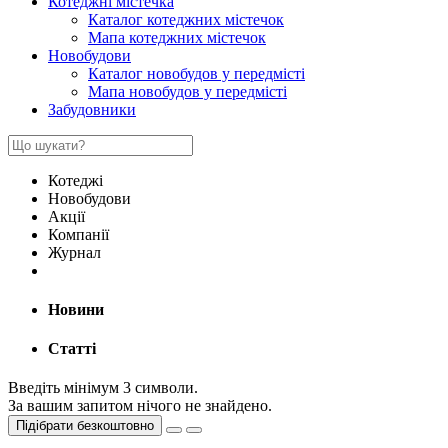
Котеджні містечка
Каталог котеджних містечок
Мапа котеджних містечок
Новобудови
Каталог новобудов у передмісті
Мапа новобудов у передмісті
Забудовники
Котеджі
Новобудови
Акції
Компанії
Журнал
Новини
Статті
Введіть мінімум 3 символи.
За вашим запитом нічого не знайдено.
Підібрати безкоштовно