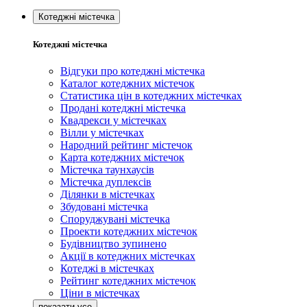
Котеджні містечка
Котеджні містечка
Відгуки про котеджні містечка
Каталог котеджних містечок
Статистика цін в котеджних містечках
Продані котеджні містечка
Квадрекси у містечках
Вілли у містечках
Народний рейтинг містечок
Карта котеджних містечок
Містечка таунхаусів
Містечка дуплексів
Ділянки в містечках
Збудовані містечка
Споруджувані містечка
Проекти котеджних містечок
Будівництво зупинено
Акції в котеджних містечках
Котеджі в містечках
Рейтинг котеджних містечок
Ціни в містечках