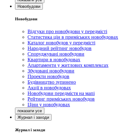
Новобудови
Новобудови
Відгуки про новобудови у передмісті
Статистика цін в приміських новобудовах
Каталог новобудов у передмісті
Народний рейтинг новобудов
Споруджувані новобудови
Квартири в новобудовах
Апартаменти у житлових комплексах
Збудовані новобудови
Проекти новобудов
Будівництво зупинено
Акції в новобудовах
Новобудови передмістя на мапі
Рейтинг приміських новобудов
Ціни у новобудовах
Журнал і заходи
Журнал і заходи