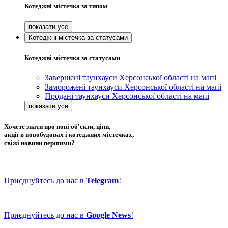
Котеджні містечка за типом
Котеджні містечка за статусами
Котеджні містечка за статусами
Завершені таунхауси Херсонської області на мапі
Заморожені таунхауси Херсонської області на мапі
Продані таунхауси Херсонської області на мапі
Хочете знати про нові об'єкти, ціни,
акції в новобудовах і котеджних містечках,
свіжі новини першими?
Приєднуйтесь до нас в
Telegram
!
Приєднуйтесь до нас в
Google News
!