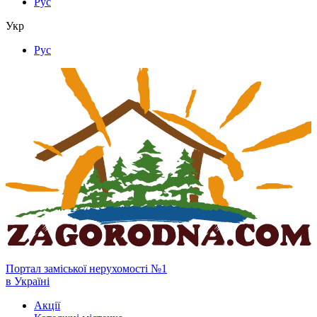
Рус
Укр
Рус
Портал заміської нерухомості №1
в Україні
Акції