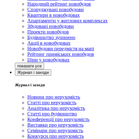
Народний рейтинг новобудов
Споруджувані новобудови
Квартири в новобудовах
Апартаменти у житлових комплексах
Збудовані новобудови
Проекти новобудов
Будівництво зупинено
Акції в новобудовах
Новобудови передмістя на мапі
Рейтинг приміських новобудов
Ціни у новобудовах
Журнал і заходи
Журнал і заходи
Новини про нерухомість
Статті про нерухомість
Аналітика про нерухомість
Статті про будівництво
Конференції про нерухомість
Виставки про нерухомість
Семінари про нерухомість
Конкурси про нерухомість