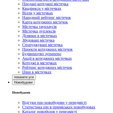
Продані котеджні містечка
Квадрекси у містечках
Вілли у містечках
Народний рейтинг містечок
Карта котеджних містечок
Містечка таунхаусів
Містечка дуплексів
Ділянки в містечках
Збудовані містечка
Споруджувані містечка
Проекти котеджних містечок
Будівництво зупинено
Акції в котеджних містечках
Котеджі в містечках
Рейтинг котеджних містечок
Ціни в містечках
Новобудови
Новобудови
Відгуки про новобудови у передмісті
Статистика цін в приміських новобудовах
Каталог новобудов у передмісті