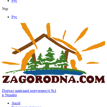
Рус
Укр
Рус
Портал заміської нерухомості №1
в Україні
Акції