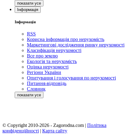
Інформація
Інформація
RSS
Корисна інформація про нерухомість
Маркетингові дослідження ринку нерухомості
Класифікація нерухомості
Все про землю
Екологія та нерухомість
Оцінка нерухомості
Регіони України
Опитування і голосування по нерухомості
Питання-відповідь
Словник
© Copyright 2010-2026 - Zagorodna.com
|
Політика
конфіденційності
|
Карта сайту