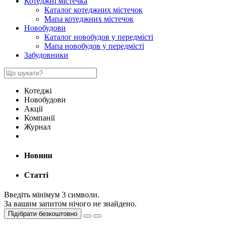
Котеджні містечка
Каталог котеджних містечок
Мапа котеджних містечок
Новобудови
Каталог новобудов у передмісті
Мапа новобудов у передмісті
Забудовники
Котеджі
Новобудови
Акції
Компанії
Журнал
Новини
Статті
Введіть мінімум 3 символи.
За вашим запитом нічого не знайдено.
Підібрати безкоштовно