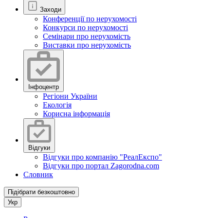
Заходи
Конференції по нерухомості
Конкурси по нерухомості
Семінари про нерухомість
Виставки про нерухомість
Інфоцентр
Регіони України
Екологія
Корисна інформація
Відгуки
Відгуки про компанію "РеалЕкспо"
Відгуки про портал Zagorodna.com
Словник
Підібрати безкоштовно
Укр