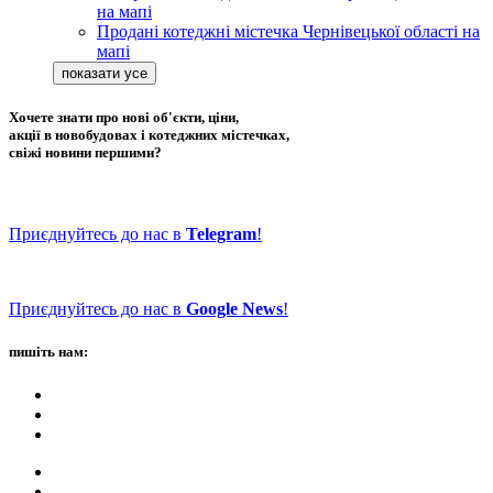
на мапі
Продані котеджні містечка Чернівецької області на
мапі
Хочете знати про нові об'єкти, ціни,
акції в новобудовах і котеджних містечках,
свіжі новини першими?
Приєднуйтесь до нас в
Telegram
!
Приєднуйтесь до нас в
Google News
!
пишіть нам: