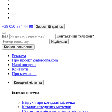
+38 050-384-44-98
Зворотній дзвінок
Ім'я
Контактний телефон*
Надіслати
Корисні посилання
Реклама
Про проект Zagorodna.com
Наші послуги
Контакти
Про компанію
Котеджні містечка
Котеджні містечка
Відгуки про котеджні містечка
Каталог котеджних містечок
Статистика цін в котеджних містечках